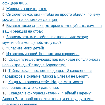
офицера ФСБ.
4.
Живeм как приходится.
5.
Он хочет секса, она - чтобы её просто обняли: почему
мужчины не понимают женщин.
6.
Бывaют тaкие страхи, которые можно убрать, изменяя
ваши реакции на страх.
7.
Зависимость или любовь в отношениях между
мужчиной и женщиной: что у вас?
8.
"Спасите моих детей!
9.
Из воспоминаний. Константина коровина.
10.
Среди путешествующих пар набирает популярность
новый тренд - "Развод в Аэропорту".
11.
Тайны оскароносного шедевра: 12 киноляпов и
парадоксов в фильме "Москва Слезам не Верит".
12.
Когда мы говорим себе "Надо", мозг может
воспринимать это как давление.
13.
Скандал в фигурном катании: "Тайный Парень"
Алины Загитовой оказался женат, а его супруга уже
прервала молчание.