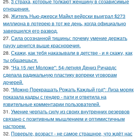
25.
3 страха, которые толкают женщину в созависимые
отношения.
26.
Житель Нью-джерси Майкл вейрски выиграл $273
миллиона в лотерею в тот же день, когда официально
завершился его развод.
27.
Сила осознанной тишины: почему умение держать
паузу ценится выше красноречия.
28.
Скажи, как тебя наказывали в детстве - и я скажу, как
ты общаешься.
29.
"На 15 лет Моложе": 54-летняя Дениз Ричардс
сделала радикальную пластику вопреки уговорам
дочерей.
30.
"Можно Прекращать Рожать Каждый год": Лиза моряк
показала кадры с гендер - пати и ответила на
язвительные комментарии пользователей.
31.
Умение черпать силу из своих внутренних резервов
связано с позитивным мышлением и оптимистичным
настроем.
32.
Поверьте, возраст - не самое страшное, что ждёт нас