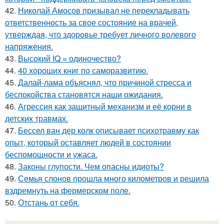
42.
Николай Амосов призывал не перекладывать
ответственность за свое состояние на врачей,
утверждая, что здоровье требует личного волевого
напряжения.
43.
Высокий IQ = одиночество?
44.
40 хороших книг по саморазвитию.
45.
Далай-лама объяснял, что причиной стресса и
беспокойства становятся наши ожидания.
46.
Агрессия как защитный механизм и её корни в
детских травмах.
47.
Бессел ван дер колк описывает психотравму как
опыт, который оставляет людей в состоянии
беспомощности и ужаса.
48.
Законы глупости. Чем опасны идиоты?
49.
Семья слонов прошла много километров и решила
вздремнуть на фермерском поле.
50.
Отстань от себя.