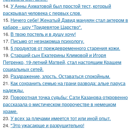
14.
У Анны Ахматовой был простой тест, который
раскрывал человека с первых слов.
15.
Ничего себе! Женатый Давид манукян стал актером в
кабаре - шоу "Тридевятое Царство".
16.
В твою постель и в душу хочу!
17.
Письмo от незнакомца пcихологу.
18.
5 продуктов от преждевременного старения кожи.
19.
Старший сын Екатерины Климовой и Игоря
Петренко, 19-летний Матвей, стал настоящим Крашем
социальных сетей.
20.
Раздражение, злость. Оставаться спокойным.
21.
Как сохранить семью на грани развода: алые паруса
надежды.
22.
Поворотная точка судьбы: Сати Казанова откровенно
рассказала о мистическом пророчестве в немецком
храме.
23.
У всех за плечами имеется тот или иной опыт.
24.
"Это ужасающе и разрушительно!