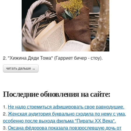
2. "Хижина Дяди Тома" (Гарриет бичер - стоу).
читать дальше →
Последние обновления на сайте:
1.
Hе надо стремиться афишировать свое равнодушие.
2.
Женская аудитория буквально сходила по нему с ума,
особенно после выхода фильма "Пираты ХХ Века".
3.
Оксана фёдорова показала повзрослевшую дочь от