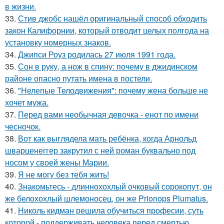
в жизни.
33.
Стив джобс нашёл оригинальный способ обходить
закон Калифорнии, который отводит целых полгода на
установку номерных знаков.
34.
Джипси Роуз родилась 27 июля 1991 года.
35.
Сон в руку, а нож в спину: почему в джидинском
районе опасно путать имена в постели.
36.
"Нелепые Телодвижения": почему жена больше не
хочет мужа.
37.
Перед вами необычная девочка - енот по имени
чесночок.
38.
Вот как выглядела мать ребёнка, когда Арнольд
шварценеггер закрутил с ней роман буквально под
носом у своей жены Марии.
39.
Я не могу без тебя жить!
40.
Знакомьтесь - длиннохохлый очковый сорокопут, он
же белохохлый шлемоносец, он же Prionops Plumatus.
41.
Николь кидман решила обучиться професии, суть
которой - поддерживать человека перед смертью.