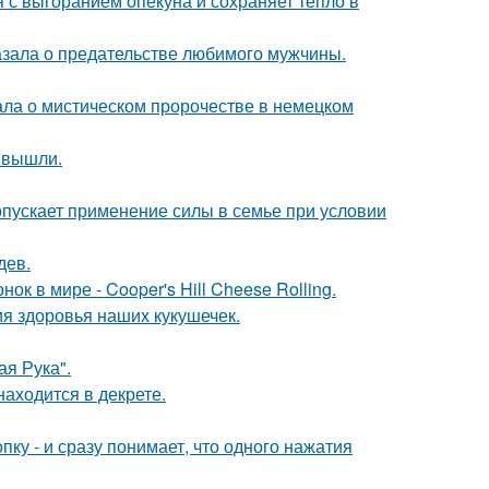
 с выгоранием опекуна и сохраняет тепло в
казала о предательстве любимого мужчины.
ала о мистическом пророчестве в немецком
 вышли.
опускает применение силы в семье при условии
дев.
к в мире - Cooper's Hill Cheese Rolling.
ия здоровья наших кукушечек.
я Рука".
находится в декрете.
пку - и сразу понимает, что одного нажатия