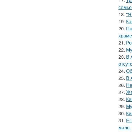
17.
Тр
семье
18.
"Я
19.
Ка
20.
По
храме
21.
Ро
22.
Му
23.
В 
отсут
24.
Об
25.
В 
26.
Не
27.
Же
28.
Ки
29.
Му
30.
Ки
31.
Ес
мало.