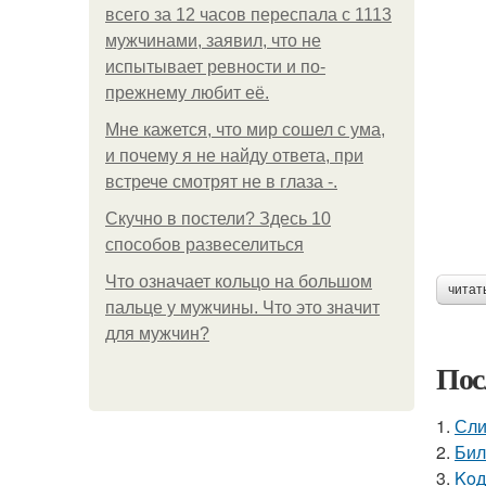
всего за 12 часов переспала с 1113
мужчинами, заявил, что не
испытывает ревности и по-
прежнему любит её.
Мне кажется, что мир сошел с ума,
и почему я не найду ответа, при
встрече смотрят не в глаза -.
Скучно в постели? Здесь 10
способов развеселиться
Что означает кольцо на большом
читат
пальце у мужчины. Что это значит
для мужчин?
Пос
1.
Сли
2.
Бил
3.
Koд