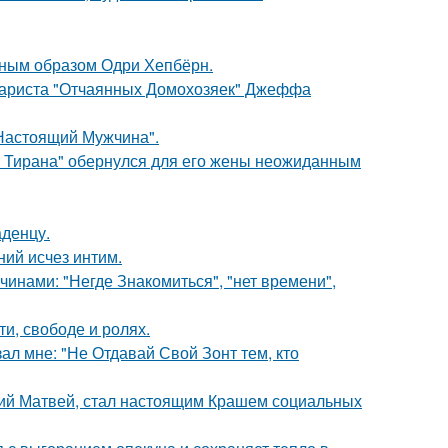
ечным образом Одри Хепбёрн.
енариста "Отчаянных Домохозяек" Джеффа
Настоящий Мужчина".
о Тирана" обернулся для его жены неожиданным
аденцу.
ний исчез интим.
нами: "Негде Знакомиться", "нет времени",
и, свободе и ролях.
ал мне: "Не Отдавай Свой Зонт тем, кто
ний Матвей, стал настоящим Крашем социальных