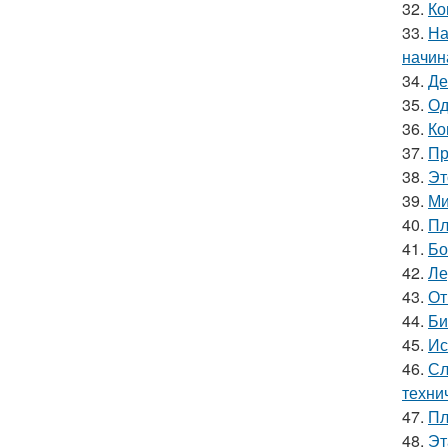
32.
Ко
33.
На
начин
34.
Де
35.
Од
36.
Ко
37.
Пр
38.
Эт
39.
Ми
40.
Пл
41.
Бо
42.
Ле
43.
От
44.
Би
45.
Ис
46.
Сл
техни
47.
Пл
48.
Эт