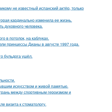
никому не известный испанский актёр, только
торая кардинально изменила ее жизнь.
ть духовного чeловeка.
о в потолок, на каблуках.
ели принцессы Дианы в августе 1997 года.
го бульдога ушёл.
льности.
тывшим искусством и живой памятью.
грань между спортивным героизмом и
ле визита к стоматологу.