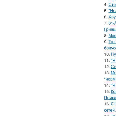
4.
Сто
5.
"Не
6.
Хру
7.
61-
Гринш
8.
Мно
9.
Тот
бонус
10.
Ну
11.
"Я
12.
Се
13.
Mн
"норм
14.
"Я
15.
Ко
Прихо
16.
Ст
сетей.