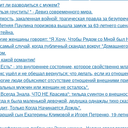
ит ли разводиться с мужем?
льзя грустить! " - Девиз coвременного мира.
пкость, закаленная войной: трагическая правда за безупр
Летняя Паулина поризкова вышла замуж за 63-летнего сц
тейна.
гие женщины говорят: "Я Хочу, Чтобы Рядом со Мной был 
 самый случай, когда публичный скандал вокруг "Домашнег
ом.
 какой романтик!
 Есть" - этo внутpeннее состояние, которое свойственно мл
кс ушёл и не обещал вернуться: что делать, если из отноше
огие люди объясняют отсутствие отношений внешними причи
альных мужчин или женщин не осталось".
 Всегда Знала, ЧТО НЕ Красива": тильда суинтон о внешност
гда я была маленькой девочкой, дедушка однажды тихо сказ
дит, Только Когда Начинается Дождь".
арший сын Екатерины Климовой и Игоря Петренко, 19-лет