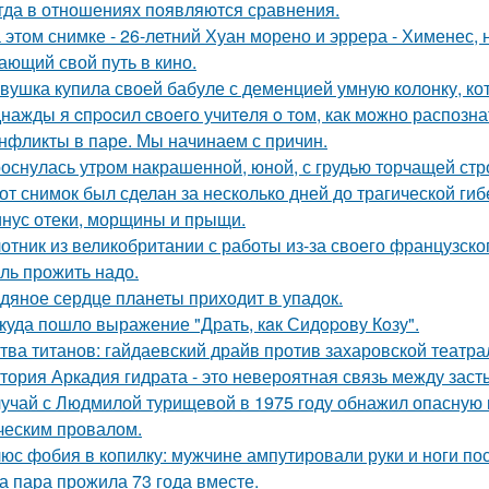
гда в отношениях появляются сравнения.
 этом снимке - 26-летний Хуан морено и эррера - Хименес, 
ающий свой путь в кино.
вушка купила своей бабуле с деменцией умную колонку, ко
нажды я cпpocил cвoeгo учитeля o тoм, как мoжно распозна
нфликты в паре. Мы начинаем с причин.
оснулась утром накрашенной, юной, с грудью торчащей строг
от снимок был сделан за несколько дней до трагической гиб
нус отеки, морщины и прыщи.
отник из великобритании с работы из-за своего французско
ль прожить надо.
дяное сердце планеты приходит в упадок.
куда пошло выражение "Драть, кaк Сидopoву Кoзу".
тва титанов: гайдаевский драйв против захаровской театра
тория Аркадия гидрата - это невероятная связь между зас
учай с Людмилой турищевой в 1975 году обнажил опасную 
ческим провалом.
юс фобия в копилку: мужчине ампутировали руки и ноги пос
а пара прожила 73 года вместе.