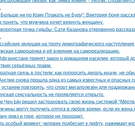
ансформация любви: как Эмма хеминг - Уиллис справляется
.
 Больше ни по Кому Плакать не Буду": Виктория боня расс
к понять, что мужчина хочет вернуть женщину.
воротная точка судьбы: Сати Казанова откровенно рассказ
.
ссийские дедушки на тропу демографического наступления
жская самооценка и её влияние на самореализацию.
Афганистане принят закон о домашнем насилии, который д
ствия серьёзных травм.
ратная связь в постели: как попросить делать иначе, не оби
Англии снова прошла одна из самых известных и опасных гоно
 устанем повторять, что спорт мегаполезен для поддержан
нская сексуальность не проявляется открыто.
м Чен Ын решил застраховать свою жизнь системой "Мёртва
жчины могут получить отпуск в любое время, если их жена 
ану ривз и горе, которое не проходит.
ть особый момент: человек подбегает к лифту, нажимает кно