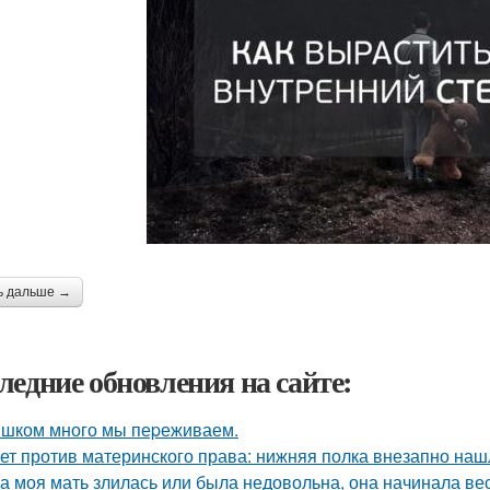
ь дальше →
ледние обновления на сайте:
шком много мы пеpеживаем.
ет против материнского права: нижняя полка внезапно наш
а моя мать злилась или была недовольна, она начинала вест