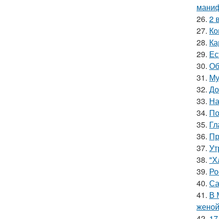
маниф
26.
2 
27.
Ко
28.
Ка
29.
Ес
30.
Об
31.
Му
32.
До
33.
На
34.
По
35.
Гл
36.
Пр
37.
Ут
38.
"Х
39.
Ро
40.
Са
41.
В 
женой
42.
17