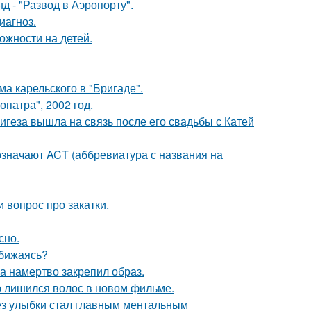
 - "Развод в Аэропорту".
иагноз.
ожности на детей.
а карельского в "Бригаде".
патра", 2002 год.
геза вышла на связь после его свадьбы с Катей
означают ACT (аббревиатура с названия на
 вопрос про закатки.
сно.
обижаясь?
 а намертво закрепил образ.
ю лишился волос в новом фильме.
ез улыбки стал главным ментальным