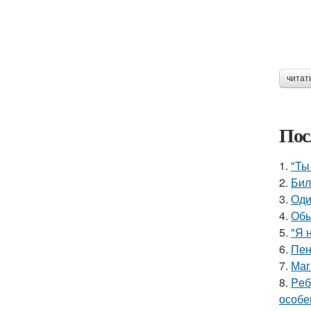
читат
Пос
1.
"Ты
2.
Бил
3.
Оди
4.
Обы
5.
"Я 
6.
Пен
7.
Маг
8.
Peб
особе