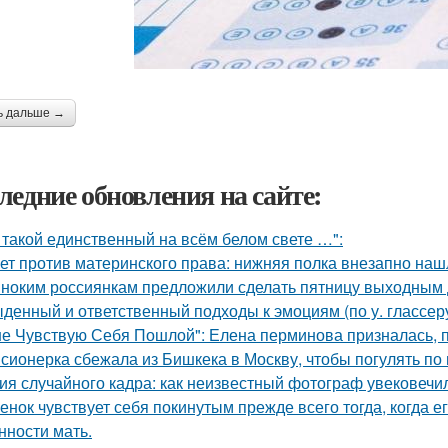
ь дальше →
ледние обновления на сайте:
 такой единственный на всём белом свете …":
ет против материнского права: нижняя полка внезапно наш
ноким россиянкам предложили сделать пятницу выходным 
денный и ответственный подходы к эмоциям (по у. глассеру
не Чувствую Себя Пошлой": Елена перминова призналась, п
сионерка сбежала из Бишкека в Москву, чтобы погулять по 
ия случайного кадра: как неизвестный фотограф увековечи
енок чувствует себя покинутым прежде всего тогда, когда е
нности мать.