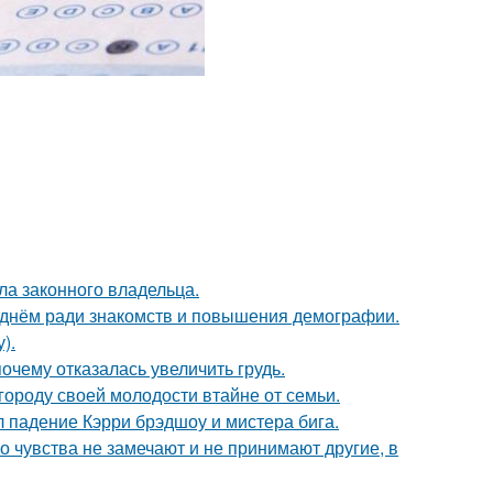
ла законного владельца.
днём ради знакомств и повышения демографии.
).
очему отказалась увеличить грудь.
городу своей молодости втайне от семьи.
л падение Кэрри брэдшоу и мистера бига.
го чувства не замечают и не принимают другие, в