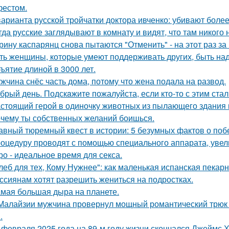
естом.
варианта русской тройчатки доктора ивченко: убивают более
гда русские заглядывают в комнату и видят, что там никого н
рину каспарянц снова пытаются "Отменить" - на этот раз за
ть женщины, которые умеют поддерживать других, быть н
ъятие длиной в 3000 лет.
жчина снёс часть дома, потому что жена подала на развод.
брый день. Подскaжите пожалуйста, если кто-то с этим стал
стоящий герой в одиночку животных из пылающего здания 
чему ты собственных желаний боишься.
авный тюремный квест в истории: 5 безумных фактов о побе
оцедуру проводят с помощью специального аппарата, увел
ро - идеальное время для секса.
леб для тех, Кому Нужнее": как маленькая испанская пекарн
ссиянам хотят разрешить жениться на подростках.
мая большая дыра на планете.
Малайзии мужчина провернул мощный романтический трюк -
.
 февраля 2025 года на 89-м году жизни скончался Джеймс Х