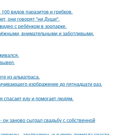
 100 видов паразитов и грибков.
ет, они говорят "ни Души".
 видео с ребёнком в зоопарке.
адёжными, внимательными и заботливыми.
кивался.
вывел.
ге из алькатраса.
ичивающего изображение до пятнадцати раз.
я спасает еду и помогает людям.
 он заново сыграл свадьбу с собственной
аррисон - австралиец, чья кровь помогла спасти