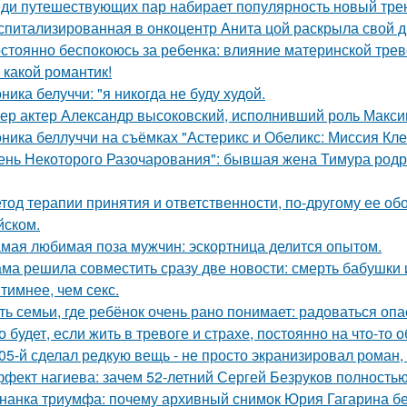
ди путешествующих пар набирает популярность новый тренд
спитализированная в онкоцентр Анита цой раскрыла свой д
стоянно беспокоюсь за ребенка: влияние материнской трев
 какой романтик!
ника белуччи: "я никогда не буду худой.
ер актер Александр высоковский, исполнивший роль Максим
ника беллуччи на съёмках "Астерикс и Обеликс: Миссия Клео
ень Некоторого Разочарования": бывшая жена Тимура родри
тод терапии принятия и ответственности, по-другому ее об
йском.
мая любимая поза мужчин: эскортница делится опытом.
ма решила совместить сразу две новости: смерть бабушки и
тимнее, чем секс.
ть семьи, где ребёнок очень рано понимает: радоваться опа
о будет, если жить в тревоге и страхе, постоянно на что-то 
05-й сделал редкую вещь - не просто экранизировал роман,
фект нагиева: зачем 52-летний Сергей Безруков полность
нанка триумфа: почему архивный снимок Юрия Гагарина б