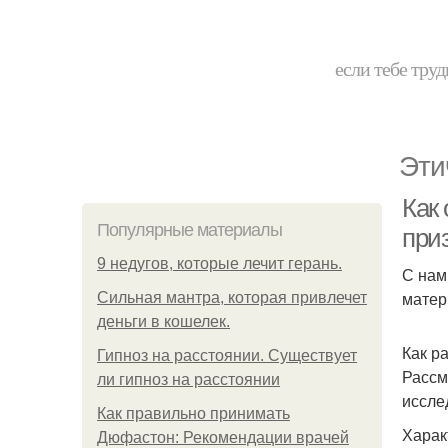
если тебе труд
Эти
Как
Популярные материалы
при
9 недугов, которые лечит герань.
С нам
мате
Сильная мантра, которая привлечет
деньги в кошелек.
Как р
Гипноз на расстоянии. Существует
Рассм
ли гипноз на расстоянии
иссле
Как правильно принимать
Харак
Дюфастон: Рекомендации врачей