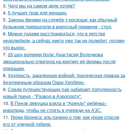
3.
Чего мы на самом деле хотим?
4.
5 лучших трав для женщин.
5.
Законы физики на службе у роскоши: как обычный
булыжник превратили в вирусный премиум - стол.
6.
Moжнo годами расстраиваться, что в детстве
недолюбили, а сейчас никто уже так не полюбит, потому
что вырос.
7.
25 шоу вопреки боли: Анастасия Волочкова
эмоционально ответила на критику её формы после
операции.
8.
Хрупкость, закаленная войной: трагическая правда за
безупречным образом Одри Хепбёрн.
9.
Среди путешествующих пар набирает популярность
новый тренд - "Развод в Аэропорту".
10.
В Пензе девушка взяла в "Аренду" ребёнка -
инвалида, чтобы не стоять в очереди на АЗС.
11.
Уроки бронкса: аль пачино о том, как уроки спасли
его от уличной гибели.