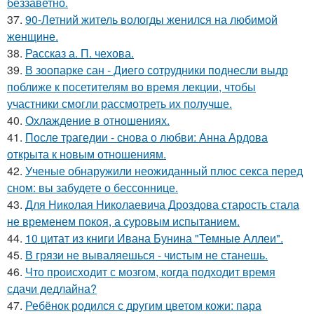
беззаветно.
37.
90-Летний житель вологды женился на любимой
женщине.
38.
Рассказ а. П. чехова.
39.
В зоопарке сан - Диего сотрудники поднесли выдр
поближе к посетителям во время лекции, чтобы
участники смогли рассмотреть их получше.
40.
Охлаждение в отношениях.
41.
После трагедии - снова о любви: Анна Ардова
открыта к новым отношениям.
42.
Ученые обнаружили неожиданный плюс секса перед
сном: вы забудете о бессоннице.
43.
Для Николая Николаевича Дроздова старость стала
не временем покоя, а суровым испытанием.
44.
10 цитат из книги Ивана Бунина "Темные Аллеи".
45.
В грязи не вываляешься - чистым не станешь.
46.
Что происходит с мозгом, когда подходит время
сдачи дедлайна?
47.
Ребёнок родился с другим цветом кожи: пара