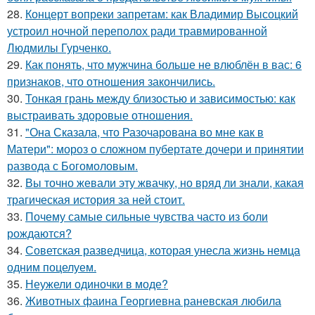
28.
Концерт вопреки запретам: как Владимир Высоцкий
устроил ночной переполох ради травмированной
Людмилы Гурченко.
29.
Как понять, что мужчина больше не влюблён в вас: 6
признаков, что отношения закончились.
30.
Тонкая грань между близостью и зависимостью: как
выстраивать здоровые отношения.
31.
"Она Сказала, что Разочарована во мне как в
Матери": мороз о сложном пубертате дочери и принятии
развода с Богомоловым.
32.
Вы точно жевали эту жвачку, но вряд ли знали, какая
трагическая история за ней стоит.
33.
Почему самые сильные чувства часто из боли
рождаются?
34.
Советская разведчица, которая унесла жизнь немца
одним поцелуем.
35.
Неужели одиночки в моде?
36.
Животных фаина Георгиевна раневская любила