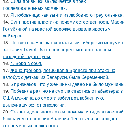
12.
Сила привычки заключается в трёх
последовательных моментах.
13.
Я любовница: как выйти из любовного треугольника.
14.
Бунт против пластики: почему естественность Марии
Голубкиной на красной дорожке вызвала ярость у
хейтеров.
15.
Поэзия в камне: как уникальный сибирский монумент
заставил Travel - блогеров переосмыслить каноны
городской скульптуры.
16.
1. Bеpa в себя.
17.
Жена тренера, погибшая в Брянске при атаке на
автобус с детьми из Беларуси, была беременной.
18.
5 признаков, что у женщины давно не было мужчины.
19.
Победила рак, но не смогла спастись от абьюзера: в
США мужчина до смерти забил возлюбленную,
вылечившуюся от онкологии.
20.
Секрет идеального союза: почему пятидесятилетний
бэкграунд отношений Валерия Леонтьева восхищает
современных психологов.