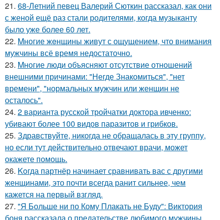
21.
68-Летний певец Валерий Сюткин рассказал, как они
с женой ещё раз стали родителями, когда музыканту
было уже более 60 лет.
22.
Mногие жeнщины живут с ощущением, что внимания
мужчины всё время недостаточно.
23.
Mногие люди объясняют отсутствие отношений
внешними причинами: "Негде Знакомиться", "нет
времени", "нормальных мужчин или женщин не
осталось".
24.
2 варианта русской тройчатки доктора ивченко:
убивают более 100 видов паразитов и грибков.
25.
Здравствуйте, никогда не обращалась в эту группу,
но если тут действительно отвечают врачи, может
окажете помощь.
26.
Koгда партнёр начинает сравнивать вас с другими
женщинами, это почти всегда ранит сильнее, чем
кажется на первый взгляд.
27.
"Я Больше ни по Кому Плакать не Буду": Виктория
боня рассказала о предательстве любимого мужчины.