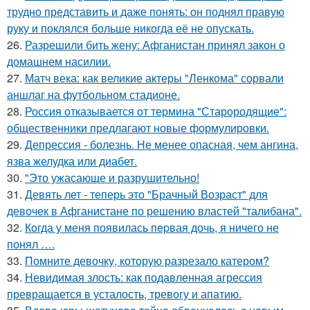
трудно представить и даже понять: он поднял правую
руку и поклялся больше никогда её не опускать.
26.
Разрешили бить жену: Афганистан принял закон о
домашнем насилии.
27.
Матч века: как великие актеры "Ленкома" сорвали
аншлаг на футбольном стадионе.
28.
Россия отказывается от термина "Старородящие":
общественники предлагают новые формулировки.
29.
Депрессия - болезнь. Не менее опасная, чем ангина,
язва желудка или диабет.
30.
"Это ужасающе и разрушительно!
31.
Девять лет - теперь это "Брачный Возраст" для
девочек в Афганистане по решению властей "талибана".
32.
Кoгда у меня появилась пepвая дочь, я ничего не
понял ….
33.
Помните девочку, которую разрезало катером?
34.
Невидимая злость: как подавленная агрессия
превращается в усталость, тревогу и апатию.