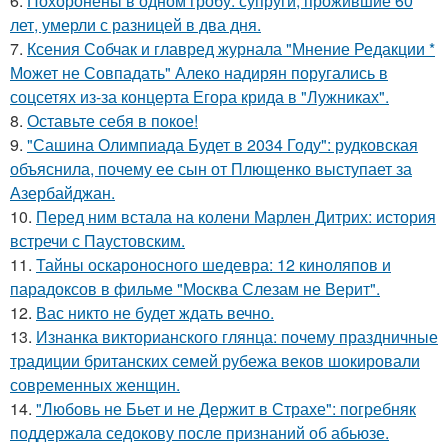
6.
Похоронены в одном гробу: супруги, прожившие 60
лет, умерли с разницей в два дня.
7.
Ксения Собчак и главред журнала "Мнение Редакции *
Может не Совпадать" Алеко надирян поругались в
соцсетях из-за концерта Егора крида в "Лужниках".
8.
Оставьте себя в покое!
9.
"Сашина Олимпиада Будет в 2034 Году": рудковская
объяснила, почему ее сын от Плющенко выступает за
Азербайджан.
10.
Перед ним встала на колени Марлен Дитрих: история
встречи с Паустовским.
11.
Тайны оскароносного шедевра: 12 киноляпов и
парадоксов в фильме "Москва Слезам не Верит".
12.
Вас никто не будет ждать вечно.
13.
Изнанка викторианского глянца: почему праздничные
традиции британских семей рубежа веков шокировали
современных женщин.
14.
"Любовь не Бьет и не Держит в Страхе": погребняк
поддержала седокову после признаний об абьюзе.