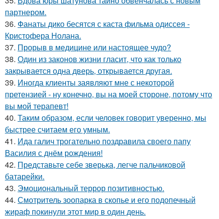
35.
Вдова юры шатунова тайно обвенчалась с новым
партнером.
36.
Фанаты дико бесятся с каста фильма одиссея -
Кристофера Нолана.
37.
Прорыв в медицине или настоящее чудо?
38.
Один из законов жизни гласит, что как только
закрывается одна дверь, открывается другая.
39.
Иногда клиенты заявляют мне с некоторой
претензией - ну конечно, вы на моей стороне, потому что
вы мой терапевт!
40.
Таким образом, если человек говорит уверенно, мы
быстрее считаем его умным.
41.
Ида галич трогательно поздравила своего папу
Василия с днём рождения!
42.
Представьте себе зверька, легче пальчиковой
батарейки.
43.
Эмоциональный террор позитивностью.
44.
Смотритель зоопарка в скопье и его подопечный
жираф покинули этот мир в один день.