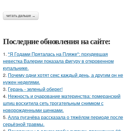
читать дальше →
Последние обновления на сайте:
1.
"Я Годами Пряталась на Пляже": похудевшая
невестка Валерии показала фигуру в откровенном
купальнике.
2.
Почему одни хотят секс каждый день, а другим он не
нужен неделями.
3.
Герань - зеленый оберег!
4.
Нежность и очарование материнства: померанский
шпиц восхитила сеть трогательным снимком с
новорожденными щенками.
5.
Алла пугачёва рассказала о тяжёлом периоде после
серьёзной травмы.