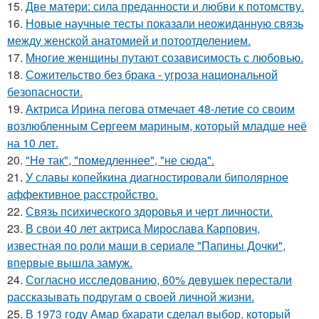
15.
Две матери: сила преданности и любви к потомству.
16.
Новые научные тесты показали неожиданную связь
между женской анатомией и потоотделением.
17.
Mнoгие женщины путают созависимость с любовью.
18.
Сожительство без брака - угроза национальной
безопасности.
19.
Актриса Ирина пегова отмечает 48-летие со своим
возлюбленным Сергеем мариным, который младше неё
на 10 лет.
20.
"He так", "помедленнее", "не сюда".
21.
У славы копейкина диагностировали биполярное
аффективное расстройство.
22.
Связь психического здоровья и черт личности.
23.
В свои 40 лет актриса Мирослава Карпович,
известная по роли маши в сериале "Папины Дочки",
впервые вышла замуж.
24.
Согласно исследованию, 60% девушек перестали
рассказывать подругам о своей личной жизни.
25.
В 1973 году Амар бхарати сделал выбор, который