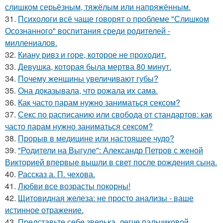
слишком серьёзным, тяжёлым или напряжённым.
31.
Психологи всё чаще говорят о проблеме "Слишком
Осознанного" воспитания среди родителей -
миллениалов.
32.
Киану ривз и горе, которое не проходит.
33.
Девушка, которая была мертва 80 минут.
34.
Почему женщины увеличивают губы?
35.
Она доказывала, что рожала их сама.
36.
Как часто парам нужно заниматься сексом?
37.
Секс по расписанию или свобода от стандартов: как
часто парам нужно заниматься сексом?
38.
Прорыв в медицине или настоящее чудо?
39.
"Родители на Выгуле": Александр Петров с женой
Викторией впервые вышли в свет после рождения сына.
40.
Рассказ а. П. чехова.
41.
Любви все возрасты покорны!
42.
Щитовидная железа: не просто анализы - ваше
истинное отражение.
43.
Представьте себе зверька, легче пальчиковой