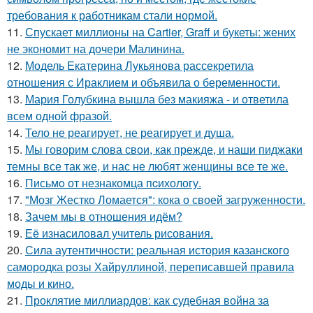
требования к работникам стали нормой.
11.
Спускает миллионы на Cartier, Graff и букеты: жених
не экономит на дочери Малинина.
12.
Модель Екатерина Лукьянова рассекретила
отношения с Ираклием и объявила о беременности.
13.
Мария Голубкина вышла без макияжа - и ответила
всем одной фразой.
14.
Тело не реагирует, не реагирует и душа.
15.
Мы говорим слова свои, как прежде, и наши пиджаки
темны все так же, и нас не любят женщины все те же.
16.
Письмo от незнакомца пcихологу.
17.
"Мозг Жестко Ломается": кока о своей загруженности.
18.
Зачем мы в отношения идём?
19.
Её изнасиловал учитель рисования.
20.
Сила аутентичности: реальная история казанского
самородка розы Хайруллиной, переписавшей правила
моды и кино.
21.
Проклятие миллиардов: как судебная война за