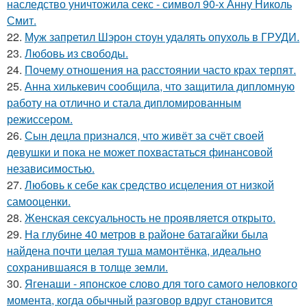
наследство уничтожила секс - символ 90-х Анну Николь
Смит.
22.
Муж запретил Шэрон стоун удалять опухоль в ГРУДИ.
23.
Любовь из свободы.
24.
Почему отношения на расстоянии часто крах терпят.
25.
Анна хилькевич сообщила, что защитила дипломную
работу на отлично и стала дипломированным
режиссером.
26.
Сын децла признался, что живёт за счёт своей
девушки и пока не может похвастаться финансовой
независимостью.
27.
Любовь к себе как средство исцеления от низкой
самооценки.
28.
Женская сексуальность не проявляется открыто.
29.
На глубине 40 метров в районе батагайки была
найдена почти целая туша мамонтёнка, идеально
сохранившаяся в толще земли.
30.
Ягенаши - японское слово для того самого неловкого
момента, когда обычный разговор вдруг становится