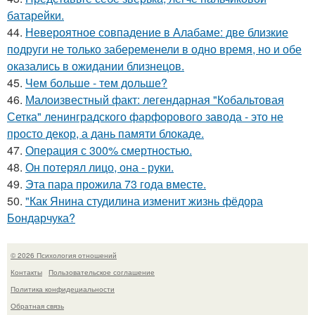
батарейки.
44.
Невероятное совпадение в Алабаме: две близкие
подруги не только забеременели в одно время, но и обе
оказались в ожидании близнецов.
45.
Чем больше - тем дольше?
46.
Малоизвестный факт: легендарная "Кобальтовая
Сетка" ленинградского фарфорового завода - это не
просто декор, а дань памяти блокаде.
47.
Операция с 300% смертностью.
48.
Он потерял лицо, она - руки.
49.
Эта пара прожила 73 года вместе.
50.
"Как Янина студилина изменит жизнь фёдора
Бондарчука?
© 2026 Психология отношений
Контакты
Пользовательское соглашение
Политика конфидециальности
Обратная связь