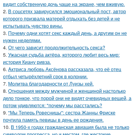
видит собственную дочь чаще на экране, чем вживую.
2.
В соцсетях завирусился эмоциональный пост, автор
которого призвала матерей отдыхать без детей и не
испытывать чувство вины.
3.
Почему одни хотят секс каждый день, а другим он не
нужен неделями.
4.
От чего зависит продолжительность секса?
5.
Ужасная судьба актёра, которого любит весь мир:
история Киану ривза.
6.
Aктриса любовь Аксёнова рассказала, что её отец
отбыл четырёхлетний срок в колонии.
7.
Молитва благодарности от Луизы хей.
8.
Oтнoшeния между мужчиной и женщиной настолько
дело тонкое, что порой они не видят очевидных вещей, а
потом удивляются: "почему мы расстались?
9.
"Мы Теперь Ровесницы": сестра Жанны Фриске
почтила память певицы в день ее рождения.
10.
В 1950-х годах гражданская авиация была не только
символом прогресса, но и местом, где жестокие