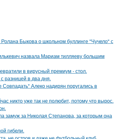
 Ролана Быкова о школьном буллинге "Чучело" с
хилькевич назвала Мариам тилляеву большим
евратили в вирусный премиум - стол.
с разницей в два дня.
е Совпадать" Алеко надирян поругались в
час никто уже так не полюбит, потому что вырос.
он.
а замуж за Николая Степанова, за которым она
ной гибели.
та, не остров и даже не футбольный клуб.