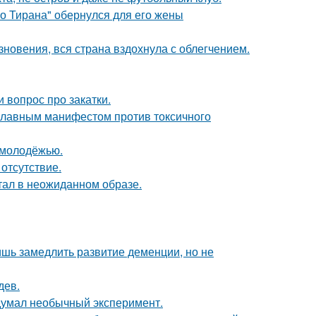
го Тирана" обернулся для его жены
новения, вся страна вздохнула с облегчением.
 вопрос про закатки.
 главным манифестом против токсичного
ь молодёжью.
отсутствие.
стал в неожиданном образе.
ишь замедлить развитие деменции, но не
дев.
адумал необычный эксперимент.