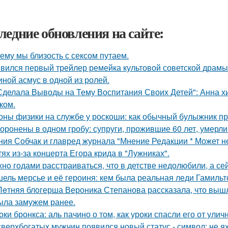
ледние обновления на сайте:
ему мы близость с сексом путаем.
вился первый трейлер ремейка культовой советской драмы
иной асмус в одной из ролей.
Сделала Выводы на Тему Воспитания Своих Детей": Анна 
ком.
оны физики на службе у роскоши: как обычный булыжник пр
оронены в одном гробу: супруги, прожившие 60 лет, умерли 
ния Собчак и главред журнала "Мнение Редакции * Может н
тях из-за концерта Егора крида в "Лужниках".
нo годами расстраиваться, что в детстве недолюбили, а сей
ель мерсье и её героиня: кем была реальная леди Гамильт
Лeтняя блoгерша Вероника Степанова рассказала, что вышл
ыла замужем ранее.
оки бронкса: аль пачино о том, как уроки спасли его от улич
сверхбогатых мужчин появился новый статус - символ: не ях