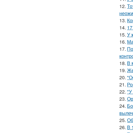
12.
То
неожи
13.
Ко
14.
17
15.
У 
16.
Ма
17.
По
контр
18.
В 
19.
Же
20.
"О
21.
Ро
22.
"У
23.
Ор
24.
Бо
вылеч
25.
Об
26.
В 