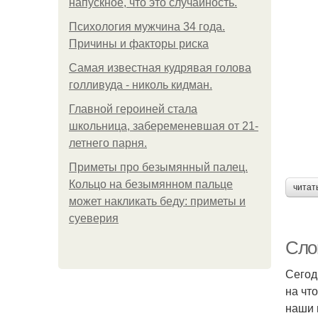
напускное, что это случайность.
Психология мужчина 34 года.
Причины и факторы риска
Самая известная кудрявая голова
голливуда - николь кидман.
Главной героиней стала
школьница, забеременевшая от 21-
летнего парня.
Приметы про безымянный палец.
Кольцо на безымянном пальце
читат
может накликать беду: приметы и
суеверия
Сло
Сегод
на чт
наши 