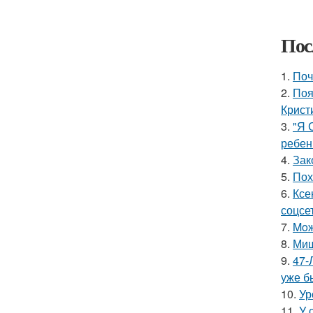
Пос
1.
Поч
2.
Поя
Крист
3.
"Я 
ребен
4.
Зак
5.
Пох
6.
Ксе
соцсе
7.
Moж
8.
Миш
9.
47-
уже б
10.
Ур
11.
У 