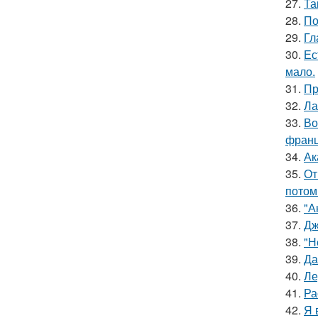
27.
Та
28.
По
29.
Гл
30.
Ес
мало.
31.
Пр
32.
Ла
33.
Во
франц
34.
Ак
35.
От
потом
36.
"А
37.
Дж
38.
"Н
39.
Да
40.
Ле
41.
Ра
42.
Я 