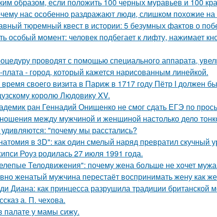
ким образом, если положить 100 черных муравьев и 100 кра
чему нас особенно раздражают люди, слишком похожие на 
авный тюремный квест в истории: 5 безумных фактов о побе
ть особый момент: человек подбегает к лифту, нажимает кно
оцедуру проводят с помощью специального аппарата, увел
-плата - город, который кажется нарисованным линейкой.
 время своего визита в Париж в 1717 году Пётр I должен б
узскому королю Людовику XV.
адемик ран Геннадий Онищенко не смог сдать ЕГЭ по прос
ношения между мужчиной и женщиной настолько дело тонкое
 удивляются: "почему мы расстались?
натомия в 3D": как один смелый наряд превратил скучный у
ипси Роуз родилась 27 июля 1991 года.
елепые Телодвижения": почему жена больше не хочет мужа
вно женатый мужчина перестаёт воспринимать жену как ж
ди Диана: как принцесса разрушила традиции британской м
ссказ а. П. чехова.
в палате у мамы сижу.