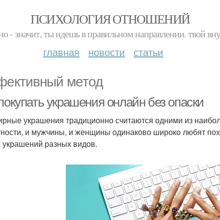
ПСИХОЛОГИЯ ОТНОШЕНИЙ
но - значит, ты идешь в правильном направлении. твой вн
главная
новости
статьи
ективный метод
 покупать украшения онлайн без опаски
рные украшения традиционно считаются одними из наибол
тности, и мужчины, и женщины одинаково широко любят по
 украшений разных видов.