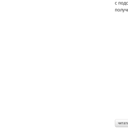
с под
получ
читат