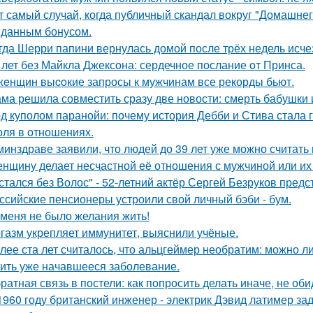
т самый случай, когда публичный скандал вокруг "Домашне
данным бонусом.
гда Шерри папини вернулась домой после трёх недель исчез
 лет без Майкла Джексона: сердечное послание от Принса.
жeнщин выcoкие запросы к мужчинам все рекорды бьют.
ма решила совместить сразу две новости: смерть бабушки и
д куполом паранойи: почему история Дебби и Стива стала
оля в отношениях.
минздраве заявили, что людей до 39 лет уже можно считат
нщину делает несчастной её отношения с мужчиной или их 
стался без Волос" - 52-летний актёр Сергей Безруков пред
ссийские пенсионеры устроили свой личный бэби - бум.
 меня не было желания жить!
газм укрепляет иммунитет, выяснили учёные.
лее ста лет считалось, что альцгеймер необратим: можно л
ить уже начавшееся заболевание.
ратная связь в постели: как попросить делать иначе, не оби
1960 году британский инженер - электрик Дэвид латимер з