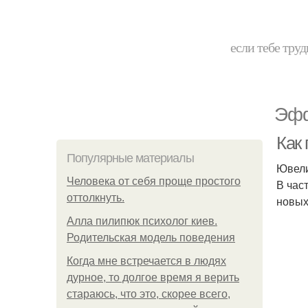
если тебе труд
Эфф
Как
Популярные материалы
Ювели
Человека от себя проще простого
В час
оттолкнуть.
новых
Алла пилипюк психолог киев.
Родительская модель поведения
Когда мне встречается в людях
дурное, то долгое время я верить
стараюсь, что это, скорее всего,