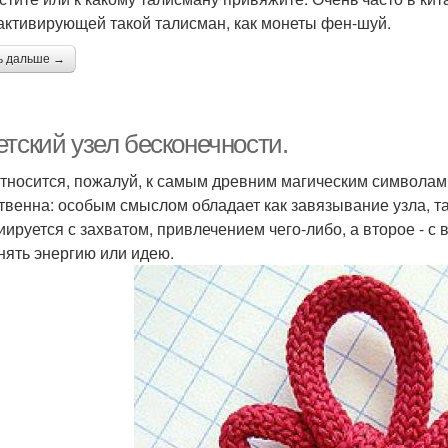
 активирующей такой талисман, как монеты фен-шуй.
ь дальше →
тский узел бесконечности.
относится, пожалуй, к самым древним магическим символам.
твенна: особым смыслом обладает как завязывание узла, т
иируется с захватом, привлечением чего-либо, а второе - с
нять энергию или идею.