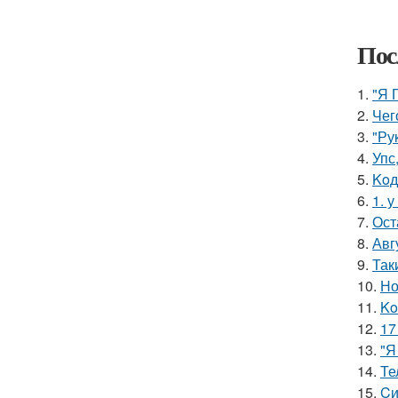
Пос
1.
"Я 
2.
Чег
3.
"Ру
4.
Упс
5.
Koд
6.
1. 
7.
Ост
8.
Авг
9.
Так
10.
Но
11.
Ko
12.
17
13.
"Я
14.
Те
15.
Cи