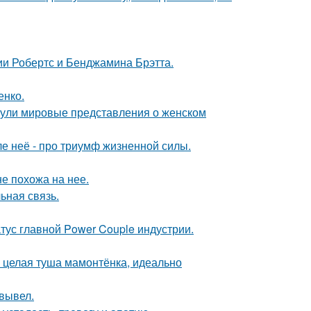
ии Робертс и Бенджамина Брэтта.
енко.
рнули мировые представления о женском
ле неё - про триумф жизненной силы.
не похожа на нее.
ьная связь.
атус главной Power Couple индустрии.
и целая туша мамонтёнка, идеально
вывел.