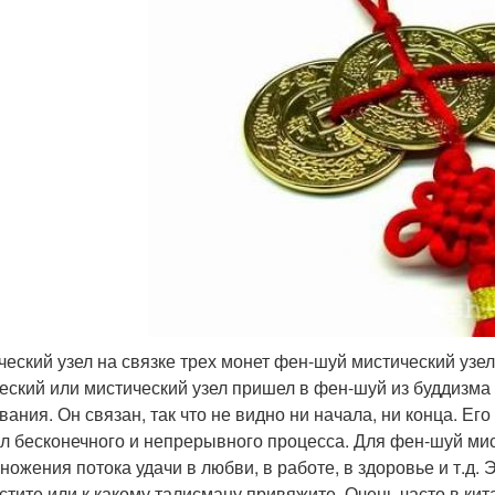
ческий узел на связке трех монет фен-шуй мистический уз
еский или мистический узел пришел в фен-шуй из буддизма 
вания. Он связан, так что не видно ни начала, ни конца. Е
л бесконечного и непрерывного процесса. Для фен-шуй мис
ожения потока удачи в любви, в работе, в здоровье и т.д. Э
стите или к какому талисману привяжите. Очень часто в кит