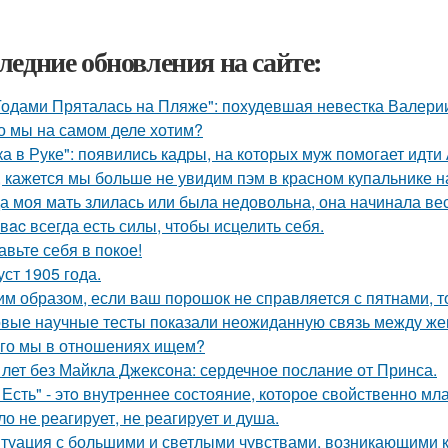
ледние обновления на сайте:
Годами Пряталась на Пляже": похудевшая невестка Валерии
о мы на самом деле хотим?
ка в Руке": появились кадры, на которых муж помогает идти
, кажется мы больше не увидим пэм в красном купальнике н
а моя мать злилась или была недовольна, она начинала вест
у вac всегда есть силы, чтобы исцелить себя.
авьте себя в покое!
уст 1905 года.
им образом, если ваш порошок не справляется с пятнами, то
вые научные тесты показали неожиданную связь между же
го мы в отношениях ищем?
 лет без Майкла Джексона: сердечное послание от Принса.
 Есть" - этo внутpeннее состояние, которое свойственно мл
ло не реагирует, не реагирует и душа.
туация с большими и светлыми чувствами, возникающими к 