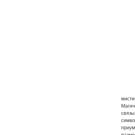
мисти
Магич
связы
симво
приумн
разме