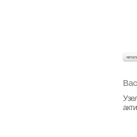
читат
Вас
Узел
акт