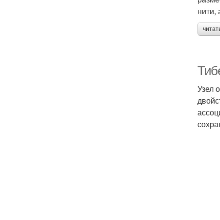
нити,
читат
Тибе
Узел 
двойс
ассоц
сохра