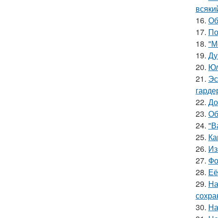
всяки
16.
Об
17.
По
18.
"М
19.
Ду
20.
Юл
21.
Эс
гарде
22.
До
23.
Об
24.
"В
25.
Ка
26.
Из
27.
Фо
28.
Её
29.
На
сохра
30.
На