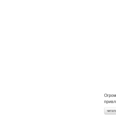
Огром
привл
читат