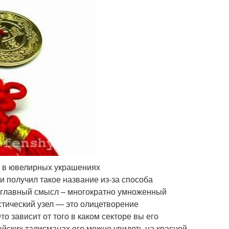
ел в ювелирных украшениях
и получил такое название из-за способа
го главный смысл – многократно умноженный
тический узел — это олицетворение
то зависит от того в каком секторе вы его
айских талисманах его можно увидеть на красной