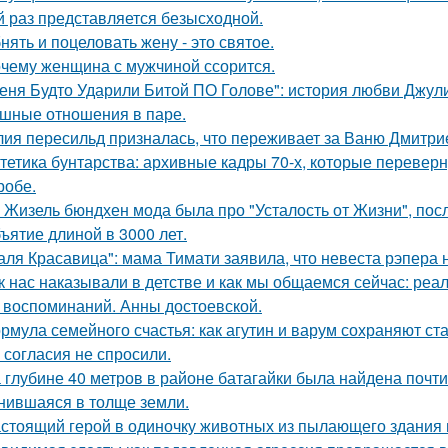
й раз представляется безысходной.
нять и поцеловать жену - это святое.
чему женщина с мужчиной ссорится.
еня Будто Ударили Битой ПО Голове": история любви Джул
шные отношения в паре.
ия пересильд призналась, что переживает за Ваню Дмитри
тетика бунтарства: архивные кадры 70-х, которые переве
робе.
 Жизель бюндхен мода была про "Усталость от Жизни", пос
ъятие длиной в 3000 лет.
аля Красавица": мама Тимати заявила, что невеста рэпера 
к нас наказывали в детстве и как мы общаемся сейчас: реал
 воспоминаний. Анны достоевской.
рмула семейного счастья: как агутин и варум сохраняют ст
 согласия не спросили.
 глубине 40 метров в районе батагайки была найдена почт
нившаяся в толще земли.
стоящий герой в одиночку животных из пылающего здания 