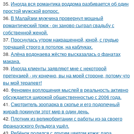
35.
Иногда вся романтика роддома разбивается об один
простой мужской вопрос.
36.
В Малайзии мужчина провернул мощный
романтический трюк - он заново сыграл свадьбу с
собственной женой.
37.
Проснулась утром накрашенной, юной, с грудью
торчащей строго в потолок, на каблуках.
38.
Алёна водонаева жёстко высказалась о фанатах
макана.
39.
Иногда клиенты заявляют мне с некоторой
претензией - ну конечно, вы на моей стороне, потому что
вы мой терапевт!
40.
Феномен воплощения мыслей в реальность активно
обсуждается широкой общественностью с 2006 года.
41.
Смотритель зоопарка в скопье и его подопечный
жираф покинули этот мир в один день.
42.
Плотник из великобритании с работы из-за своего
французского бульдога ушёл.
43.
Ребёнок родился с другим цветом кожи: пара