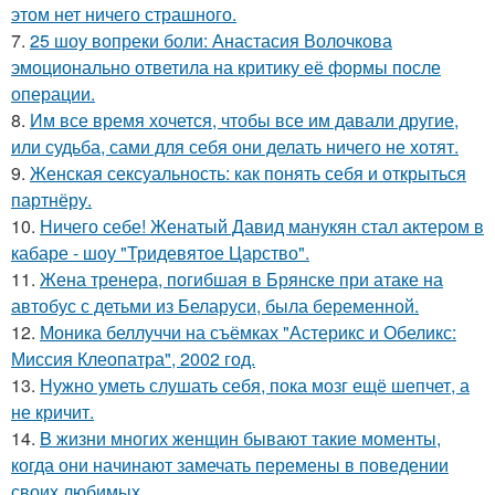
этом нет ничего страшного.
7.
25 шоу вопреки боли: Анастасия Волочкова
эмоционально ответила на критику её формы после
операции.
8.
Им все время хочется, чтобы все им давали другие,
или судьба, сами для себя они делать ничего не хотят.
9.
Женская сексуальность: как понять себя и открыться
партнёру.
10.
Ничего себе! Женатый Давид манукян стал актером в
кабаре - шоу "Тридевятое Царство".
11.
Жена тренера, погибшая в Брянске при атаке на
автобус с детьми из Беларуси, была беременной.
12.
Моника беллуччи на съёмках "Астерикс и Обеликс:
Миссия Клеопатра", 2002 год.
13.
Нужно уметь слушать себя, пока мозг ещё шепчет, а
не кричит.
14.
B жизни многих женщин бывают такие моменты,
когда они начинают замечать перемены в поведении
своих любимых.