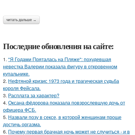
читать дальше →
Последние обновления на сайте:
1.
"Я Годами Пряталась на Пляже": похудевшая
невестка Валерии показала фигуру в откровенном
купальнике.
2.
Нефтяной кризис 1973 года и трагическая судьба
короля Фейсала.
3.
Расплата за характер?
4.
Оксана фёдорова показала повзрослевшую дочь от
офицера ФСБ.
5.
Назвали позу в сексе, в которой женщинам проще
достичь оргазма.
6.
Почему первая брачная ночь может не случиться - и в