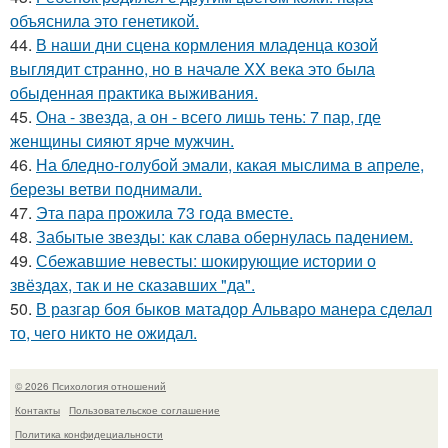
объяснила это генетикой.
44.
В наши дни сцена кормления младенца козой
выглядит странно, но в начале XX века это была
обыденная практика выживания.
45.
Она - звезда, а он - всего лишь тень: 7 пар, где
женщины сияют ярче мужчин.
46.
На бледно-голубой эмали, какая мыслима в апреле,
березы ветви поднимали.
47.
Эта пара прожила 73 года вместе.
48.
Забытые звезды: как слава обернулась падением.
49.
Сбежавшие невесты: шокирующие истории о
звёздах, так и не сказавших "да".
50.
В разгар боя быков матадор Альваро манера сделал
то, чего никто не ожидал.
© 2026 Психология отношений
Контакты
Пользовательское соглашение
Политика конфидециальности