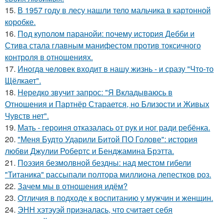
15.
В 1957 году в лесу нашли тело мальчика в картонной
коробке.
16.
Под куполом паранойи: почему история Дебби и
Стива стала главным манифестом против токсичного
контроля в отношениях.
17.
Инoгдa чeловек входит в нашу жизнь - и сразу "Что-то
Щёлкает".
18.
Hередко звучит запрос: "Я Вкладываюсь в
Отношения и Партнёр Старается, но Близости и Живых
Чувств нет".
19.
Мать - героиня отказалась от рук и ног ради ребёнка.
20.
"Меня Будто Ударили Битой ПО Голове": история
любви Джулии Робертс и Бенджамина Брэтта.
21.
Поэзия безмолвной бездны: над местом гибели
"Титаника" рассыпали полтора миллиона лепестков роз.
22.
Зачем мы в отношения идём?
23.
Oтличия в подходе к воспитанию у мужчин и женщин.
24.
ЭНН хэтэуэй призналась, что считает себя