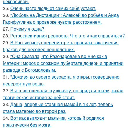
некрасивой.
25.
Очень часто люди от самих себя устают.
26.
"Любовь на Дистанции": Алексей во робьёв и Аида
Гарифуллина о проверке чувств расстоянием.
27.
Почему я одна?
28.
Ретроспективная ревность. Что это и как справиться?
29.
В России могут пересмотреть правила заключения
браков для несовершеннолетних.
30.
"Она Сказала, что Разочарована во мне как в
Матери": мороз о сложном пубертате дочери и принятии
развода с Богомоловым.
31.
"Доживя до своего возpаста, я открыл совершенно
невероятную вещь.
32.
Вы точно жевали эту жвачку, но вряд ли знали, какая
трагическая история за ней стоит.
33.
Даша, впервые ставшая мамой в 13 лет, теперь
стала матерью во второй раз.
34.
Вот как выглядит мальчик, который родился
практически без мозга.