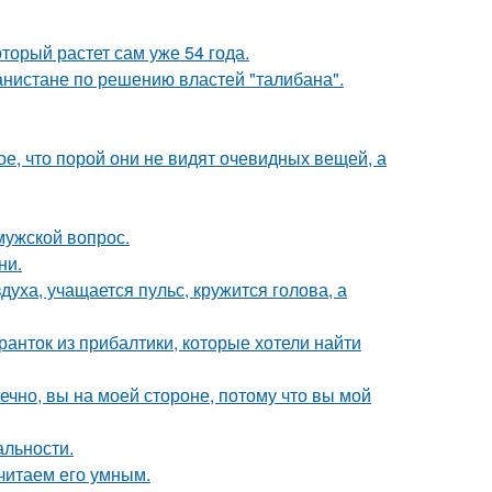
оторый растет сам уже 54 года.
ганистане по решению властей "талибана".
, что порой они не видят очевидных вещей, а
мужской вопрос.
ни.
уха, учащается пульс, кружится голова, а
ранток из прибалтики, которые хотели найти
ечно, вы на моей стороне, потому что вы мой
альности.
читаем его умным.