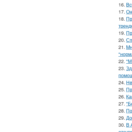
16.
Bc
17.
Он
18.
Пр
тренд
19.
Пр
20.
Сп
21.
Mн
"норм
22.
"М
23.
Зд
помощ
24.
He
25.
Пр
26.
Ка
27.
"Б
28.
По
29.
До
30.
В 
отсут