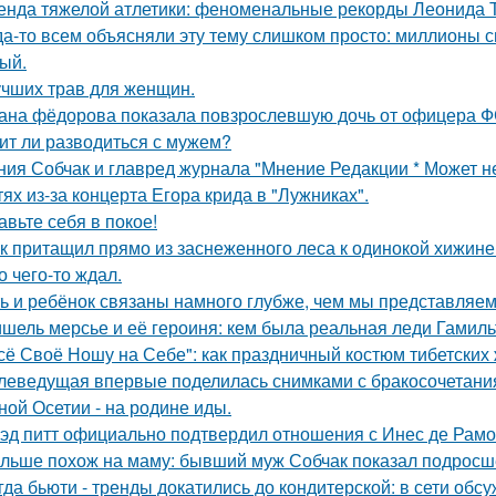
енда тяжелой атлетики: феноменальные рекорды Леонида 
да-то всем объясняли эту тему слишком просто: миллионы с
ый.
учших трав для женщин.
ана фёдорова показала повзрослевшую дочь от офицера Ф
ит ли разводиться с мужем?
ния Собчак и главред журнала "Мнение Редакции * Может н
тях из-за концерта Егора крида в "Лужниках".
авьте себя в покое!
к притащил прямо из заснеженного леса к одинокой хижине 
о чего-то ждал.
ь и ребёнок связаны намного глубже, чем мы представляем
шель мерсье и её героиня: кем была реальная леди Гамиль
сё Своё Ношу на Себе": как праздничный костюм тибетски
леведущая впервые поделилась снимками с бракосочетания
ной Осетии - на родине иды.
эд питт официально подтвердил отношения с Инес де Рамо
льше похож на маму: бывший муж Собчак показал подросше
гда бьюти - тренды докатились до кондитерской: в сети обс