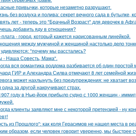
асные привычки, которые незаметно разрушают.
знь без воздуха и полива: секрет вечного сада в бутылке, к
вять лет - теперь это "Брачный Возраст" для девочек в Аф
чешь добавить яду в отношения?
-плата - город, который кажется нарисованным линейкой.
ношения между мужчиной и женщиной настолько дело тонкое
 удивляются: "почему мы расстались?
ы - Наша Совесть, Мама".
огда вся романтика роддома разбивается об один простой 
чард ГИР и Алехандра Силва отмечают 8 лет семейной жиз
евога может нахлынуть без предупреждения: не хватает возд
 одна за другой накручивают страх.
1907 году в Нью-йорк прибыло судно с 1000 женщин - иммиг
мужей.
огда клиенты заявляют мне с некоторой претензией - ну кон
евт!
ость из Прошлого": как коля Герасимов не нашел места в ре
ким образом, если человек говорит уверенно, мы быстрее с