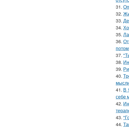
31.
Оп
32.
Жи
33.
Де
34.
Хо
35.
Ла
36.
От
потом
37.
"Т
38.
Ин
39.
Ри
40.
Тр
мысли
41.
В 
себе 
42.
Ин
терап
43.
"Г
44.
Та