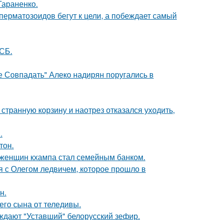
Тараненко.
перматозоидов бегут к цели, а побеждает самый
СБ.
е Совпадать" Алеко надирян поругались в
странную корзину и наотрез отказался уходить,
.
тон.
х женщин кхампа стал семейным банком.
 с Олегом ледвичем, которое прошло в
н.
го сына от теледивы.
уждают "Уставший" белорусский зефир.