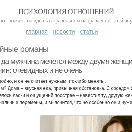
ПСИХОЛОГИЯ ОТНОШЕНИЙ
но - значит, ты идешь в правильном направлении. твой вн
главная
новости
статьи
йные романы
гда мужчина мечется между двумя женщи
чин: очевидных и не очень
добно, и он не считает нужным что-либо менять .
ем? Дома – вкусная еда, привычная обстановка. С соседом о
елось ласки и ощущений поострее – навестил ту, другую жен
нальные перемены, и выяснится, что не особенно он и нуже