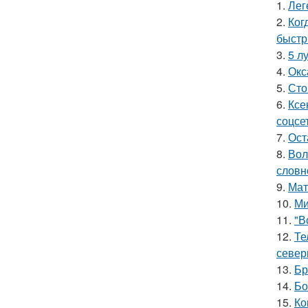
1.
Лег
2.
Ког
быстр
3.
5 л
4.
Окс
5.
Сто
6.
Ксе
соцсе
7.
Ост
8.
Вол
словн
9.
Мат
10.
Ми
11.
"В
12.
Те
север
13.
Бр
14.
Бо
15.
Ко