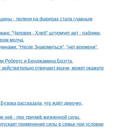
щины - тюленя на фарерах стала главным
нс "Человек - Хлеб" штурмует арт - паблики.
ором молча.
нами: "Негде Знакомиться", "нет времени",
ии Робертс и Бенджамина Брэтта.
ут действительно отвечают врачи, может окажете
Бузова рассказала, что ждёт девочку.
ле неё - про триумф жизненной силы.
опускает применение силы в семье при условии