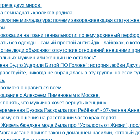
треча двух миров.
а семнадцать кроликов родила.
оклятие микладалура: почему завораживающая статуя жен
ом.
овокация на грани гениальности: почему архивный перформа
ать без одежды - самый простой антиэйдж - лайфхак, о кот
огие люди объясняют отсутствие отношений внешними причи
альных мужчин или женщин не осталось".
еня Будто Ударили Битой ПО Голове": история любви Джул
равствуйте, никогда не обращалась в эту группу, но если т
ь.
возможно нравиться всем.
ощание с Алексеем Пимановым в Москве.
к понять, что мужчина хочет вернуть женщину.
еременная Бузова Раскрыла пол Ребёнка" - 37-летняя Анна 
чему отношения на расстоянии часто крах терпят.
 Жизель бюндхен мода была про "Усталость от Жизни", пос
Афганистане принят закон о домашнем насилии, который д
ствия серьёзных травм.