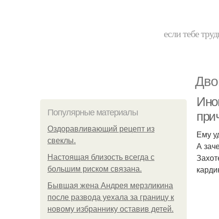
если тебе труд
Дво
Ино
Популярные материалы
при
Оздоравливающий рецепт из
Ему у
свеклы.
А зач
Захот
Hacтоящая близость всегда с
карди
большим риском связана.
Бывшая жена Андрея мерзликина
после развода уехала за границу к
новому избраннику оставив детей.