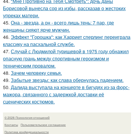
44.
"Мне Противно на Тебя Смотреть": дочь даны
Борисовой вынесла сор из избы, рассказав о жестоких
упреках матери.
45.
Она - звезда, а он - всего лишь тень: 7 пар, где
женщины сияют ярче мужчин.
46.
Эффект "Горошка": как Харриет сперлинг переиграла
классику на пасхальной службе.
47.
Случай с Людмилой турищевой в 1975 году обнажил
опасную грань между спортивным героизмом и
техническим провалом.
48.
Зачем человеку семья.
49.
Забытые звезды: как слава обернулась падением.
50.
Далида выступала на концерте в бигудях из-за форс-
мажора, связанного с задержкой доставки её
сценических костюмов.
© 2026 Психология отношений
Контакты
Пользовательское соглашение
Политика конфидециальности