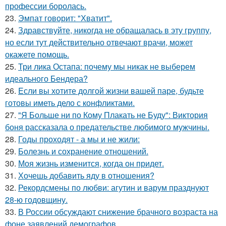
профессии боролась.
23.
Эмпат говорит: "Хватит".
24.
Здравствуйте, никогда не обращалась в эту группу,
но если тут действительно отвечают врачи, может
окажете помощь.
25.
Три лика Остапа: почему мы никак не выберем
идеального Бендера?
26.
Eсли вы хотите долгой жизни вашей паре, будьте
готовы иметь дело с конфликтами.
27.
"Я Больше ни по Кому Плакать не Буду": Виктория
боня рассказала о предательстве любимого мужчины.
28.
Годы проходят - а мы и не жили:
29.
Болезнь и сохранение отношений.
30.
Моя жизнь изменится, когда он придет.
31.
Хочешь добавить яду в отношения?
32.
Рекордсмены по любви: агутин и варум празднуют
28-ю годовщину.
33.
В России обсуждают снижение брачного возраста на
фоне заявлений демографов.