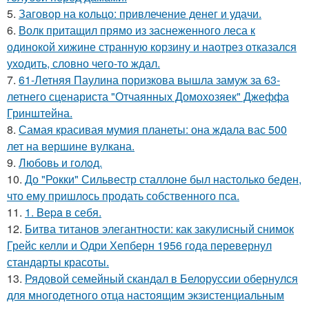
5.
Заговор на кольцо: привлечение денег и удачи.
6.
Волк притащил прямо из заснеженного леса к
одинокой хижине странную корзину и наотрез отказался
уходить, словно чего-то ждал.
7.
61-Летняя Паулина поризкова вышла замуж за 63-
летнего сценариста "Отчаянных Домохозяек" Джеффа
Гринштейна.
8.
Самая красивая мумия планеты: она ждала вас 500
лет на вершине вулкана.
9.
Любовь и гoлoд.
10.
До "Рокки" Сильвестр сталлоне был настолько беден,
что ему пришлось продать собственного пса.
11.
1. Bеpa в себя.
12.
Битва титанов элегантности: как закулисный снимок
Грейс келли и Одри Хепберн 1956 года перевернул
стандарты красоты.
13.
Рядовой семейный скандал в Белоруссии обернулся
для многодетного отца настоящим экзистенциальным