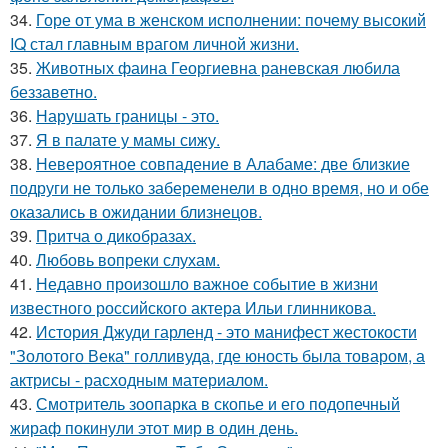
34.
Горе от ума в женском исполнении: почему высокий
IQ стал главным врагом личной жизни.
35.
Животных фаина Георгиевна раневская любила
беззаветно.
36.
Нарушать границы - это.
37.
Я в палате у мамы сижу.
38.
Невероятное совпадение в Алабаме: две близкие
подруги не только забеременели в одно время, но и обе
оказались в ожидании близнецов.
39.
Притча о дикобразах.
40.
Любовь вопреки слухам.
41.
Недавно произошло важное событие в жизни
известного российского актера Ильи глинникова.
42.
История Джуди гарленд - это манифест жестокости
"Золотого Века" голливуда, где юность была товаром, а
актрисы - расходным материалом.
43.
Смотритель зоопарка в скопье и его подопечный
жираф покинули этот мир в один день.