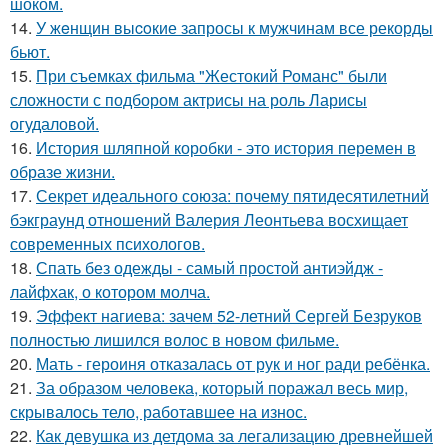
шоком.
14.
У жeнщин выcoкие запросы к мужчинам все рекорды
бьют.
15.
При съемках фильма "Жестокий Романс" были
сложности с подбором актрисы на роль Ларисы
огудаловой.
16.
История шляпной коробки - это история перемен в
образе жизни.
17.
Секрет идеального союза: почему пятидесятилетний
бэкграунд отношений Валерия Леонтьева восхищает
современных психологов.
18.
Спать без одежды - самый простой антиэйдж -
лайфхак, о котором молча.
19.
Эффект нагиева: зачем 52-летний Сергей Безруков
полностью лишился волос в новом фильме.
20.
Мать - героиня отказалась от рук и ног ради ребёнка.
21.
За образом человека, который поражал весь мир,
скрывалось тело, работавшее на износ.
22.
Как девушка из детдома за легализацию древнейшей