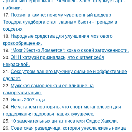
архивный перформанс "Человек - Хлеб" штурмует арт -
паблики.
17.
Поэзия в камне: почему чувственный шедевр
Теодора лундберга стал главным бьюти - трендом в
соцсетях!
18.
Народные средства для улучшения мозгового
кровообращения.
19.
"Мозг Жестко Ломается": кока о своей загруженности.
20.
ЭНН хэтэуэй призналась, что считает себя
некрасивой.
21.
Секс утром вашего мужчину сильнее и эффективнее
сделает.
22.
Мужская самооценка и её влияние на
самореализацию.
23.
Июль 2007 года.
24.
Не устанем повторять, что спорт мегаполезен для
поддержания здоровья наших кукушечек.
25.
10 замечательных цитат писателя Олдос Хаксли.
26.
Советская разведчица, которая унесла жизнь немца