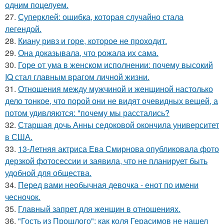
одним поцелуем.
27.
Суперклей: ошибка, которая случайно стала
легендой.
28.
Киану ривз и горе, которое не проходит.
29.
Она доказывала, что рожала их сама.
30.
Горе от ума в женском исполнении: почему высокий
IQ стал главным врагом личной жизни.
31.
Отношения между мужчиной и женщиной настолько
дело тонкое, что порой они не видят очевидных вещей, а
потом удивляются: "почему мы расстались?
32.
Старшая дочь Анны седоковой окончила университет
в США.
33.
13-Летняя актриса Ева Смирнова опубликовала фото
дерзкой фотосессии и заявила, что не планирует быть
удобной для общества.
34.
Перед вами необычная девочка - енот по имени
чесночок.
35.
Главный запрет для женщин в отношениях.
36.
"Гость из Прошлого": как коля Герасимов не нашел