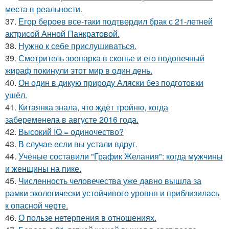
места в реальности.
37.
Егор бероев все-таки подтвердил брак с 21-летней
актрисой Анной Панкратовой.
38.
Нужно к себе прислушиваться.
39.
Смотритель зоопарка в скопье и его подопечный
жираф покинули этот мир в один день.
40.
Он один в дикую природу Аляски без подготовки
ушёл.
41.
Китаянка знала, что ждёт тройню, когда
забеременела в августе 2016 года.
42.
Высокий IQ = одиночество?
43.
В случае если вы устали вдруг.
44.
Учёные составили "График Желания": когда мужчины
и женщины на пике.
45.
Численность человечества уже давно вышла за
рамки экологически устойчивого уровня и приблизилась
к опасной черте.
46.
О пользе нетерпения в отношениях.