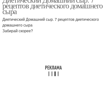
Низкокалорийный сыр
Творожный сыр
рецептов диетического домашнего
сыра
Диетический Домашний сыр. 7 рецептов диетического
домашнего сыра
Плавленый сыр
Обезжиренный сыр
Забирай скорее?
Нежирные сыры
Твердые сыры
Сыр по дюкану