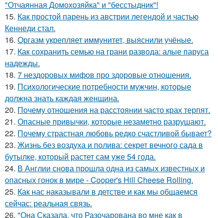
"Отчаянная Домохозяйка" и "бесстыдник"!
15.
Как простой парень из австрии легендой и частью
Кеннеди стал.
16.
Оргазм укрепляет иммунитет, выяснили учёные.
17.
Как сохранить семью на грани развода: алые паруса
надежды.
18.
7 нездоровых мифов про здоровые отношения.
19.
Психологические потребности мужчин, которые
должна знать каждая женщина.
20.
Почему отношения на расстоянии часто крах терпят.
21.
Опасные привычки, которые незаметно разрушают.
22.
Почему страстная любовь редко счастливой бывает?
23.
Жизнь без воздуха и полива: секрет вечного сада в
бутылке, который растет сам уже 54 года.
24.
В Англии снова прошла одна из самых известных и
опасных гонок в мире - Cooper's Hill Cheese Rolling.
25.
Как нас наказывали в детстве и как мы общаемся
сейчас: реальная связь.
26.
"Она Сказала, что Разочарована во мне как в