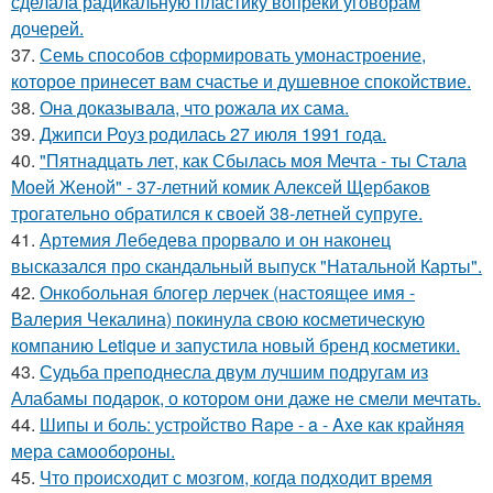
сделала радикальную пластику вопреки уговорам
дочерей.
37.
Семь способов сформировать умонастроение,
которое принесет вам счастье и душевное спокойствие.
38.
Она доказывала, что рожала их сама.
39.
Джипси Роуз родилась 27 июля 1991 года.
40.
"Пятнадцать лет, как Сбылась моя Мечта - ты Стала
Моей Женой" - 37-летний комик Алексей Щербаков
трогательно обратился к своей 38-летней супруге.
41.
Артемия Лебедева прорвало и он наконец
высказался про скандальный выпуск "Натальной Карты".
42.
Онкобольная блогер лерчек (настоящее имя -
Валерия Чекалина) покинула свою косметическую
компанию Letique и запустила новый бренд косметики.
43.
Судьба преподнесла двум лучшим подругам из
Алабамы подарок, о котором они даже не смели мечтать.
44.
Шипы и боль: устройство Rape - a - Axe как крайняя
мера самообороны.
45.
Что происходит с мозгом, когда подходит время