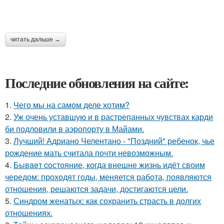
читать дальше →
Последние обновления на сайте:
1.
Чего мы на самом деле хотим?
2.
Уж очень уставшую и в растрепанных чувствах карди
би подловили в аэропорту в Майами.
3.
Лучший! Адриано Челентано - "Поздний" ребенок, чье
рождение мать считала почти невозможным.
4.
Бывaeт coстояние, когда внешне жизнь идёт своим
чередом: проходят годы, меняется работа, появляются
отношения, решаются задачи, достигаются цели.
5.
Синдром женатых: как сохранить страсть в долгих
отношениях.