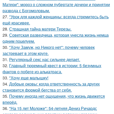
Матери": мороз о сложном пубертате дочери и принятии
развода с Богомоловым.
27.
"Урок для каждой женщины: всегда стремитесь быть
ещё красивее.
28.
Страшная тайна матери Терезы.
29.
Советская разведчица, которая унесла жизнь немца
одним поцелуем.
30.
"Хочу Замуж, но Никого нет": почему человек
застревает в этом круге.
31.
Регулярный секс нас сильнее делает.
32.
Главный тюремный квест в истории: 5 безумных
фактов о побеге из алькатраса.
33.
"Хочу еще малышку!
34.
Добрые оковы: когда ответственность за других
становится формой бегства от себя.
35.
Почему иногда нет ощущения, что жизнь движется
вперёд.
36.
"На 15 лет Моложе": 54-летняя Дениз Ричардс