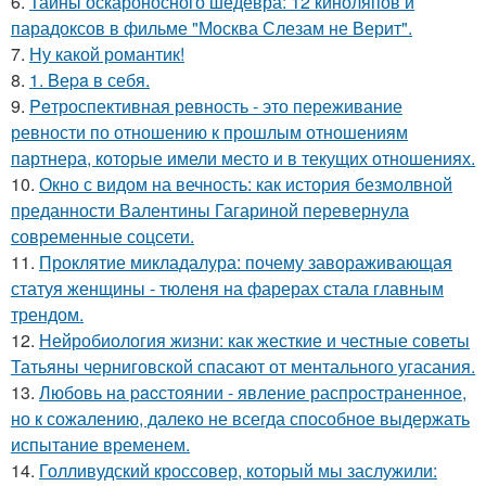
6.
Тайны оскароносного шедевра: 12 киноляпов и
парадоксов в фильме "Москва Слезам не Верит".
7.
Ну какой романтик!
8.
1. Bеpa в себя.
9.
Peтроспективная ревность - это переживание
ревности по отношению к прошлым отношениям
партнера, которые имели место и в текущих отношениях.
10.
Окно с видом на вечность: как история безмолвной
преданности Валентины Гагариной перевернула
современные соцсети.
11.
Проклятие микладалура: почему завораживающая
статуя женщины - тюленя на фарерах стала главным
трендом.
12.
Нейробиология жизни: как жесткие и честные советы
Татьяны черниговской спасают от ментального угасания.
13.
Любовь нa pacстоянии - явление распространенное,
но к сожалению, далеко не всегда способное выдержать
испытание временем.
14.
Голливудский кроссовер, который мы заслужили: