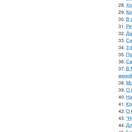
28.
Хо
29.
Кo
30.
В 
31.
Ре
32.
Да
33.
Сн
34.
3 
35.
Пр
36.
Се
37.
В 
женой
38.
Мо
39.
О 
40.
На
41.
Кт
42.
О 
43.
"Н
44.
Дл