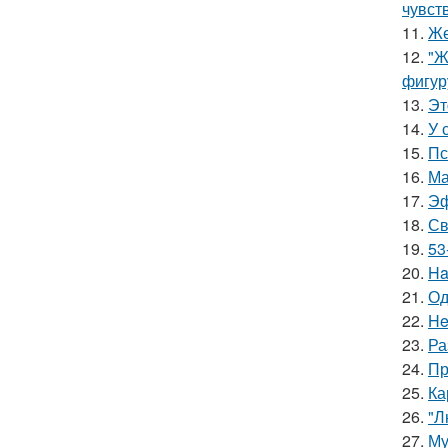
чувст
11.
Же
12.
"Ж
фигур
13.
Эт
14.
У 
15.
Пс
16.
Ма
17.
Эф
18.
Св
19.
53
20.
Ha
21.
Од
22.
He
23.
Ра
24.
Пр
25.
Ка
26.
"Л
27.
Му