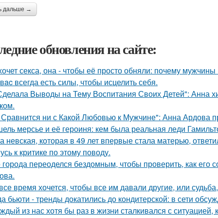
ь дальше →
ледние обновления на сайте:
хочет секса, она - чтобы её просто обняли: почему мужчин
у вac всегда есть силы, чтобы исцелить себя.
Сделала Выводы на Тему Воспитания Своих Детей": Анна 
ком.
 Сравнится ни с Какой Любовью к Мужчине": Анна Ардова пр
ель мерсье и её героиня: кем была реальная леди Гамильт
а невская, которая в 49 лет впервые стала матерью, ответи
усь к критике по этому поводу.
 города переоделся бездомным, чтобы проверить, как его 
ова.
все время хочется, чтобы все им давали другие, или судьба,
да бьюти - тренды докатились до кондитерской: в сети обсу
ждый из нас хотя бы раз в жизни сталкивался с ситуацией, 