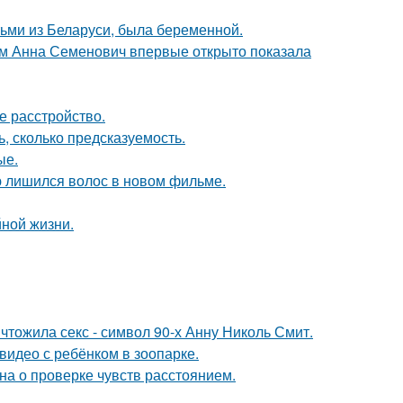
тьми из Беларуси, была беременной.
м Анна Семенович впервые открыто показала
 расстройство.
, сколько предсказуемость.
ые.
ю лишился волос в новом фильме.
йной жизни.
чтожила секс - символ 90-х Анну Николь Смит.
 видео с ребёнком в зоопарке.
на о проверке чувств расстоянием.