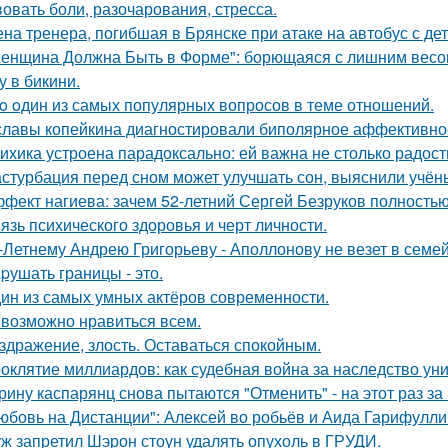
вовать боли, разочарования, стресса.
на тренера, погибшая в Брянске при атаке на автобус с де
енщина Должна Быть в Форме": борющаяся с лишним весо
у в бикини.
o oдин из самых популярных вопросов в теме отношений.
славы копейкина диагностировали биполярное аффективное
ихика устроена парадоксально: ей важна не столько радость
стурбация перед сном может улучшать сон, выяснили учён
фект нагиева: зачем 52-летний Сергей Безруков полность
язь психического здоровья и черт личности.
-Летнему Андрею Григорьеву - Аполлонову не везет в семе
pушать границы - это.
ин из самых умных актёров современности.
возможно нравиться всем.
здражение, злость. Оставаться спокойным.
оклятие миллиардов: как судебная война за наследство уни
рину каспарянц снова пытаются "Отменить" - на этот раз за
юбовь на Дистанции": Алексей во робьёв и Аида Гарифулли
ж запретил Шэрон стоун удалять опухоль в ГРУДИ.