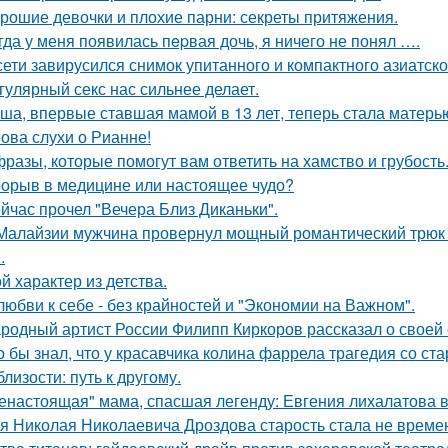
рошие девочки и плохие парни: секреты притяжения.
гда у меня появилась пepвая дочь, я ничего не понял ….
сети завирусился снимок упитанного и компактного азиатско
гулярный секс нас сильнее делает.
ша, впервые ставшая мамой в 13 лет, теперь стала матерью
ова слухи о Рианне!
фразы, которые помогут вам ответить на хамство и грубость
орыв в медицине или настоящее чудо?
йчас прочел "Вечера Близ Диканьки".
Малайзии мужчина провернул мощный романтический трюк -
.
й характер из детства.
любви к себе - без крайностей и "Экономии на Важном".
родный артист России Филипп Киркоров рассказал о своей 
о бы знал, что у красавчика колина фаррела трагедия со 
близости: путь к другому.
енастоящая" мама, спасшая легенду: Евгения лихалатова 
я Николая Николаевича Дроздова старость стала не време