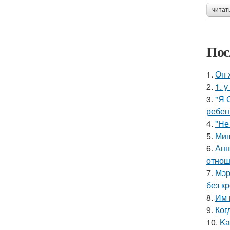
читат
Пос
1.
Он 
2.
1. 
3.
"Я 
ребен
4.
"Не
5.
Миш
6.
Анн
отнош
7.
Мэр
без кр
8.
Им 
9.
Ког
10.
Kа