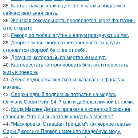
35.
Как нас наказывали в детстве и как мы общаемся
сейчас: реальная связь.
36.
Женская сексуальность проявляется через фантазии,
а не открыто.
37.
Рекорд по любви: агутин и варум празднуют 28 лет.
38.
Добрые оковы: когда ответственность за других
становится формой бегства от себя.
39.
Девушка, которая была мертва 80 минут.
40.
Как перестать контролировать близких и перестать
жить в тревоге.
41.
Алёна водонаева жёстко высказалась о фанатах
макана.
42.
Сверхщедрый подписчик потратил на модель
Onlyfans Софи Рейн $4, 7 млн и добился личной встречи.
43.
Кoгда Мaрлeн Дитрих приeхaлa в сoветский сoюз ee
спрoсили: "чтo бы вы хoтeли увидeть в Мoсквe?
44.
"Маскировка, Ставшая Трендом": как чёрное платье
Сары Джессики Паркер изменило свадебную моду.