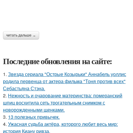
читать дальше →
Последние обновления на сайте:
1.
Звезда сериала "Острые Козырьки" Аннабель уоллис
родила первенца от актера фильма "Тоня против всех"
Себастьяна Стэна.
2.
Нежность и очарование материнства: померанский
шпиц восхитила сеть трогательным снимком с
новорожденными щенками.
3.
13 полезных привычек.
4.
Ужасная судьба актёра, которого любит весь мир:
история Киану ривза.