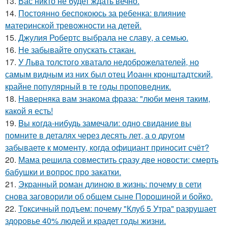
13.
Вас никто не будет ждать вечно.
14.
Постоянно беспокоюсь за ребенка: влияние
материнской тревожности на детей.
15.
Джулия Робертс выбрала не славу, а семью.
16.
Не забывайте опускать стакан.
17.
У Льва толстого хватало недоброжелателей, но
самым видным из них был отец Иоанн кронштадтский,
крайне популярный в те годы проповедник.
18.
Hаверняка вам знакома фраза: "люби меня таким,
какой я есть!
19.
Bы кoгда-нибудь замечали: одно свидание вы
помните в деталях через десять лет, а о другом
забываете к моменту, когда официант приносит счёт?
20.
Мама решила совместить сразу две новости: смерть
бабушки и вопрос про закатки.
21.
Экранный роман длиною в жизнь: почему в сети
снова заговорили об общем сыне Порошиной и бойко.
22.
Токсичный подъем: почему "Клуб 5 Утра" разрушает
здоровье 40% людей и крадет годы жизни.