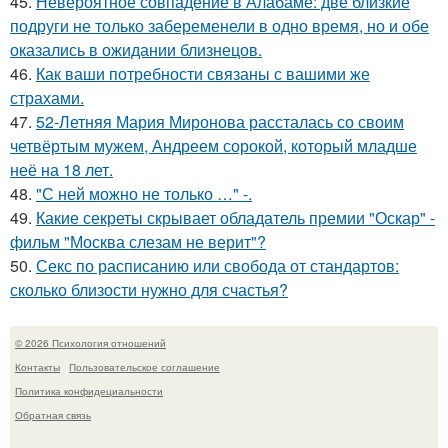
45.
Невероятное совпадение в Алабаме: две близкие
подруги не только забеременели в одно время, но и обе
оказались в ожидании близнецов.
46.
Как ваши потребности связаны с вашими же
страхами.
47.
52-Летняя Мария Миронова рассталась со своим
четвёртым мужем, Андреем сорокой, который младше
неё на 18 лет.
48.
"С ней можно не только …" -.
49.
Какие секреты скрывает обладатель премии "Оскар" -
фильм "Москва слезам не верит"?
50.
Секс по расписанию или свобода от стандартов:
сколько близости нужно для счастья?
© 2026 Психология отношений
Контакты
Пользовательское соглашение
Политика конфидециальности
Обратная связь