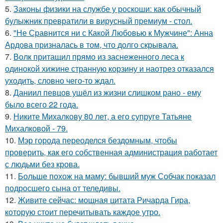
5.
Законы физики на службе у роскоши: как обычный
булыжник превратили в вирусный премиум - стол.
6.
"Не Сравнится ни с Какой Любовью к Мужчине": Анна
Ардова призналась в том, что долго скрывала.
7.
Волк притащил прямо из заснеженного леса к
одинокой хижине странную корзину и наотрез отказался
уходить, словно чего-то ждал.
8.
Даниил певцов ушёл из жизни слишком рано - ему
было всего 22 года.
9.
Никите Михалкову 80 лет, а его супруге Татьяне
Михалковой - 79.
10.
Мэр города переоделся бездомным, чтобы
проверить, как его собственная администрация работает
с людьми без крова.
11.
Больше похож на маму: бывший муж Собчак показал
подросшего сына от теледивы.
12.
Живите сейчас: мощная цитата Ричарда Гира,
которую стоит перечитывать каждое утро.