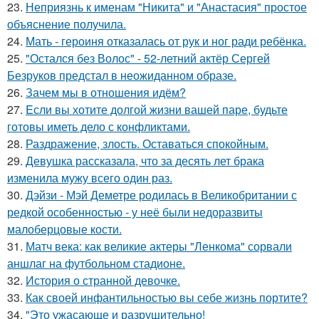
23.
Неприязнь к именам "Никита" и "Анастасия" простое
объяснение получила.
24.
Мать - героиня отказалась от рук и ног ради ребёнка.
25.
"Остался без Волос" - 52-летний актёр Сергей
Безруков предстал в неожиданном образе.
26.
Зачем мы в отношения идём?
27.
Eсли вы хотите долгой жизни вашей паре, будьте
готовы иметь дело с конфликтами.
28.
Раздражение, злость. Оставаться спокойным.
29.
Девушка рассказала, что за десять лет брака
изменила мужу всего один раз.
30.
Дэйзи - Мэй Деметре родилась в Великобритании с
редкой особенностью - у неё были недоразвиты
малоберцовые кости.
31.
Матч века: как великие актеры "Ленкома" сорвали
аншлаг на футбольном стадионе.
32.
История о странной девочке.
33.
Как своей инфантильностью вы себе жизнь портите?
34.
"Это ужасающе и разрушительно!