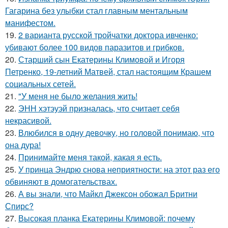
Гагарина без улыбки стал главным ментальным
манифестом.
19.
2 варианта русской тройчатки доктора ивченко:
убивают более 100 видов паразитов и грибков.
20.
Старший сын Екатерины Климовой и Игоря
Петренко, 19-летний Матвей, стал настоящим Крашем
социальных сетей.
21.
"У меня не было желания жить!
22.
ЭНН хэтэуэй призналась, что считает себя
некрасивой.
23.
Влюбился в одну девочку, но головой понимаю, что
она дура!
24.
Принимайте меня такой, какая я есть.
25.
У принца Эндрю снова неприятности: на этот раз его
обвиняют в домогательствах.
26.
А вы знали, что Майкл Джексон обожал Бритни
Спирс?
27.
Высокая планка Екатерины Климовой: почему