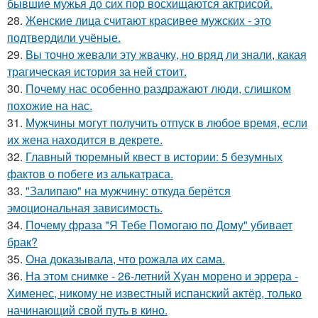
бывшие мужья до сих пор восхищаются актрисой.
28.
Женские лица считают красивее мужских - это
подтвердили учёные.
29.
Вы точно жевали эту жвачку, но вряд ли знали, какая
трагическая история за ней стоит.
30.
Почему нас особенно раздражают люди, слишком
похожие на нас.
31.
Мужчины могут получить отпуск в любое время, если
их жена находится в декрете.
32.
Главный тюремный квест в истории: 5 безумных
фактов о побеге из алькатраса.
33.
"Залипаю" на мужчину: откуда берётся
эмоциональная зависимость.
34.
Почему фраза "Я Тебе Помогаю по Дому" убивает
брак?
35.
Она доказывала, что рожала их сама.
36.
На этом снимке - 26-летний Хуан морено и эррера -
Хименес, никому не известный испанский актёр, только
начинающий свой путь в кино.