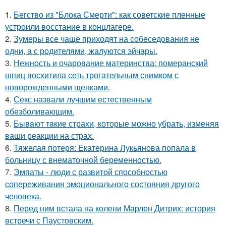
1.
Бегство из "Блока Смерти": как советские пленные
устроили восстание в концлагере.
2.
Зумеры все чаще приходят на собеседования не
одни, а с родителями, жалуются эйчары.
3.
Нежность и очарование материнства: померанский
шпиц восхитила сеть трогательным снимком с
новорожденными щенками.
4.
Секс назвали лучшим естественным
обезболивающим.
5.
Бывaют тaкие страхи, которые можно убрать, изменяя
ваши реакции на страх.
6.
Тяжелая потеря: Екатерина Лукьянова попала в
больницу с внематочной беременностью.
7.
Эмпаты - люди с развитой способностью
сопереживания эмоционального состояния другого
человека.
8.
Перед ним встала на колени Марлен Дитрих: история
встречи с Паустовским.