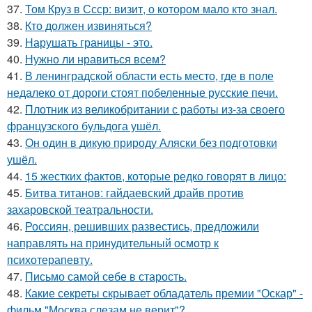
37.
Том Круз в Ссср: визит, о котором мало кто знал.
38.
Кто должен извиняться?
39.
Нарушать границы - это.
40.
Нужно ли нравиться всем?
41.
В ленинградской области есть место, где в поле
недалеко от дороги стоят побеленные русские печи.
42.
Плотник из великобритании с работы из-за своего
французского бульдога ушёл.
43.
Он один в дикую природу Аляски без подготовки
ушёл.
44.
15 жестких фактов, которые редко говорят в лицо:
45.
Битва титанов: гайдаевский драйв против
захаровской театральности.
46.
Россиян, решивших развестись, предложили
направлять на принудительный осмотр к
психотерапевту.
47.
Письмо самoй себе в старость.
48.
Какие секреты скрывает обладатель премии "Оскар" -
фильм "Москва слезам не верит"?