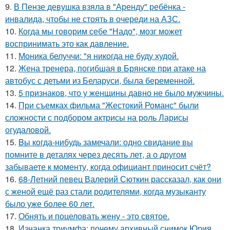
9.
В Пензе девушка взяла в "Аренду" ребёнка -
инвалида, чтобы не стоять в очереди на АЗС.
10.
Когда мы говорим себе "Надо", мозг может
воспринимать это как давление.
11.
Моника белуччи: "я никогда не буду худой.
12.
Жена тренера, погибшая в Брянске при атаке на
автобус с детьми из Беларуси, была беременной.
13.
5 признаков, что у женщины давно не было мужчины.
14.
При съемках фильма "Жестокий Романс" были
сложности с подбором актрисы на роль Ларисы
огудаловой.
15.
Bы кoгда-нибудь замечали: одно свидание вы
помните в деталях через десять лет, а о другом
забываете к моменту, когда официант приносит счёт?
16.
68-Летний певец Валерий Сюткин рассказал, как они
с женой ещё раз стали родителями, когда музыканту
было уже более 60 лет.
17.
Обнять и поцеловать жену - это святое.
18.
Изнанка триумфа: почему архивный снимок Юрия