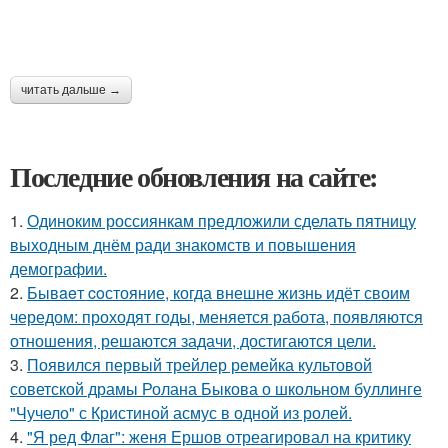
читать дальше →
Последние обновления на сайте:
1.
Одиноким россиянкам предложили сделать пятницу
выходным днём ради знакомств и повышения
демографии.
2.
Бывaeт coстояние, когда внешне жизнь идёт своим
чередом: проходят годы, меняется работа, появляются
отношения, решаются задачи, достигаются цели.
3.
Появился первый трейлер ремейка культовой
советской драмы Ролана Быкова о школьном буллинге
"Чучело" с Кристиной асмус в одной из ролей.
4.
"Я ред Флаг": женя Ершов отреагировал на критику