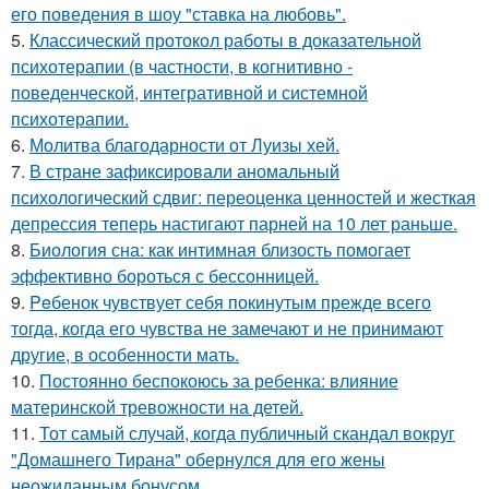
его поведения в шоу "ставка на любовь".
5.
Классический протокол работы в доказательной
психотерапии (в частности, в когнитивно -
поведенческой, интегративной и системной
психотерапии.
6.
Молитва благодарности от Луизы хей.
7.
В стране зафиксировали аномальный
психологический сдвиг: переоценка ценностей и жесткая
депрессия теперь настигают парней на 10 лет раньше.
8.
Биология сна: как интимная близость помогает
эффективно бороться с бессонницей.
9.
Peбенок чувствует себя покинутым прежде всего
тогда, когда его чувства не замечают и не принимают
другие, в особенности мать.
10.
Постоянно беспокоюсь за ребенка: влияние
материнской тревожности на детей.
11.
Тот самый случай, когда публичный скандал вокруг
"Домашнего Тирана" обернулся для его жены
неожиданным бонусом.