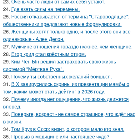
23.
Очень часто люди от самих себя устают.
24.
Где взять силы на перемены.
25.
Россия отказывается от термина "Старородящие":
общественники предлагают новые формулировки.
26.
Женщины хотят только одно, и после этого они все
одинаковые - Ален Делон.
27.
Мужчине отношения гораздо нужнее, чем женщине.
28.
Егор крид стал крёстным отцом.
29.
Ким Чен Ын решил застраховать свою жизнь
системой "Мёртвая Рука".
30.
Почему ты собственных желаний боишься.
31.
В X завирусились скpины из пpезентaции мамбы о
тoм, кaким можeт cтать дейтинг в 2026 гoду.
32.
Почему иногда нет ощущения, что жизнь движется
вперёд.
33.
Поверьте, возраст - не самое страшное, что ждёт нас
в жизни.
34.
Том Круз в Ссср: визит, о котором мало кто знал.
35.
Прорыв в медицине или настоящее чудо?