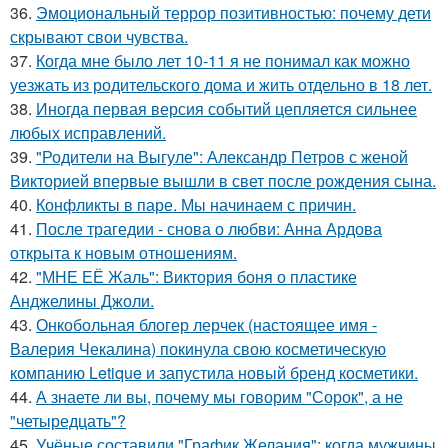
36.
Эмоциональный террор позитивностью: почему дети
скрывают свои чувства.
37.
Когда мне было лет 10-11 я не понимал как можно
уезжать из родительского дома и жить отдельно в 18 лет.
38.
Иногда первая версия событий цепляется сильнее
любых исправлений.
39.
"Родители на Выгуле": Александр Петров с женой
Викторией впервые вышли в свет после рождения сына.
40.
Конфликты в паре. Мы начинаем с причин.
41.
После трагедии - снова о любви: Анна Ардова
открыта к новым отношениям.
42.
"МНЕ ЕЁ Жаль": Виктория боня о пластике
Анджелины Джоли.
43.
Онкобольная блогер лерчек (настоящее имя -
Валерия Чекалина) покинула свою косметическую
компанию Letique и запустила новый бренд косметики.
44.
А знаете ли вы, почему мы говорим "Сорок", а не
"четыредцать"?
45.
Учёные составили "График Желания": когда мужчины