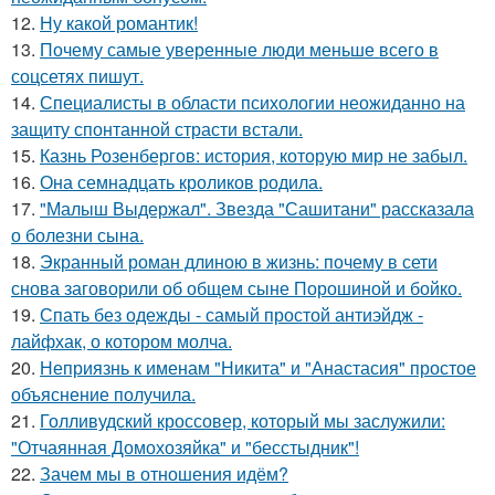
12.
Ну какой романтик!
13.
Почему самые уверенные люди меньше всего в
соцсетях пишут.
14.
Специалисты в области психологии неожиданно на
защиту спонтанной страсти встали.
15.
Казнь Розенбергов: история, которую мир не забыл.
16.
Она семнадцать кроликов родила.
17.
"Малыш Выдержал". Звезда "Сашитани" рассказала
о болезни сына.
18.
Экранный роман длиною в жизнь: почему в сети
снова заговорили об общем сыне Порошиной и бойко.
19.
Спать без одежды - самый простой антиэйдж -
лайфхак, о котором молча.
20.
Неприязнь к именам "Никита" и "Анастасия" простое
объяснение получила.
21.
Голливудский кроссовер, который мы заслужили:
"Отчаянная Домохозяйка" и "бесстыдник"!
22.
Зачем мы в отношения идём?