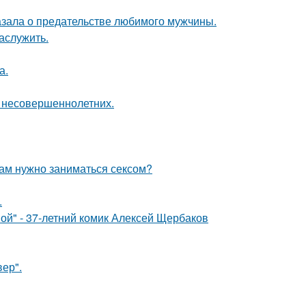
казала о предательстве любимого мужчины.
аслужить.
а.
я несовершеннолетних.
рам нужно заниматься сексом?
.
ой" - 37-летний комик Алексей Щербаков
ер".