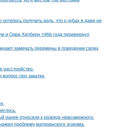
о хотелось получить роль, что о зубах я даже не
лли и Одри Хепберн 1956 года перевернул
чинают замечать перемены в поведении своих
 расстройство.
 вопрос про закатки.
я.
ряглось.
й ранее относили к разряду невозможного.
бнажил проблему материнского эгоизма.