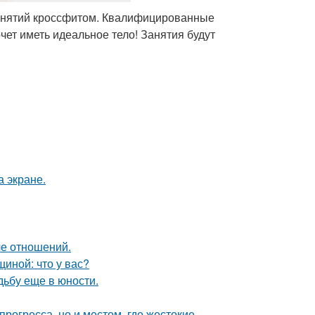
занятий кроссфитом. Квалифицированные
чет иметь идеальное тело! Занятия будут
а экране.
ле отношений.
иной: что у вас?
дьбу еще в юности.
рогресса, но и местом, где жестокие