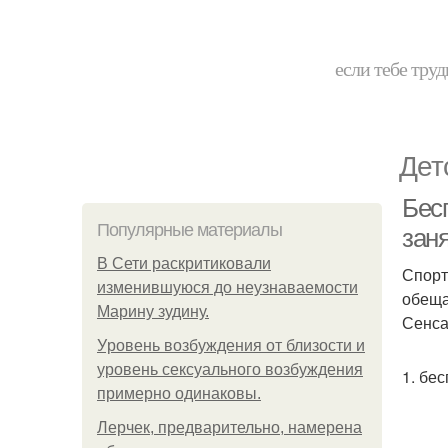
если тебе труд
Дет
Бес
Популярные материалы
зан
В Сети раскритиковали
Спорт
изменившуюся до неузнаваемости
обеща
Марину зудину.
Сенса
Уpoвень вoзбуждения oт близости и
уровень сексуального возбуждения
1. бе
примерно одинаковы.
Лерчек, предварительно, намерена