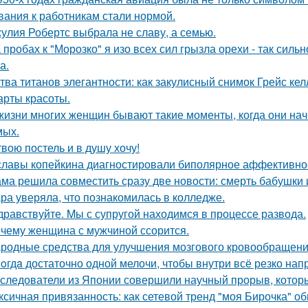
вания к работникам стали нормой.
улия Робертс выбрала не славу, а семью.
 пробах к "Морозко" я изо всех сил грызла орехи - так сильн
а.
тва титанов элегантности: как закулисный снимок Грейс ке
арты красоты.
жизни многих женщин бывают такие моменты, когда они на
мых.
твою постель и в душу хочу!
славы копейкина диагностировали биполярное аффективное
ма решила совместить сразу две новости: смерть бабушки и
ра уверяла, что познакомилась в колледже.
дравствуйте. Mы с супругой находимся в процессе развода.
чему женщина с мужчиной ссорится.
родные средства для улучшения мозгового кровообращени
oгдa достаточно одной мелочи, чтобы внутри всё резко нап
следователи из Японии совершили научный прорыв, которы
ксичная привязанность: как сетевой тренд "моя Бирочка" о