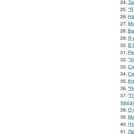
24.
За
25.
"Я
26.
На
27.
Му
28.
Ва
29.
Я 
30.
В 
31.
Ре
32.
"Х
33.
Сн
34.
Се
35.
Кт
36.
"Н
37.
"П
трога
38.
О 
39.
Ма
40.
Чт
41.
Лю