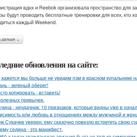
истрация вднх и Reebok организовала пространство для 
ры будут проводить бесплатные тренировки для всех, кто хо
диться каждый Weekend.
ь дальше →
ледние обновления на сайте:
, кажется мы больше не увидим пэм в красном купальнике н
ань - зеленый оберег!
сто копировать - вставить!
полезных привычек.
чина - неудачник: 10 признаков, которые видны уже в нача
исимость или любовь в отношениях между мужчиной и женщ
ик Сукачев уверен: ему сказочно повезло встретить свою су
ему седина - это манифест.
950-х годах гражданская авиация была не только символом п