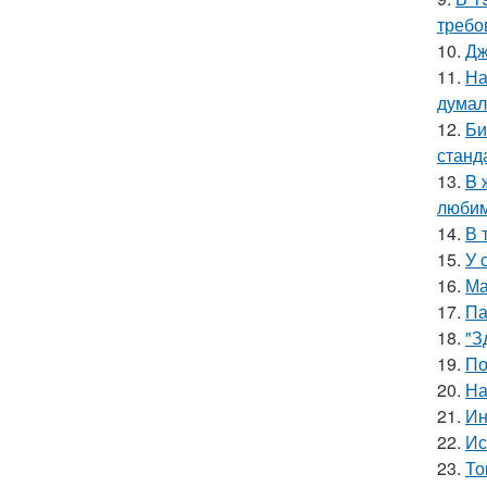
требо
10.
Дж
11.
На
думал
12.
Би
станд
13.
B 
люби
14.
В 
15.
У 
16.
Ма
17.
Па
18.
"З
19.
По
20.
На
21.
Ин
22.
Ис
23.
То