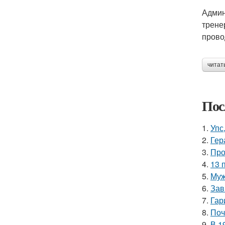
Админ
трене
прово
читат
Пос
1.
Упс
2.
Гер
3.
Про
4.
13 
5.
Муж
6.
Зав
7.
Гар
8.
Поч
9.
В 1