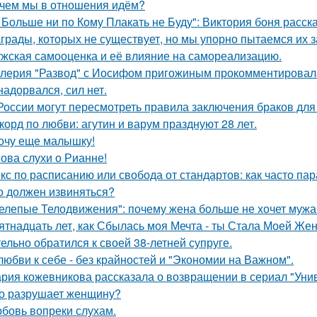
чем мы в отношения идём?
 Больше ни по Кому Плакать не Буду": Виктория боня расс
грады, которых не существует, но мы упорно пытаемся их з
жская самооценка и её влияние на самореализацию.
лерия "Развод" с Иосифом пригожиным прокомментировал
надорвался, сил нет.
России могут пересмотреть правила заключения браков дл
корд по любви: агутин и варум празднуют 28 лет.
очу еще малышку!
ова слухи о Рианне!
кс по расписанию или свобода от стандартов: как часто па
о должен извиняться?
елепые Телодвижения": почему жена больше не хочет мужа
ятнадцать лет, как Сбылась моя Мечта - ты Стала Моей Жен
тельно обратился к своей 38-летней супруге.
любви к себе - без крайностей и "Экономии на Важном".
рия кожевникова рассказала о возвращении в сериал "Унив
о разрушает женщину?
бовь вопреки слухам.