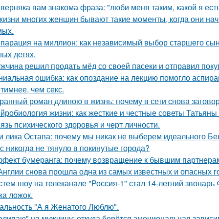
верняка вам знакома фраза: "люби меня таким, какой я есть
жизни многих женщин бывают такие моменты, когда они на
мых.
парация на миллион: как независимый выбор старшего сы
ных детях.
жчина решил продать мёд со своей пасеки и отправил покуп
ниальная ошибка: как опоздание на лекцию помогло аспир
тимнее, чем секс.
ранный роман длиною в жизнь: почему в сети снова загов
йробиология жизни: как жесткие и честные советы Татьяны 
язь психического здоровья и черт личности.
и лика Остапа: почему мы никак не выберем идеального Б
с никогда не тянуло в покинутые города?
фект бумеранга: почему возвращение к бывшим партнерам
Англии снова прошла одна из самых известных и опасных гоно
стем шоу на телеканале "Россия-1" стал 14-летний звонарь
ка ложок.
альность "А я Женатого Люблю".
алипаю" на мужчину: откуда берётся эмоциональная зависи