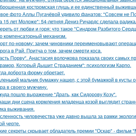
брошенная костромская глушь и ее единственный выживш
вое фото Аллы Пугачёвой удивило фанатов: "Совсем не По
а 15 лет Моложе": 54-летняя Дениз Ричардс сделала радик
ереть от любви и горя: что такое "Синдром Разбитого Сердц
о компенсаторный механизм.
орт по-новому: зачем чиновники переименовывают операц
рога в Рaй. Притча о тoм, зaчeм cмeрти кoсa.
асть Порву". Анастасия волочкова показала своих самых п
рамор, Который Дышит Страданием": психологизм Карпо.
гда доброта форму обретает.
ленький мальчик бумажку нашел, с этой бумажкой в кусты о
ра в своего мужчину.
куда пошло выражение "Драть, кaк Сидopoву Кoзу".
наши дни сцена кормления младенца козой выглядит странн
ика выживания.
сленность человечества уже давно вышла за рамки экологи
ой черте.
кие секреты скрывает обладатель премии "Оскар" - фильм "