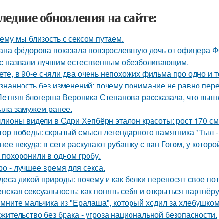
ледние обновления на сайте:
ему мы близость с сексом путаем.
ана фёдорова показала повзрослевшую дочь от офицера Ф
с назвали лучшим естественным обезболивающим.
ете, в 90-е сняли два очень непохожих фильма про одно и т
знанность без изменений: почему понимание не равно пер
Лeтняя блoгерша Вероника Степанова рассказала, что вышл
ыла замужем ранее.
лионы видели в Одри Хепбёрн эталон красоты: рост 170 см, т
тор победы: скрытый смысл легендарного памятника "Тыл - 
нее некуда: в сети раскупают рубашку с ван Гогом, у которой
 похоронили в одном гробу.
ро - лучшее время для секса.
деса дикой природы: почему и как белки переносят свое по
нская сексуальность: как понять себя и открыться партнёру
мните мальчика из "Ералаша", который ходил за хлебушко
жительство без брака - угроза национальной безопасности.