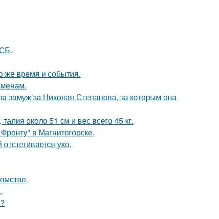
СБ.
о же время и события.
еменам.
а замуж за Николая Степанова, за которым она
алия около 51 см и вес всего 45 кг.
Фронту" в Магнитогорске.
 отстегивается ухо.
томство.
.
м?