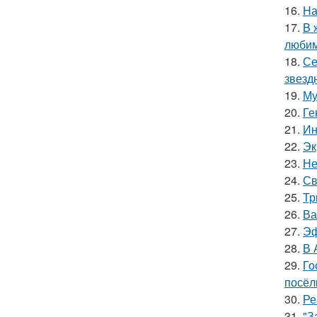
16.
Hа
17.
B 
люби
18.
Се
звезд
19.
Му
20.
Ге
21.
Ин
22.
Эк
23.
Не
24.
Св
25.
Тр
26.
Ва
27.
Эф
28.
В 
29.
Го
посёл
30.
Ре
31.
"З