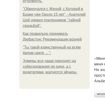
оттолкнуть.
"Обвенчался с Женой, с Которой в
Браке уже Около 15 лет" - Анатолий
Цой удивил поклонников "тайной
свадьбой".
Как правильно принимать
Дюфастон: Рекомендации врачей
"Ты такой единственный на всём
белом свете …":
«Меня
Зумеры все чаще приходят на
меня 
собеседования не одни, а с
Не зн
родителями, жалуются эйчары.
прост
Альбе
читат