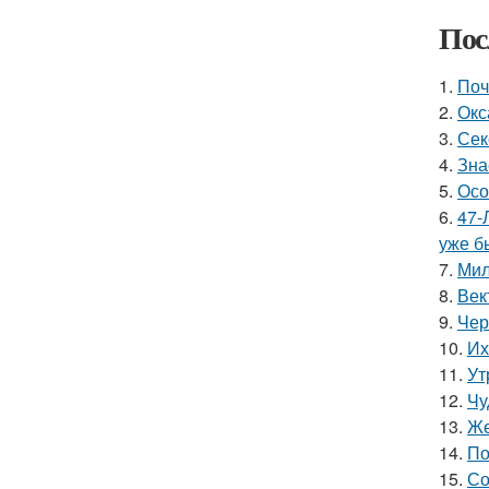
Пос
1.
Поч
2.
Окс
3.
Сек
4.
Зна
5.
Осо
6.
47-
уже б
7.
Мил
8.
Век
9.
Чер
10.
Их
11.
Ут
12.
Чу
13.
Же
14.
По
15.
Со