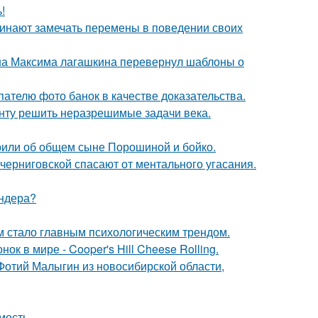
!
чинают замечать перемены в поведении своих
на Максима лагашкина перевернул шаблоны о
ателю фото банок в качестве доказательства.
анту решить неразрешимые задачи века.
орили об общем сыне Порошиной и бойко.
черниговской спасают от ментального угасания.
ендера?
 стало главным психологическим трендом.
к в мире - Cooper's Hill Cheese Rolling.
 Фотий Малыгин из новосибирской области,
мость.