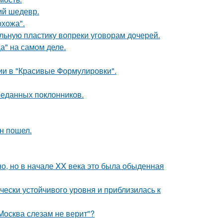
ий шедевр.
хожа".
альную пластику вопреки уговорам дочерей.
а" на самом деле.
ии в "Красивые Формулировки".
реданных поклонников.
н пошел.
о, но в начале XX века это была обыденная
чески устойчивого уровня и приблизилась к
Москва слезам не верит"?