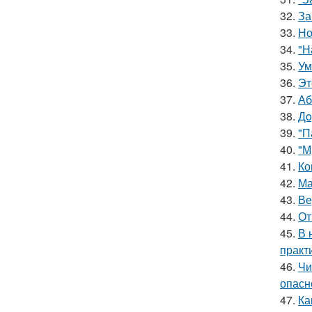
32.
За
33.
Но
34.
"Н
35.
Ум
36.
Эт
37.
Аб
38.
Дo
39.
"П
40.
"М
41.
Ко
42.
Ма
43.
Ве
44.
От
45.
В 
практ
46.
Чи
опасн
47.
Ка