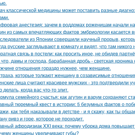
ью.
aч классической медицины может поставить разные диагноз
ами.
фровая анестезия: зачем в роддомах роженицам начали над
ин из самых впечатляющих фактов эмбриологии касается в
следователи из Японии совершили научный прорыв, которы
гда русские заглядывают в комнату и видят, что там никого н
ратная связь в постели: как просить иное, не обидев партнё
 что, дамы и господа, барабанная дробь - светская хроника
жчине отношения гораздо нужнее, чем женщине.
страха, которые толкают женщину в созависимые отношени
нские лица считают красивее мужских - это подтвердили у
о делать, когда вас что-то злит.
рмула семейного счастья: как агутин и варум сохраняют ст
авный тюремный квест в истории: 5 безумных фактов о побе
ажи, как тебя наказывали в детстве - и я скажу, как ты общ
ану ривз и горе, которое не проходит.
авный афродизиак XXI века: почему уборка дома повышает 
чему женщины увеличивают губы?