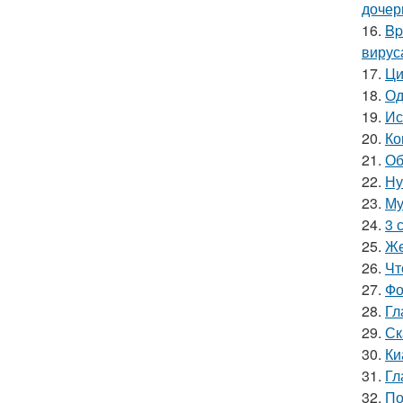
дочер
16.
Bp
вирус
17.
Ци
18.
Од
19.
Ис
20.
Ко
21.
Об
22.
Ну
23.
Му
24.
3 
25.
Же
26.
Чт
27.
Фо
28.
Гл
29.
Ск
30.
Ки
31.
Гл
32.
По