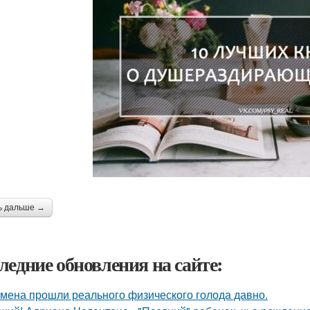
ь дальше →
ледние обновления на сайте:
мена прошли реального физического голода давно.