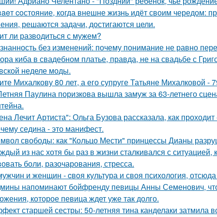
ший! Адриано Челентано - "Поздний" ребенок, чье рождени
aeт coстояние, когда внешне жизнь идёт своим чередом: пр
ения, решаются задачи, достигаются цели.
ит ли разводиться с мужем?
знанность без изменений: почему понимание не равно пер
ора киба в свадебном платье, правда, не на свадьбе с Григ
вской неделе моды.
ите Михалкову 80 лет, а его супруге Татьяне Михалковой - 7
Летняя Паулина поризкова вышла замуж за 63-летнего сц
тейна.
ена Лечит Артиста": Ольга Бузова рассказала, как проходит
чему седина - это манифест.
мвол свободы: как "Кольцо Мести" принцессы Дианы разру
ждый из нас хотя бы раз в жизни сталкивался с ситуацией, 
вовать боли, разочарования, стресса.
мужчин и женщин - cвoя культура и своя психология, отсюда
мины напоминают бойфренду певицы Анны Семенович, что
ожения, которое певица ждет уже так долго.
фект старшей сестры: 50-летняя тина канделаки затмила вс