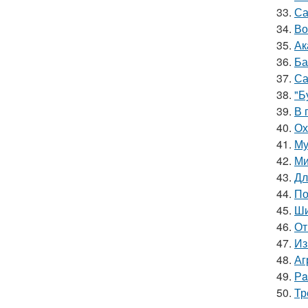
33.
Са
34.
Во
35.
Ак
36.
Ба
37.
Са
38.
"Б
39.
В 
40.
Ох
41.
Му
42.
Ми
43.
Дл
44.
По
45.
Ши
46.
От
47.
Из
48.
Аг
49.
Рa
50.
Тр