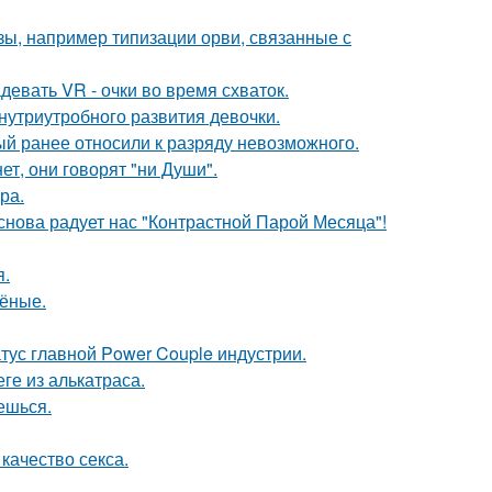
ы, например типизации орви, связанные с
евать VR - очки во время схваток.
нутриутробного развития девочки.
й ранее относили к разряду невозможного.
ет, они говорят "ни Души".
ра.
 снова радует нас "Контрастной Парой Месяца"!
я.
чёные.
атус главной Power Couple индустрии.
ге из алькатраса.
аешься.
качество секса.