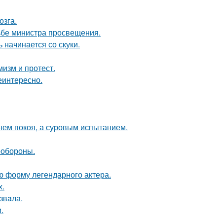
озга.
ьбе министра просвещения.
 начинается со скуки.
мизм и протест.
еинтересно.
нем покоя, а суровым испытанием.
ообороны.
ю форму легендарного актера.
х.
звaла.
.