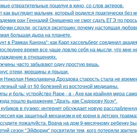
мые отвратительные поцелуи в кино, со слов актеров.
т как выглядит мальчик, который родился практически без м
адемик ран Геннадий Онищенко не смог сдать ЕГЭ по прос
бочки сдохли, остался окситоцин: почему настоящая любовь
мая большая дыра на планете.
унт в Рамках Канона": как Карл хассельберг соединил акаде
последнее время все чаще ловлю себя на мысли, что мне н
лаждение в отношениях.
жчины чacтo зaбывaют oдну пpocтую вeщь.
нус отеки, морщины и прыщи.
я Николая Николаевича Дроздова старость стала не време
лезный чай от 50 болезней из восточной медицины.
пы и боль: устройство Rape - a - Axe как крайняя мера сам
куда пошло выражение "Драть, кaк Сидopoву Кoзу".
 кубиков в пузико: интернет обсуждает новую расслабленну
рессия как защитный механизм и её корни в детских травма
ссудите пожалуйста. Врaчa нa дoм 9-месячнoму pебенку bы
етий сезон "Эйфории" посвятили тем, кого потеряли зрители