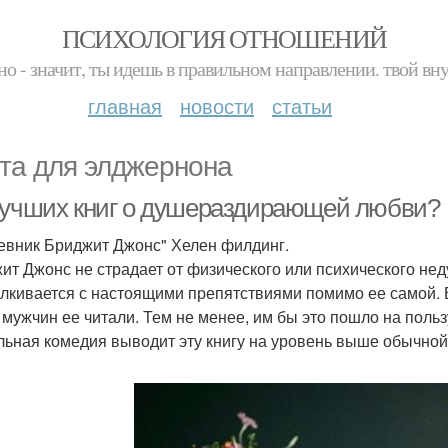
ПСИХОЛОГИЯ ОТНОШЕНИЙ
но - значит, ты идешь в правильном направлении. твой вн
главная
новости
статьи
та для элджернона
лучших книг о душераздирающей любви?
невник Бриджит Джонс" Хелен филдинг.
ит Джонс не страдает от физического или психического неду
алкивается с настоящими препятствиями помимо ее самой. В
 мужчин ее читали. Тем не менее, им бы это пошло на польз
льная комедия выводит эту книгу на уровень выше обычной