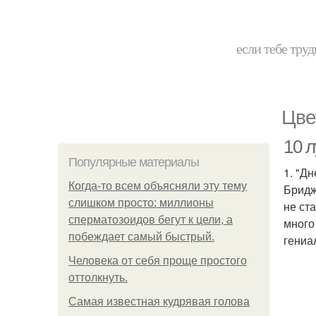
если тебе труд
Цве
10 
Популярные материалы
1. "Д
Когда-то всем объясняли эту тему
Бридж
слишком просто: миллионы
не ст
сперматозоидов бегут к цели, а
много
побеждает самый быстрый.
гениа
Человека от себя проще простого
оттолкнуть.
Самая известная кудрявая голова