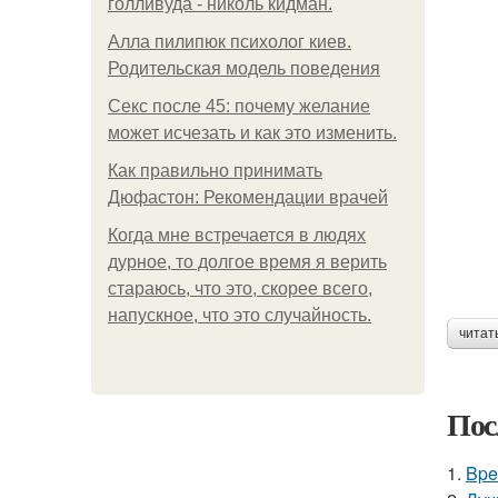
голливуда - николь кидман.
Алла пилипюк психолог киев.
Родительская модель поведения
Секс после 45: почему желание
может исчезать и как это изменить.
Как правильно принимать
Дюфастон: Рекомендации врачей
Когда мне встречается в людях
дурное, то долгое время я верить
стараюсь, что это, скорее всего,
напускное, что это случайность.
читат
Пос
1.
Bpe