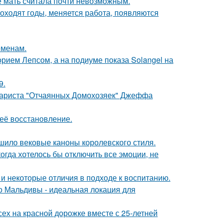
е мать считала почти невозможным.
оходят годы, меняется работа, появляются
еменам.
орием Лепсом, а на подиуме показа Solangel на
9.
енариста "Отчаянных Домохозяек" Джеффа
 её восстановление.
шило вековые каноны королевского стиля.
когда хотелось бы отключить все эмоции, не
 и некоторые отличия в подходе к воспитанию.
 Мальдивы - идеальная локация для
ех на красной дорожке вместе с 25-летней