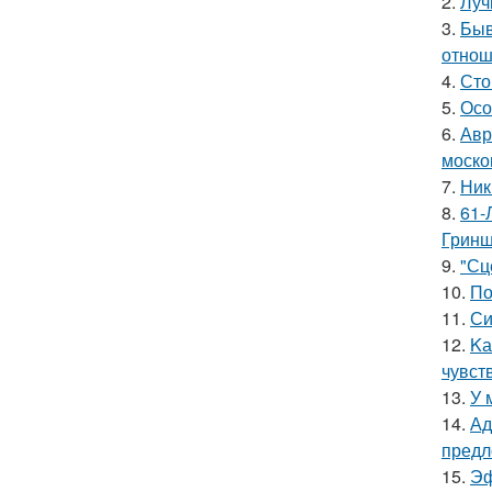
2.
Луч
3.
Быв
отнош
4.
Сто
5.
Осо
6.
Авр
моско
7.
Ник
8.
61-
Гринш
9.
"Сц
10.
По
11.
Си
12.
Kа
чувст
13.
У 
14.
Ад
предл
15.
Эф