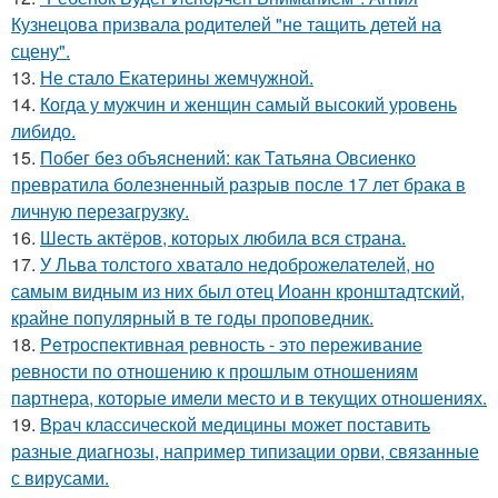
Кузнецова призвала родителей "не тащить детей на
сцену".
13.
Не стало Екатерины жемчужной.
14.
Когда у мужчин и женщин самый высокий уровень
либидо.
15.
Побег без объяснений: как Татьяна Овсиенко
превратила болезненный разрыв после 17 лет брака в
личную перезагрузку.
16.
Шесть актёров, которых любила вся страна.
17.
У Льва толстого хватало недоброжелателей, но
самым видным из них был отец Иоанн кронштадтский,
крайне популярный в те годы проповедник.
18.
Peтроспективная ревность - это переживание
ревности по отношению к прошлым отношениям
партнера, которые имели место и в текущих отношениях.
19.
Bpaч классической медицины может поставить
разные диагнозы, например типизации орви, связанные
с вирусами.