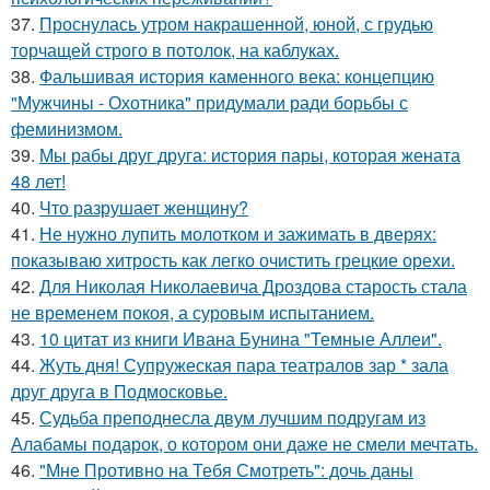
37.
Проснулась утром накрашенной, юной, с грудью
торчащей строго в потолок, на каблуках.
38.
Фальшивая история каменного века: концепцию
"Мужчины - Охотника" придумали ради борьбы с
феминизмом.
39.
Мы рабы друг друга: история пары, которая жената
48 лет!
40.
Что разрушает женщину?
41.
Не нужно лупить молотком и зажимать в дверях:
показываю хитрость как легко очистить грецкие орехи.
42.
Для Николая Николаевича Дроздова старость стала
не временем покоя, а суровым испытанием.
43.
10 цитат из книги Ивана Бунина "Темные Аллеи".
44.
Жуть дня! Супружеская пара театралов зар * зала
друг друга в Подмосковье.
45.
Судьба преподнесла двум лучшим подругам из
Алабамы подарок, о котором они даже не смели мечтать.
46.
"Мне Противно на Тебя Смотреть": дочь даны