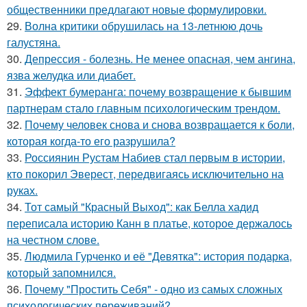
общественники предлагают новые формулировки.
29.
Волна критики обрушилась на 13-летнюю дочь
галустяна.
30.
Депрессия - болезнь. Не менее опасная, чем ангина,
язва желудка или диабет.
31.
Эффект бумеранга: почему возвращение к бывшим
партнерам стало главным психологическим трендом.
32.
Почему человек снова и снова возвращается к боли,
которая когда-то его разрушила?
33.
Россиянин Рустам Набиев стал первым в истории,
кто покорил Эверест, передвигаясь исключительно на
руках.
34.
Тот самый "Красный Выход": как Белла хадид
переписала историю Канн в платье, которое держалось
на честном слове.
35.
Людмила Гурченко и её "Девятка": история подарка,
который запомнился.
36.
Почему "Простить Себя" - одно из самых сложных
психологических переживаний?