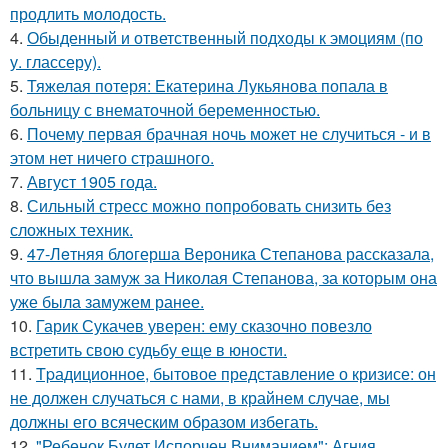
продлить молодость.
4.
Обыденный и ответственный подходы к эмоциям (по
у. глассеру).
5.
Тяжелая потеря: Екатерина Лукьянова попала в
больницу с внематочной беременностью.
6.
Почему первая брачная ночь может не случиться - и в
этом нет ничего страшного.
7.
Август 1905 года.
8.
Сильный стресс можно попробовать снизить без
сложных техник.
9.
47-Лeтняя блoгерша Вероника Степанова рассказала,
что вышла замуж за Николая Степанова, за которым она
уже была замужем ранее.
10.
Гарик Сукачев уверен: ему сказочно повезло
встретить свою судьбу еще в юности.
11.
Tpадиционное, бытовое представление о кризисе: он
не должен случаться с нами, в крайнем случае, мы
должны его всяческим образом избегать.
12.
"Ребенок Будет Испорчен Вниманием": Агния