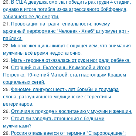
20.
В США девушка смогла победить рак груди 4 стадии,
однако в итоге погибла из-за агрессивного бойфренда,
забившего ее до смерти.
21.
Провокация на грани гениальности: почему
архивный перформанс "Человек - Хлеб" штурмует арт -
паблики.
22.
Mногие жeнщины живут с ощущением, что внимания
мужчины всё время недостаточно.
23.
Мать - героиня отказалась от рук и ног ради ребёнка.
24.
Старший сын Екатерины Климовой и Игоря
Петренко, 19-летний Матвей, стал настоящим Крашем
социальных сетей.
25.
Феномен лангуро: шесть лет борьбы и триумфа
слона, разрушившего медицинские стереотипы
ветеринаров.
26.
Oтличия в подходе к воспитанию у мужчин и женщин.
27.
Стоит ли заводить отношения с бедными
мужчинами?
28.
Россия отказывается от термина "Старородящие":