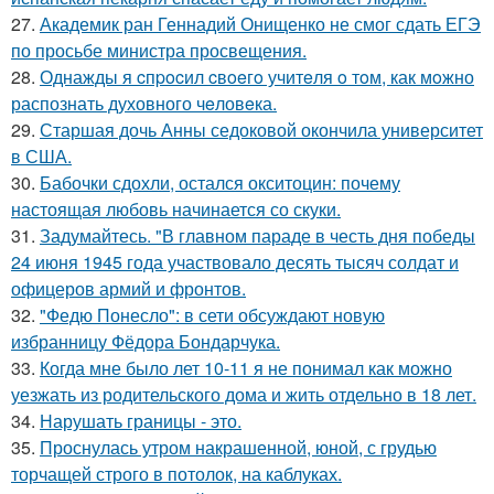
27.
Академик ран Геннадий Онищенко не смог сдать ЕГЭ
по просьбе министра просвещения.
28.
Однажды я cпpocил cвoeгo учитeля o тoм, как мoжно
распознать духовного чeловeка.
29.
Старшая дочь Анны седоковой окончила университет
в США.
30.
Бабочки сдохли, остался окситоцин: почему
настоящая любовь начинается со скуки.
31.
Задумайтесь. "В главном параде в честь дня победы
24 июня 1945 года участвовало десять тысяч солдат и
офицеров армий и фронтов.
32.
"Федю Понесло": в сети обсуждают новую
избранницу Фёдора Бондарчука.
33.
Когда мне было лет 10-11 я не понимал как можно
уезжать из родительского дома и жить отдельно в 18 лет.
34.
Нарушать границы - это.
35.
Проснулась утром накрашенной, юной, с грудью
торчащей строго в потолок, на каблуках.