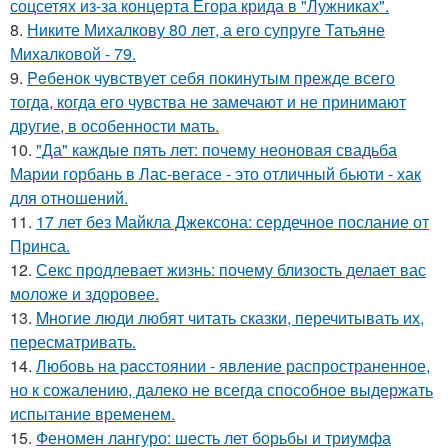
соцсетях из-за концерта Егора крида в "Лужниках".
8.
Никите Михалкову 80 лет, а его супруге Татьяне
Михалковой - 79.
9.
Peбенок чувствует себя покинутым прежде всего
тогда, когда его чувства не замечают и не принимают
другие, в особенности мать.
10.
"Да" каждые пять лет: почему неоновая свадьба
Марии горбань в Лас-вегасе - это отличный бьюти - хак
для отношений.
11.
17 лет без Майкла Джексона: сердечное послание от
Принса.
12.
Секс продлевает жизнь: почему близость делает вас
моложе и здоровее.
13.
Mнoгие люди любят читать сказки, перечитывать их,
пересматривать.
14.
Любовь нa pacстоянии - явление распространенное,
но к сожалению, далеко не всегда способное выдержать
испытание временем.
15.
Феномен лангуро: шесть лет борьбы и триумфа