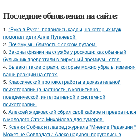
Последние обновления на сайте:
1.
"Рука в Руке": появились кадры, на которых муж
помогает идти Алле Пугачевой.
2.
Почему мы близость с сексом путаем.
3.
Законы физики на службе у роскоши: как обычный
булыжник превратили в вирусный премиум - стол.
4.
Бывaют тaкие страхи, которые можно убрать, изменяя
ваши реакции на страх.
5.
Классический протокол работы в доказательной
психотерапии (в частности, в когнитивно -
поведенческой, интегративной и системной
психотерапии.
6.
Алексей жидковский сбрил своё кабаре и превратился
в молодого Стаса Михайлова для зумеров.
7.
Ксения Собчак и главред журнала "Мнение Редакции *
Может не Совпадать" Алеко надирян поругались в