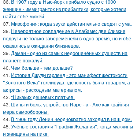
36.
В 1907 году в Нью-йорк прибыло судно с 1000
женщин - иммигранток из прибалтики, которые хотели
найти себе мужей.
37.
Мизофония: когда звуки действительно сводят с ума.
38.
Невероятное совпадение в Алабаме: две близкие
подруги не только забеременели в одно время, но и обе
оказались в ожидании близнецов.
39.
Даман - одно из самых недооценённых существ на
планете пожалуй.
40.
Чем больше - тем дольше?
41.
История Джуди гарленд - это манифест жестокости
"Золотого Века" голливуда, где юность была товаром, а
актрисы - расходным материалом.
42.
"Никаких дешевых платьев.
43.
Шипы и боль: устройство Rape - a - Axe как крайняя
мера самообороны.
44.
В 1906 году Ленин неоднократно заходил в наш дом.
45.
Учёные составили "График Желания": когда мужчины
и женщины на пике.