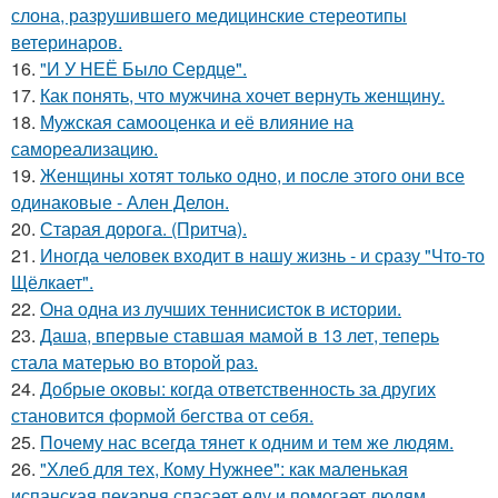
слона, разрушившего медицинские стереотипы
ветеринаров.
16.
"И У НЕЁ Было Сердце".
17.
Как понять, что мужчина хочет вернуть женщину.
18.
Мужская самооценка и её влияние на
самореализацию.
19.
Женщины хотят только одно, и после этого они все
одинаковые - Ален Делон.
20.
Старая дорога. (Притча).
21.
Иногда человек входит в нашу жизнь - и сразу "Что-то
Щёлкает".
22.
Она одна из лучших теннисисток в истории.
23.
Даша, впервые ставшая мамой в 13 лет, теперь
стала матерью во второй раз.
24.
Добрые оковы: когда ответственность за других
становится формой бегства от себя.
25.
Почему нас всегда тянет к одним и тем же людям.
26.
"Хлеб для тех, Кому Нужнее": как маленькая
испанская пекарня спасает еду и помогает людям.