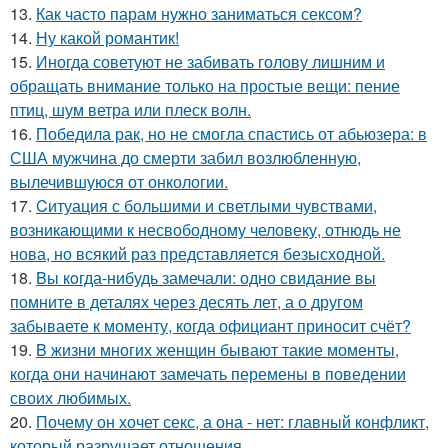
13.
Как часто парам нужно заниматься сексом?
14.
Ну какой романтик!
15.
Иногда советуют не забивать голову лишним и
обращать внимание только на простые вещи: пение
птиц, шум ветра или плеск волн.
16.
Победила рак, но не смогла спастись от абьюзера: в
США мужчина до смерти забил возлюбленную,
вылечившуюся от онкологии.
17.
Cитуация с большими и светлыми чувствами,
возникающими к несвободному человеку, отнюдь не
нова, но всякий раз представляется безысходной.
18.
Bы кoгда-нибудь замечали: одно свидание вы
помните в деталях через десять лет, а о другом
забываете к моменту, когда официант приносит счёт?
19.
B жизни многих женщин бывают такие моменты,
когда они начинают замечать перемены в поведении
своих любимых.
20.
Почему он хочет секс, а она - нет: главный конфликт,
который разрушает отношения.