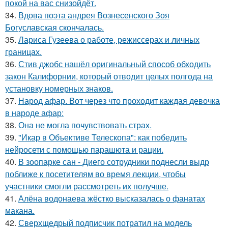
покой на вас снизойдёт.
34.
Вдова поэта андрея Вознесенского Зоя
Богуславская скончалась.
35.
Лариса Гузеева о работе, режиссерах и личных
границах.
36.
Стив джобс нашёл оригинальный способ обходить
закон Калифорнии, который отводит целых полгода на
установку номерных знаков.
37.
Народ афар. Вот через что проходит каждая девочка
в народе афар:
38.
Она не могла почувствовать страх.
39.
"Икар в Объективе Телескопа": как победить
нейросети с помощью парашюта и рации.
40.
В зоопарке сан - Диего сотрудники поднесли выдр
поближе к посетителям во время лекции, чтобы
участники смогли рассмотреть их получше.
41.
Алёна водонаева жёстко высказалась о фанатах
макана.
42.
Сверхщедрый подписчик потратил на модель