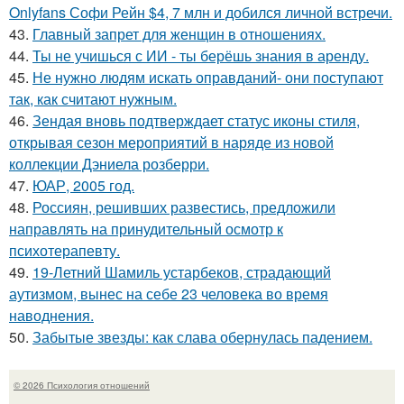
Onlyfans Софи Рейн $4, 7 млн и добился личной встречи.
43.
Главный запрет для женщин в отношениях.
44.
Ты не учишься с ИИ - ты берёшь знания в аренду.
45.
Не нужно людям искать оправданий- они поступают
так, как считают нужным.
46.
Зендая вновь подтверждает статус иконы стиля,
открывая сезон мероприятий в наряде из новой
коллекции Дэниела розберри.
47.
ЮАР, 2005 год.
48.
Россиян, решивших развестись, предложили
направлять на принудительный осмотр к
психотерапевту.
49.
19-Летний Шамиль устарбеков, страдающий
аутизмом, вынес на себе 23 человека во время
наводнения.
50.
Забытые звезды: как слава обернулась падением.
© 2026 Психология отношений