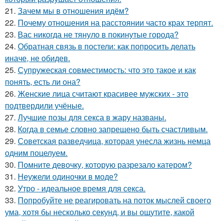
21.
Зачем мы в отношения идём?
22.
Почему отношения на расстоянии часто крах терпят.
23.
Вас никогда не тянуло в покинутые города?
24.
Обратная связь в постели: как попросить делать
иначе, не обидев.
25.
Супружеская совместимость: что это такое и как
понять, есть ли она?
26.
Женские лица считают красивее мужских - это
подтвердили учёные.
27.
Лучшие позы для секса в жару названы.
28.
Когда в семье словно запрещено быть счастливым.
29.
Советская разведчица, которая унесла жизнь немца
одним поцелуем.
30.
Помните девочку, которую разрезало катером?
31.
Неужели одиночки в моде?
32.
Утро - идеальное время для секса.
33.
Попробуйте не реагировать на поток мыслей своего
ума, хотя бы несколько секунд, и вы ощутите, какой