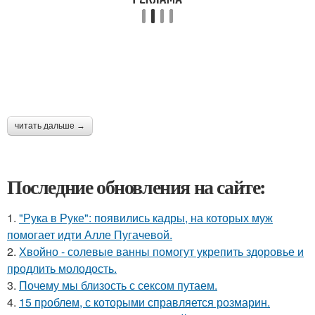
читать дальше →
Последние обновления на сайте:
1.
"Рука в Руке": появились кадры, на которых муж
помогает идти Алле Пугачевой.
2.
Хвойно - солевые ванны помогут укрепить здоровье и
продлить молодость.
3.
Почему мы близость с сексом путаем.
4.
15 проблем, с которыми справляется розмарин.