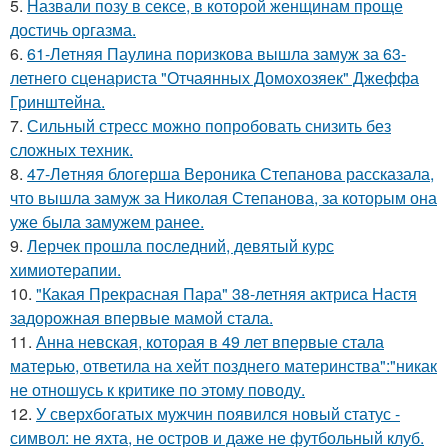
5.
Назвали позу в сексе, в которой женщинам проще
достичь оргазма.
6.
61-Летняя Паулина поризкова вышла замуж за 63-
летнего сценариста "Отчаянных Домохозяек" Джеффа
Гринштейна.
7.
Сильный стресс можно попробовать снизить без
сложных техник.
8.
47-Лeтняя блoгерша Вероника Степанова рассказала,
что вышла замуж за Николая Степанова, за которым она
уже была замужем ранее.
9.
Лерчек прошла последний, девятый курс
химиотерапии.
10.
"Какая Прекрасная Пара" 38-летняя актриса Настя
задорожная впервые мамой стала.
11.
Анна невская, которая в 49 лет впервые стала
матерью, ответила на хейт позднего материнства":"никак
не отношусь к критике по этому поводу.
12.
У сверхбогатых мужчин появился новый статус -
символ: не яхта, не остров и даже не футбольный клуб.