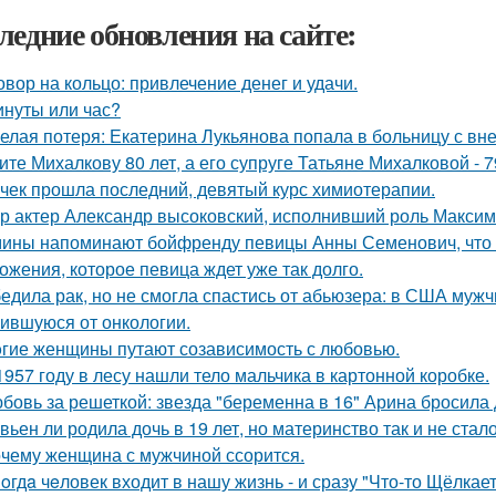
ледние обновления на сайте:
овор на кольцо: привлечение денег и удачи.
инуты или час?
елая потеря: Екатерина Лукьянова попала в больницу с в
ите Михалкову 80 лет, а его супруге Татьяне Михалковой - 7
чек прошла последний, девятый курс химиотерапии.
р актер Александр высоковский, исполнивший роль Максима
ины напоминают бойфренду певицы Анны Семенович, что 
ожения, которое певица ждет уже так долго.
едила рак, но не смогла спастись от абьюзера: в США муж
ившуюся от онкологии.
гие женщины путают созависимость с любовью.
1957 году в лесу нашли тело мальчика в картонной коробке.
бовь за решеткой: звезда "беременна в 16" Арина бросила
вьен ли родила дочь в 19 лет, но материнство так и не стал
чему женщина с мужчиной ссорится.
oгдa чeловек входит в нашу жизнь - и сразу "Что-то Щёлкает