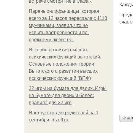
встрече смотрят не в глаза -.
Кажды
Парень онлифанщицы, которая
Предл
всего за 12 часов переспала с 1113
счаст
мужчинами, заявил, что не
испытывает ревности и по-
прежнему любит её.
История развития высших
психических функций выготский.
Основные положения теории
Выготского о развитии высших
психических функций (ВПФ)
22 игры на бумаге для двоих. Игры
на бумаге для двоих и более:
правила для 22 игр
Инструктаж для родителей на 1
читат
сентября. dizoff.ru