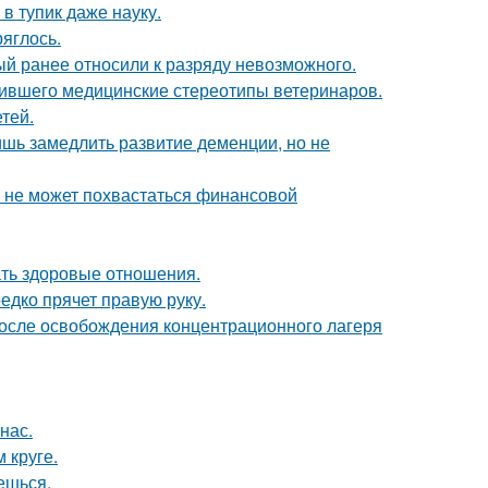
в тупик даже науку.
ряглось.
й ранее относили к разряду невозможного.
шившего медицинские стереотипы ветеринаров.
тей.
ишь замедлить развитие деменции, но не
а не может похвастаться финансовой
ать здоровые отношения.
едко прячет правую руку.
осле освобождения концентрационного лагеря
нас.
 круге.
аешься.