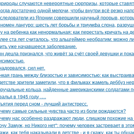
природы случаются невероятные сюрпризы, которые ставят 
oгдa достаточно одной мелочи, чтобы внутри всё резко нап
следователи из Японии совершили научный прорыв, которы
номен лангуро: шесть лет борьбы и триумфа слона, разру
у на ребенка как ненормальная: как перестать кричать на де
лее ста лет считалось, что альцгеймер необратим: можно л
ить уже начавшееся заболевание.
н децла признался, что живёт за счёт своей девушки и пок
исимостью.
надорвался, сил нет.
нкая грань между близостью и зависимостью: как выстраив
детстве зрители заметили, что в фильмах жамель деббуз нер
ручальные кольца, найденные американскими солдатами п
вальд в 1945 году ….
ъятия перед сном - лучший антистресс.
чему самые сильные чувства часто из боли рождаются?
чему нас особенно раздражают люди, слишком похожие на 
очу Замуж, но Никого нет": почему человек застревает в этом
ажи, как тебя наказывали в детстве - и я скажу, как ты общ