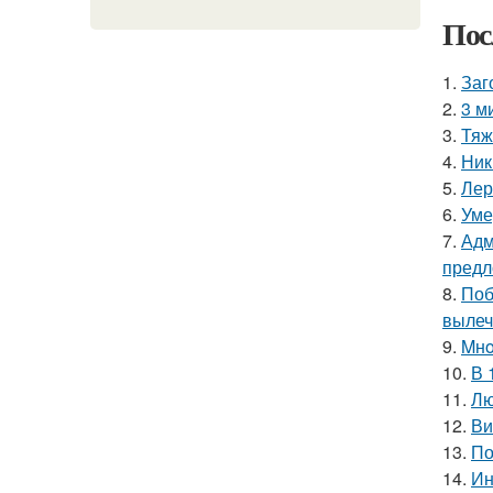
Пос
1.
Заг
2.
3 м
3.
Тяж
4.
Ник
5.
Лер
6.
Уме
7.
Адм
предл
8.
Поб
вылеч
9.
Mнo
10.
В 
11.
Лю
12.
Ви
13.
По
14.
Ин