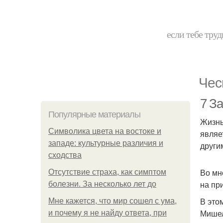
если тебе труд
Чес
7 За
Популярные материалы
Жизнь
Символика цвета на востоке и
являе
западе: культурные различия и
други
сходства
Во мн
Отсутствие страха, как симптом
на пр
болезни. За несколько лет до
В это
Мне кажется, что мир сошел с ума,
Мишел
и почему я не найду ответа, при