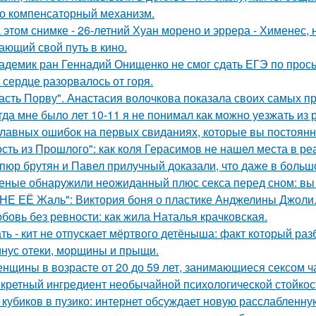
о компенсаторный механизм.
 этом снимке - 26-летний Хуан морено и эррера - Хименес, 
ающий свой путь в кино.
адемик ран Геннадий Онищенко не смог сдать ЕГЭ по прос
 сердце разорвалось от горя.
асть Порву". Анастасия волочкова показала своих самых п
гда мне было лет 10-11 я не понимал как можно уезжать из р
главных ошибок на первых свиданиях, которые вы постоян
ость из Прошлого": как коля Герасимов не нашел места в ре
пюр брутян и Павел прилучный доказали, что даже в больш
еные обнаружили неожиданный плюс секса перед сном: вы 
НЕ ЕЁ Жаль": Виктория боня о пластике Анджелины Джоли
бовь без ревности: как жила Наталья крачковская.
ть - кит не отпускает мёртвого детёныша: факт который раз
нус отеки, морщины и прыщи.
нщины в возрасте от 20 до 59 лет, занимающиеся сексом ч
кретный ингредиент необычайной психологической стойкос
 кубиков в пузико: интернет обсуждает новую расслабленну