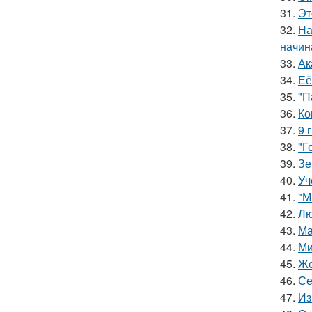
31.
Эт
32.
На
начин
33.
Ак
34.
Её
35.
"П
36.
Ко
37.
9 
38.
"Г
39.
Зе
40.
Уч
41.
"М
42.
Лю
43.
Ма
44.
Ми
45.
Же
46.
Се
47.
Из