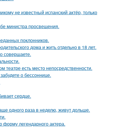
никому не известный испанский актёр, только
ьбе министра просвещения.
реданных поклонников.
одительского дома и жить отдельно в 18 лет.
но совершаете.
альности.
ом театре есть место непосредственности.
забудете о бессоннице.
.
бивает сердце.
аще одного раза в неделю, живут дольше.
ти.
ю форму легендарного актера.