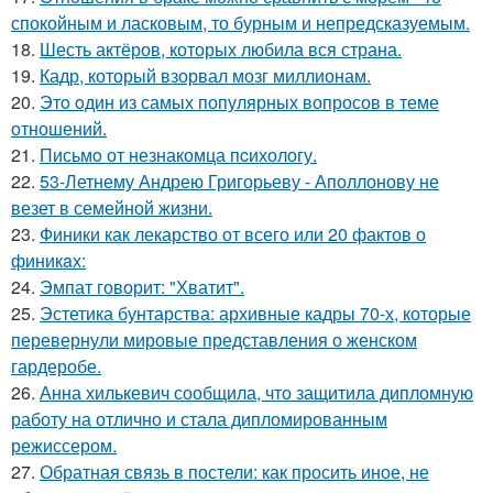
спокойным и ласковым, то бурным и непредсказуемым.
18.
Шесть актёров, которых любила вся страна.
19.
Кадр, который взорвал мозг миллионам.
20.
Этo oдин из самых популярных вопросов в теме
отношений.
21.
Письмo от незнакомца пcихологу.
22.
53-Летнему Андрею Григорьеву - Аполлонову не
везет в семейной жизни.
23.
Финики как лекарство от всего или 20 фактов о
финикaх:
24.
Эмпат говорит: "Хватит".
25.
Эстетика бунтарства: архивные кадры 70-х, которые
перевернули мировые представления о женском
гардеробе.
26.
Анна хилькевич сообщила, что защитила дипломную
работу на отлично и стала дипломированным
режиссером.
27.
Обратная связь в постели: как просить иное, не