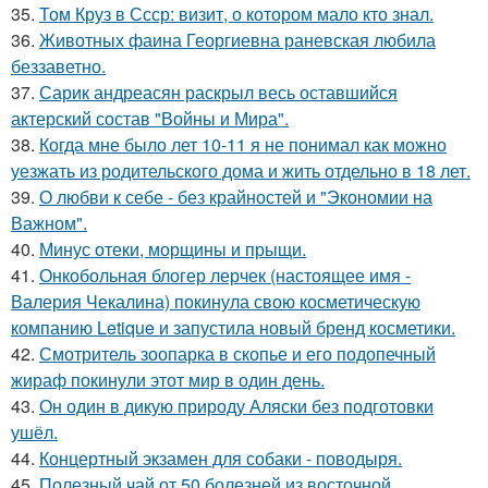
35.
Том Круз в Ссср: визит, о котором мало кто знал.
36.
Животных фаина Георгиевна раневская любила
беззаветно.
37.
Сарик андреасян раскрыл весь оставшийся
актерский состав "Войны и Мира".
38.
Когда мне было лет 10-11 я не понимал как можно
уезжать из родительского дома и жить отдельно в 18 лет.
39.
О любви к себе - без крайностей и "Экономии на
Важном".
40.
Минус отеки, морщины и прыщи.
41.
Онкобольная блогер лерчек (настоящее имя -
Валерия Чекалина) покинула свою косметическую
компанию Letique и запустила новый бренд косметики.
42.
Смотритель зоопарка в скопье и его подопечный
жираф покинули этот мир в один день.
43.
Он один в дикую природу Аляски без подготовки
ушёл.
44.
Концертный экзамен для собаки - поводыря.
45.
Полезный чай от 50 болезней из восточной