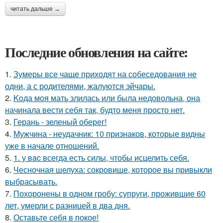
читать дальше →
Последние обновления на сайте:
1.
Зумеры все чаще приходят на собеседования не
одни, а с родителями, жалуются эйчары.
2.
Koда моя мать злилась или была недовольна, она
начинала вести себя так, будто меня просто нет.
3.
Герань - зеленый оберег!
4.
Мужчина - неудачник: 10 признаков, которые видны
уже в начале отношений.
5.
1. у вac всегда есть силы, чтобы исцелить себя.
6.
Чесночная шелуха: сокровище, которое вы привыкли
выбрасывать.
7.
Похоронены в одном гробу: супруги, прожившие 60
лет, умерли с разницей в два дня.
8.
Оставьте себя в покое!