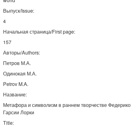
world
Выпуск/Issue:
4
Начальная страница/First page:
157
Авторы/Authors:
Петров М.А.
Одинокая М.А.
Petrov M.A.
Название:
Метафора и символизм в раннем творчестве Федерико
Гарсии Лорки
Title: