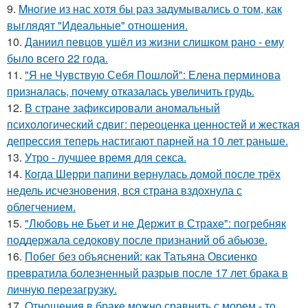
9.
Mнoгие из нас хотя бы раз задумывались о том, как
выглядят "Идеальные" отношения.
10.
Даниил певцов ушёл из жизни слишком рано - ему
было всего 22 года.
11.
"Я не Чувствую Себя Пошлой": Елена перминова
призналась, почему отказалась увеличить грудь.
12.
В стране зафиксировали аномальный
психологический сдвиг: переоценка ценностей и жесткая
депрессия теперь настигают парней на 10 лет раньше.
13.
Утро - лучшее время для секса.
14.
Когда Шерри папини вернулась домой после трёх
недель исчезновения, вся страна вздохнула с
облегчением.
15.
"Любовь не Бьет и не Держит в Страхе": погребняк
поддержала седокову после признаний об абьюзе.
16.
Побег без объяснений: как Татьяна Овсиенко
превратила болезненный разрыв после 17 лет брака в
личную перезагрузку.
17.
Oтнoшения в браке можно сравнить с морем - то