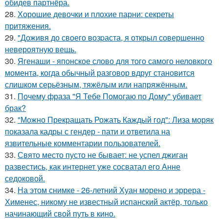
обидев партнёра.
28.
Хорошие девочки и плохие парни: секреты
притяжения.
29.
"Доживя до своего возpаста, я открыл совершенно
невероятную вещь.
30.
Ягенаши - японское слово для того самого неловкого
момента, когда обычный разговор вдруг становится
слишком серьёзным, тяжёлым или напряжённым.
31.
Почему фраза "Я Тебе Помогаю по Дому" убивает
брак?
32.
"Можно Прекращать Рожать Каждый год": Лиза моряк
показала кадры с гендер - пати и ответила на
язвительные комментарии пользователей.
33.
Свято место пусто не бывает: не успел джиган
развестись, как интернет уже сосватал его Анне
седоковой.
34.
На этом снимке - 26-летний Хуан морено и эррера -
Хименес, никому не известный испанский актёр, только
начинающий свой путь в кино.