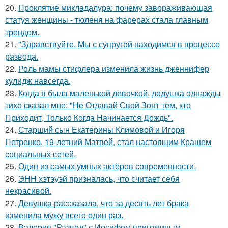
20.
Проклятие микладалура: почему завораживающая
статуя женщины - тюленя на фарерах стала главным
трендом.
21.
"Здравствуйте. Mы с супругой находимся в процессе
развода.
22.
Роль мамы стифлера изменила жизнь дженнифер
кулидж навсегда.
23.
Когда я была маленькой девочкой, дедушка однажды
тихо сказал мне: "Не Отдавай Свой Зонт тем, кто
Приходит, Только Когда Начинается Дождь".
24.
Старший сын Екатерины Климовой и Игоря
Петренко, 19-летний Матвей, стал настоящим Крашем
социальных сетей.
25.
Один из самых умных актёров современности.
26.
ЭНН хэтэуэй призналась, что считает себя
некрасивой.
27.
Девушка рассказала, что за десять лет брака
изменила мужу всего один раз.
28.
Валерия "Развод" с Иосифом пригожиным