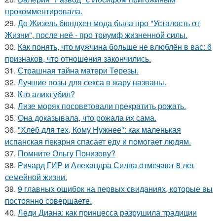
прокомментировала.
29.
До Жизель бюндхен мода была про "Усталость от
Жизни", после неё - про триумф жизненной силы.
30.
Как понять, что мужчина больше не влюблён в вас: 6
признаков, что отношения закончились.
31.
Страшная тайна матери Терезы.
32.
Лучшие позы для секса в жару названы.
33.
Кто алию убил?
34.
Лизе моряк посоветовали прекратить рожать.
35.
Она доказывала, что рожала их сама.
36.
"Хлеб для тех, Кому Нужнее": как маленькая
испанская пекарня спасает еду и помогает людям.
37.
Помните Ольгу Понизову?
38.
Ричард ГИР и Алехандра Силва отмечают 8 лет
семейной жизни.
39.
9 главных ошибок на первых свиданиях, которые вы
постоянно совершаете.
40.
Леди Диана: как принцесса разрушила традиции