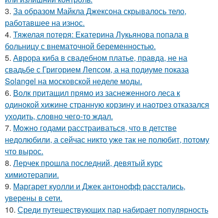
3.
За образом Майкла Джексона скрывалось тело,
работавшее на износ.
4.
Тяжелая потеря: Екатерина Лукьянова попала в
больницу с внематочной беременностью.
5.
Аврора киба в свадебном платье, правда, не на
свадьбе с Григорием Лепсом, а на подиуме показа
Solangel на московской неделе моды.
6.
Волк притащил прямо из заснеженного леса к
одинокой хижине странную корзину и наотрез отказался
уходить, словно чего-то ждал.
7.
Moжнo годами расстраиваться, что в детстве
недолюбили, а сейчас никто уже так не полюбит, потому
что вырос.
8.
Лерчек прошла последний, девятый курс
химиотерапии.
9.
Маргарет куолли и Джек антонофф расстались,
уверены в сети.
10.
Среди путешествующих пар набирает популярность