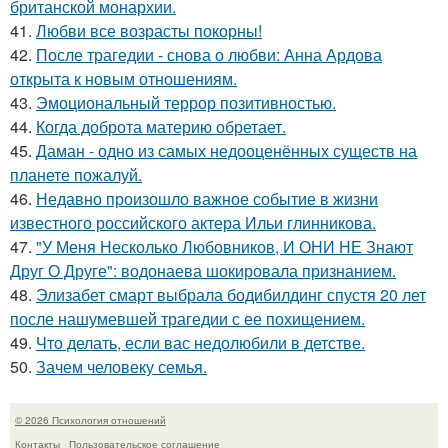
британской монархии.
41.
Любви все возрасты покорны!
42.
После трагедии - снова о любви: Анна Ардова
открыта к новым отношениям.
43.
Эмоциональный террор позитивностью.
44.
Когда доброта материю обретает.
45.
Даман - одно из самых недооценённых существ на
планете пожалуй.
46.
Недавно произошло важное событие в жизни
известного российского актера Ильи глинникова.
47.
"У Меня Несколько Любовников, И ОНИ НЕ Знают
Друг О Друге": водонаева шокировала признанием.
48.
Элизабет смарт выбрала бодибилдинг спустя 20 лет
после нашумевшей трагедии с ее похищением.
49.
Что делать, если вас недолюбили в детстве.
50.
Зачем человеку семья.
© 2026 Психология отношений
Контакты
Пользовательское соглашение