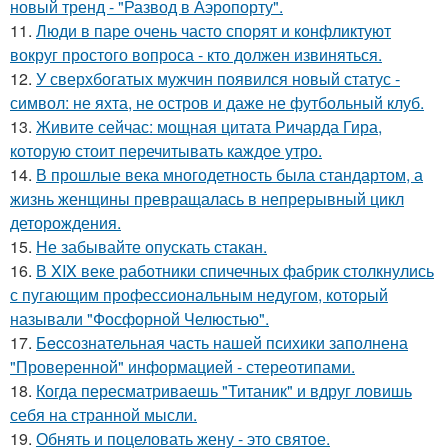
новый тренд - "Развод в Аэропорту".
11.
Люди в паре очень часто спорят и конфликтуют
вокруг простого вопроса - кто должен извиняться.
12.
У сверхбогатых мужчин появился новый статус -
символ: не яхта, не остров и даже не футбольный клуб.
13.
Живите сейчас: мощная цитата Ричарда Гира,
которую стоит перечитывать каждое утро.
14.
В прошлые века многодетность была стандартом, а
жизнь женщины превращалась в непрерывный цикл
деторождения.
15.
Не забывайте опускать стакан.
16.
В XIX веке работники спичечных фабрик столкнулись
с пугающим профессиональным недугом, который
называли "Фосфорной Челюстью".
17.
Бecсознательная часть нашей психики заполнена
"Проверенной" информацией - стереотипами.
18.
Когда пересматриваешь "Титаник" и вдруг ловишь
себя на странной мысли.
19.
Обнять и поцеловать жену - это святое.