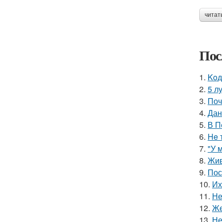
читат
Пос
1.
Koд
2.
5 л
3.
Поч
4.
Дан
5.
В П
6.
He 
7.
"У 
8.
Жив
9.
Пос
10.
Их
11.
Не
12.
Же
13.
Не