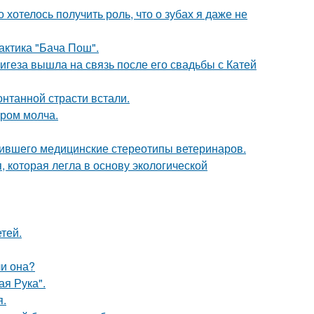
о хотелось получить роль, что о зубах я даже не
актика "Бача Пош".
геза вышла на связь после его свадьбы с Катей
нтанной страсти встали.
ором молча.
шившего медицинские стереотипы ветеринаров.
, которая легла в основу экологической
тей.
ли она?
я Рука".
я.