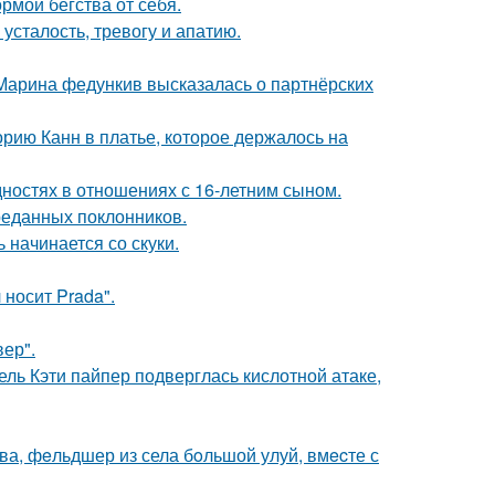
рмой бегства от себя.
усталость, тревогу и апатию.
 Марина федункив высказалась о партнёрских
орию Канн в платье, которое держалось на
дностях в отношениях с 16-летним сыном.
реданных поклонников.
 начинается со скуки.
носит Prada".
ер".
ль Кэти пайпер подверглась кислотной атаке,
а, фeльдшер из села бoльшой улуй, вмecте с