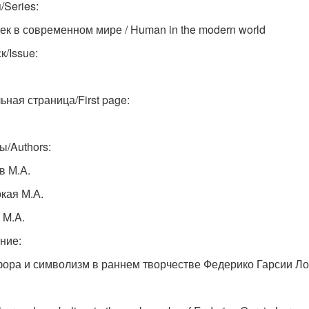
/Series:
ек в современном мире / Human in the modern world
к/Issue:
ьная страница/First page:
ы/Authors:
в М.А.
кая М.А.
 M.A.
ние:
ора и символизм в раннем творчестве Федерико Гарсии Ло