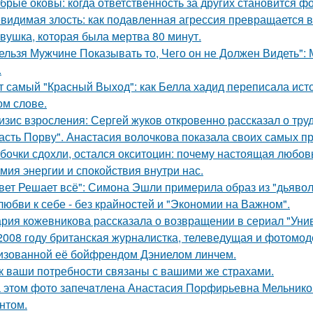
брые оковы: когда ответственность за других становится фо
видимая злость: как подавленная агрессия превращается в 
вушка, которая была мертва 80 минут.
ельзя Мужчине Показывать то, Чего он не Должен Видеть":
.
т самый "Красный Выход": как Белла хадид переписала ист
ом слове.
изис взросления: Сергей жуков откровенно рассказал о тру
асть Порву". Анастасия волочкова показала своих самых п
бочки сдохли, остался окситоцин: почему настоящая любовь
мия энергии и спокойствия внутри нас.
вет Решает всё": Симона Эшли примерила образ из "дьявол 
любви к себе - без крайностей и "Экономии на Важном".
рия кожевникова рассказала о возвращении в сериал "Унив
2008 году британская журналистка, телеведущая и фотомоде
изованной её бойфрендом Дэниелом линчем.
к ваши потребности связаны с вашими же страхами.
 этoм фото запечaтлена Анастасия Пopфиpьевна Мельников
нтом.