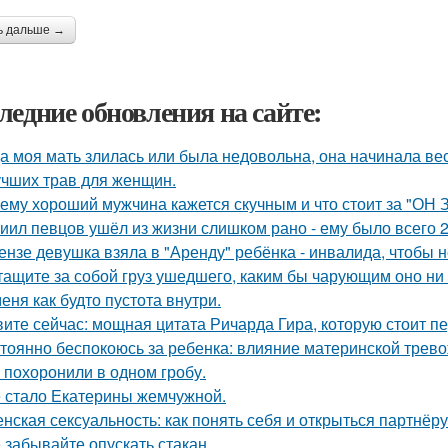
ь дальше →
ледние обновления на сайте:
а моя мать злилась или была недовольна, она начинала вест
учших трав для женщин.
ему хороший мужчина кажется скучным и что стоит за "ОН 
иил певцов ушёл из жизни слишком рано - ему было всего 2
ензе девушка взяла в "Аренду" ребёнка - инвалида, чтобы н
тащите за собой груз ушедшего, каким бы чарующим оно ни 
меня как будто пустота внутри.
ите сейчас: мощная цитата Ричарда Гира, которую стоит пе
тоянно беспокоюсь за ребенка: влияние материнской трево
 похоронили в одном гробу.
 стало Екатерины жемчужной.
нская сексуальность: как понять себя и открыться партнёру
 забывайте опускать стакан.