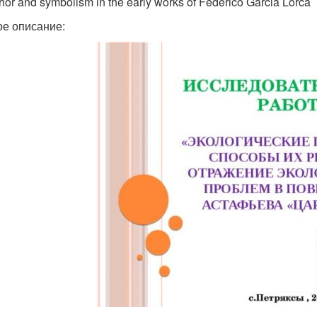
or and symbolism in the early works of Federico Garcia Lorca
ое описание: