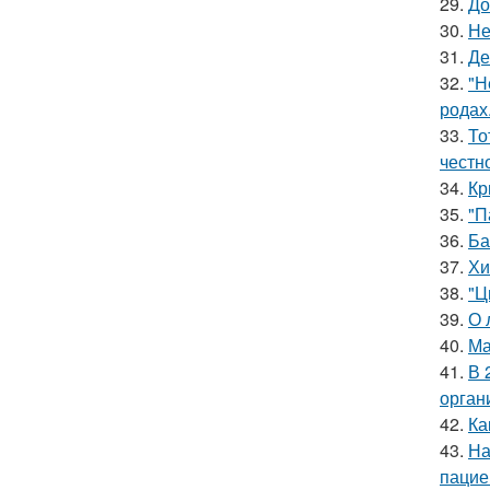
29.
До
30.
Не
31.
Де
32.
"Н
родах
33.
То
честн
34.
Кр
35.
"П
36.
Ба
37.
Хи
38.
"Ц
39.
О 
40.
Ма
41.
В 
орган
42.
Ка
43.
На
пацие