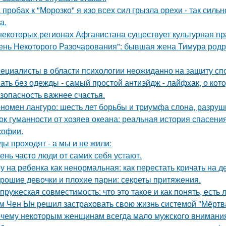
 пробах к "Морозко" я изо всех сил грызла орехи - так сильн
а.
некоторых регионах Афганистана существует культурная пр
ень Некоторого Разочарования": бывшая жена Тимура родри
ециалисты в области психологии неожиданно на защиту спо
ать без одежды - самый простой антиэйдж - лайфхак, о кот
зопасность важнее счастья.
номен лангуро: шесть лет борьбы и триумфа слона, разру
ок гуманности от хозяев океана: реальная история спасения
офии.
ды проходят - а мы и не жили:
ень часто люди от самих себя устают.
у на ребенка как ненормальная: как перестать кричать на де
рошие девочки и плохие парни: секреты притяжения.
пружеская совместимость: что это такое и как понять, есть 
м Чен Ын решил застраховать свою жизнь системой "Мёртва
чему некоторым женщинам всегда мало мужского внимани