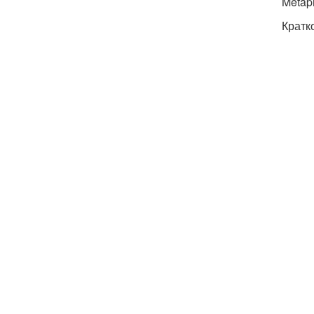
Metaph
Кратк