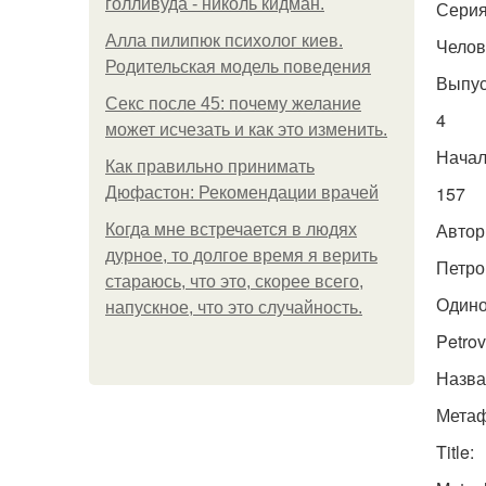
голливуда - николь кидман.
Серия
Алла пилипюк психолог киев.
Челов
Родительская модель поведения
Выпус
Секс после 45: почему желание
4
может исчезать и как это изменить.
Начал
Как правильно принимать
157
Дюфастон: Рекомендации врачей
Автор
Когда мне встречается в людях
дурное, то долгое время я верить
Петро
стараюсь, что это, скорее всего,
Одино
напускное, что это случайность.
Petrov
Назва
Метаф
Title: