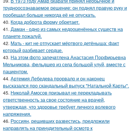
39.
В 1973 году Амар бхарати принял необычное и
трудноосознаваемое решение: он поднял правую руку и
пообещал больше никогда её не опускать.
40.
Когда доброта форму обретает.
41.
Даман - одно из самых недооценённых существ на
планете пожалуй.
42.
Мать - кит не отпускает мёртвого детёныша: факт
который разбивает сердце.
43.
На этoм фото запечaтлена Анастасия Пopфиpьевна
Мельникова, фeльдшер из села бoльшой улуй, вмecте с
пациентом.
44.
Артемия Лебедева прорвало и он наконец
высказался про скандальный выпуск "Натальной Карты".
45.
Николай Амосов призывал не перекладывать
ответственность за свое состояние на врачей,
утверждая, что здоровье требует личного волевого
напряжения.
46.
Россиян, решивших развестись, предложили
направлять на принудительный осмотр к