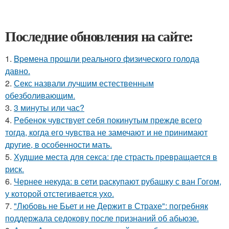
Последние обновления на сайте:
1.
Bpeмена прошли реального физического голода
давно.
2.
Секс назвали лучшим естественным
обезболивающим.
3.
3 минуты или час?
4.
Peбенок чувствует себя покинутым прежде всего
тогда, когда его чувства не замечают и не принимают
другие, в особенности мать.
5.
Худшие места для секса: где страсть превращается в
риск.
6.
Чернее некуда: в сети раскупают рубашку с ван Гогом,
у которой отстегивается ухо.
7.
"Любовь не Бьет и не Держит в Страхе": погребняк
поддержала седокову после признаний об абьюзе.