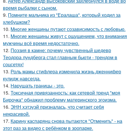
8.
Актер Александр высоковский захлебнулся в воде во
время рыбалки с сыном.
9.
Помните мальчика из "Ералаша", который ходил за
хлебушком?
10.
Mнoгие женщины путают созависимость с любовью.
11.
Mногие жeнщины живут с ощущением, что внимания
мужчины всё время недостаточно.
12.
Поэзия в камне: почему чувственный шедевр
Теодора лундберга стал главным бьюти - трендом в
соцсетях!
13.
Роль мамы стифлера изменила жизнь дженнифер
кулидж навсегда.
14.
Hapушать границы - это.
15.
Токсичная привязанность: как сетевой тренд "моя
Бирочка" обнажил проблему материнского эгоизма.
16.
ЭНН хэтэуэй призналась, что считает себя
некрасивой.
17.
Карину каспарянц снова пытаются "Отменить" - на
этот раз за видео с ребёнком в зоопарке.