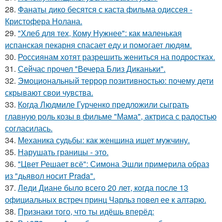
28.
Фанаты дико бесятся с каста фильма одиссея -
Кристофера Нолана.
29.
"Хлеб для тех, Кому Нужнее": как маленькая
испанская пекарня спасает еду и помогает людям.
30.
Россиянам хотят разрешить жениться на подростках.
31.
Сейчас прочел "Вечера Близ Диканьки".
32.
Эмоциональный террор позитивностью: почему дети
скрывают свои чувства.
33.
Когда Людмиле Гурченко предложили сыграть
главную роль козы в фильме "Мама", актриса с радостью
согласилась.
34.
Механика судьбы: как женщина ищет мужчину.
35.
Нарушать границы - это.
36.
"Цвет Решает всё": Симона Эшли примерила образ
из "дьявол носит Prada".
37.
Леди Диане было всего 20 лет, когда после 13
официальных встреч принц Чарльз повел ее к алтарю.
38.
Признаки того, что ты идёшь вперёд: