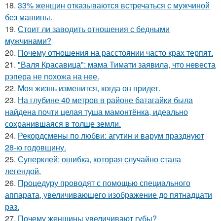
18.
33% женщин отказываются встречаться с мужчиной
без машины.
19.
Стоит ли заводить отношения с бедными
мужчинами?
20.
Почему отношения на расстоянии часто крах терпят.
21.
"Валя Красавица": мама Тимати заявила, что невеста
рэпера не похожа на нее.
22.
Моя жизнь изменится, когда он придет.
23.
На глубине 40 метров в районе батагайки была
найдена почти целая туша мамонтёнка, идеально
сохранившаяся в толще земли.
24.
Рекордсмены по любви: агутин и варум празднуют
28-ю годовщину.
25.
Суперклей: ошибка, которая случайно стала
легендой.
26.
Процедуру проводят с помощью специального
аппарата, увеличивающего изображение до пятнадцати
раз.
27.
Почему женщины увеличивают губы?