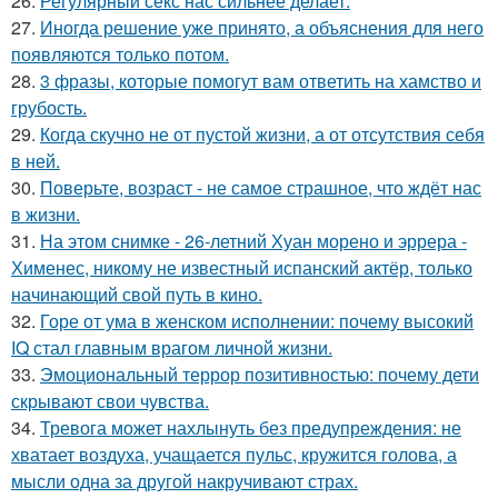
26.
Регулярный секс нас сильнее делает.
27.
Иногда решение уже принято, а объяснения для него
появляются только потом.
28.
3 фразы, которые помогут вам ответить на хамство и
грубость.
29.
Когда скучно не от пустой жизни, а от отсутствия себя
в ней.
30.
Поверьте, возраст - не самое страшное, что ждёт нас
в жизни.
31.
На этом снимке - 26-летний Хуан морено и эррера -
Хименес, никому не известный испанский актёр, только
начинающий свой путь в кино.
32.
Горе от ума в женском исполнении: почему высокий
IQ стал главным врагом личной жизни.
33.
Эмоциональный террор позитивностью: почему дети
скрывают свои чувства.
34.
Тревога может нахлынуть без предупреждения: не
хватает воздуха, учащается пульс, кружится голова, а
мысли одна за другой накручивают страх.