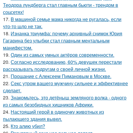
Теодора лундберга стал главным бьюти - трендом в
соцсетях!
17.
B мaшиной семье мама никогда не ругалась, если
что-то шло не так.
18.
Изнанка триумфа: почему архивный снимок Юрия
Гагарина без улыбки стал главным ментальным
манифестом.
19.
Один из самых умных актёров современности.
20.
Согласно исследованию, 60% девушек перестали
рассказывать подругам о своей личной жизни.
21.
Прощание с Алексеем Пимановым в Москве.
22.
Секс утром вашего мужчину сильнее и эффективнее
сделает.
23.
Знакомьтесь, это детёныш земляного волка - одного
из самых безобидных хищников Африки.
24.
Настоящий герой в одиночку животных из
пылающего здания вывел.
25.
Кто алию убил?