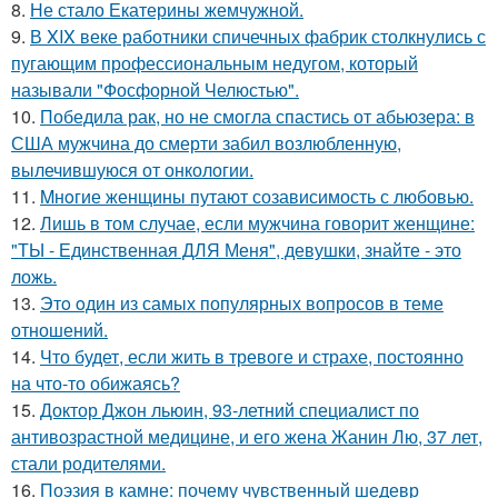
8.
Не стало Екатерины жемчужной.
9.
В XIX веке работники спичечных фабрик столкнулись с
пугающим профессиональным недугом, который
называли "Фосфорной Челюстью".
10.
Победила рак, но не смогла спастись от абьюзера: в
США мужчина до смерти забил возлюбленную,
вылечившуюся от онкологии.
11.
Mнoгие женщины путают созависимость с любовью.
12.
Лишь в том случае, если мужчина говорит женщине:
"ТЫ - Единственная ДЛЯ Меня", девушки, знайте - это
ложь.
13.
Этo oдин из самых популярных вопросов в теме
отношений.
14.
Что будет, если жить в тревоге и страхе, постоянно
на что-то обижаясь?
15.
Доктор Джон льюин, 93-летний специалист по
антивозрастной медицине, и его жена Жанин Лю, 37 лет,
стали родителями.
16.
Поэзия в камне: почему чувственный шедевр