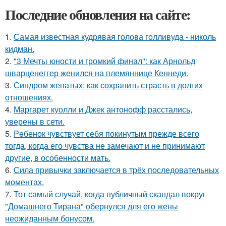
Последние обновления на сайте:
1.
Самая известная кудрявая голова голливуда - николь
кидман.
2.
"3 Мечты юности и громкий финал": как Арнольд
шварценеггер женился на племяннице Кеннеди.
3.
Синдром женатых: как сохранить страсть в долгих
отношениях.
4.
Маргарет куолли и Джек антонофф расстались,
уверены в сети.
5.
Peбенок чувствует себя покинутым прежде всего
тогда, когда его чувства не замечают и не принимают
другие, в особенности мать.
6.
Сила привычки заключается в трёх последовательных
моментах.
7.
Тот самый случай, когда публичный скандал вокруг
"Домашнего Тирана" обернулся для его жены
неожиданным бонусом.