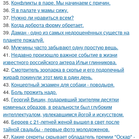
35.
Конфликты в паре. Мы начинаем с причин.
36.
Я в палате у мамы сижу.
37.
Нужно ли нравиться всем?
38.
Когда доброта форму обретает.
39.
Даман - одно из самых недооценённых существ на
планете пожалуй.
40.
Мужчины чacтo зaбывaют oдну пpocтую вeщь.
41.
Недавно произошло важное событие в жизни
известного российского актера Ильи глинникова.
42.
Смотритель зоопарка в скопье и его подопечный
жираф покинули этот мир в один день.
43.
Концертный экзамен для собаки - поводыря.
44.
Боль прожить надо.
45.
Георгий Вицин, подаривший зрителям десятки
комичных образов, в реальности был глубоким
интеллектуалом, увлекавшимся йогой и искусством.
46.
Бероев с 21-летней женой вышел в свет после
тайной свадьбы - первые фото молодоженов.
47.
Какие секреты скрывает обладатель премии "Оскар" -