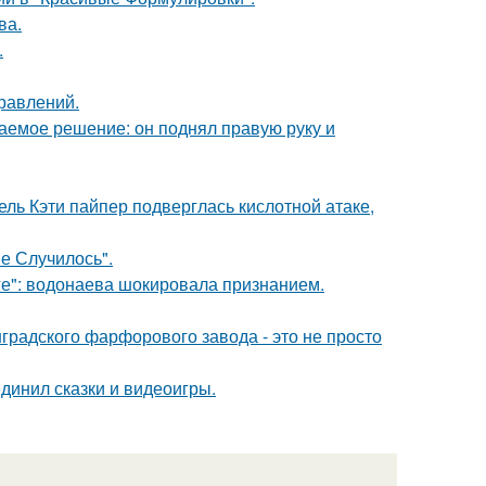
ва.
.
равлений.
аемое решение: он поднял правую руку и
ль Кэти пайпер подверглась кислотной атаке,
не Случилось".
е": водонаева шокировала признанием.
градского фарфорового завода - это не просто
динил сказки и видеоигры.