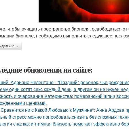
ого, чтобы очищать пространство биополя, освободиться от
мации биополе, необходимо выполнять следующее неслож
ь дальше →
ледние обновления на сайте:
ший! Адриано Челентано - "Поздний" ребенок, чье рождени
ему одни хотят секс каждый день, а другим он не нужен не
ность и очарование материнства: померанский шпиц восхи
ожденными щенками.
 Сравнится ни с Какой Любовью к Мужчине": Анна Ардова пр
ьный стресс можно попробовать снизить без сложных техни
логия сна: как интимная близость помогает эффективно бор