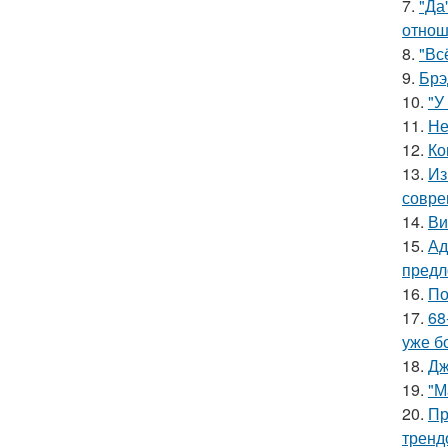
7.
"Да
отнош
8.
"Вс
9.
Брэ
10.
"У
11.
Не
12.
Ко
13.
Из
совре
14.
Ви
15.
Ад
предл
16.
По
17.
68
уже б
18.
Дж
19.
"М
20.
Пр
тренд