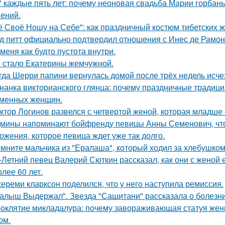
" каждые пять лет: почему неоновая свадьба Марии горбань 
ений.
ё Своё Ношу на Себе": как праздничный костюм тибетских 
д питт официально подтвердил отношения с Инес де Рамон
 меня как будто пустота внутри.
 стало Екатерины жемчужной.
гда Шерри папини вернулась домой после трёх недель исчез
нанка викторианского глянца: почему праздничные традиц
менных женщин.
ктор Логинов развелся с четвертой женой, которая младше е
мины напоминают бойфренду певицы Анны Семенович, что
ожения, которое певица ждет уже так долго.
мните мальчика из "Ералаша", который ходил за хлебушко
-Летний певец Валерий Сюткин рассказал, как они с женой 
олее 60 лет.
ереми кларксон поделился, что у него наступила ремиссия.
алыш Выдержал". Звезда "Сашитани" рассказала о болезни
оклятие микладалура: почему завораживающая статуя жен
ом.