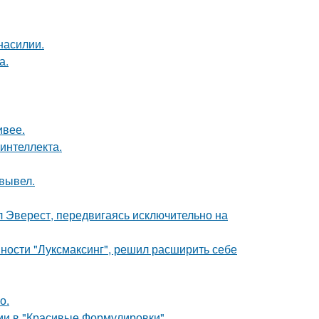
насилии.
а.
ивее.
интеллекта.
вывел.
л Эверест, передвигаясь исключительно на
ности "Луксмаксинг", решил расширить себе
о.
ии в "Красивые Формулировки".