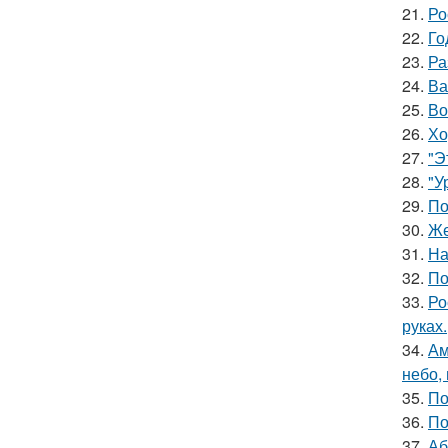
21.
Ро
22.
Го
23.
Ра
24.
Ва
25.
Во
26.
Хо
27.
"Э
28.
"У
29.
По
30.
Же
31.
На
32.
По
33.
Ро
руках.
34.
Ам
небо,
35.
По
36.
По
37.
Аб