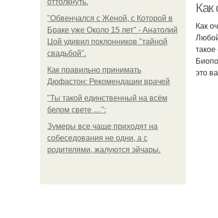
оттолкнуть.
Как 
"Обвенчался с Женой, с Которой в
Как оч
Браке уже Около 15 лет" - Анатолий
Любой
Цой удивил поклонников "тайной
такое
свадьбой".
Биопо
Как правильно принимать
это в
Дюфастон: Рекомендации врачей
"Ты такой единственный на всём
белом свете …":
Зумеры все чаще приходят на
собеседования не одни, а с
родителями, жалуются эйчары.