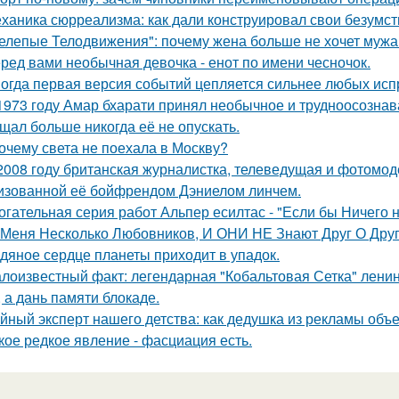
ханика сюрреализма: как дали конструировал свои безумст
елепые Телодвижения": почему жена больше не хочет мужа
ред вами необычная девочка - енот по имени чесночок.
огда первая версия событий цепляется сильнее любых исп
1973 году Амар бхарати принял необычное и трудноосознав
щал больше никогда её не опускать.
очему света не поехала в Москву?
2008 году британская журналистка, телеведущая и фотомоде
изованной её бойфрендом Дэниелом линчем.
огательная серия работ Альпер есилтас - "Если бы Ничего 
 Меня Несколько Любовников, И ОНИ НЕ Знают Друг О Друг
дяное сердце планеты приходит в упадок.
лоизвестный факт: легендарная "Кобальтовая Сетка" ленин
, а дань памяти блокаде.
йный эксперт нашего детства: как дедушка из рекламы объе
кое редкое явление - фасциация есть.