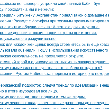
ссийские пенсионеры устроили свой личный бэби - бум.
ды проходят - а мы и не жили:
зрешили бить жену: Афганистан принял закон о домашнем 
лерия "Развод" с Иосифом пригожиным прокомментировал
лна критики обрушилась на 13-летнюю дочь галустяна.
рошие девочки и плохие парни: секреты притяжения.
то ужасающе и разрушительно!
рок для каждой женщины: всегда стремитесь быть ещё крас
льзовали обвинили Нюшу в использовании искусственного 
нская сексуальность не проявляется открыто.
стоящий герой в одиночку животных из пылающего здания 
чему самые сильные чувства часто из боли рождаются?
ссиянин Рустам Набиев стал первым в истории, кто покори
ериканский подросток, следуя тренду по идеализации внеш
 но в итоге изуродовал все лицо.
чему нас всегда тянет к одним и тем же людям.
чему человек откладывает важные разговоры до последнег
орт по-новому: зачем чиновники переименовывают операц