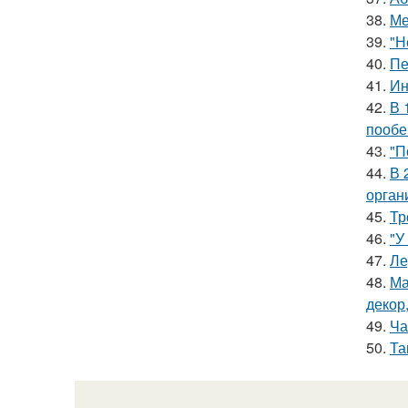
38.
Ме
39.
"Н
40.
Пе
41.
Ин
42.
В 
пообе
43.
"П
44.
В 
орган
45.
Тр
46.
"У
47.
Ле
48.
Ма
декор
49.
Ча
50.
Та