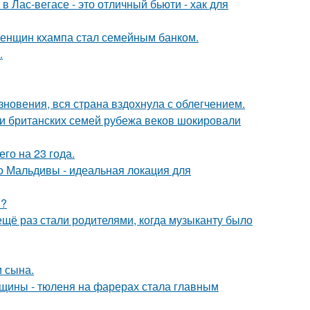
в Лас-вегасе - это отличный бьюти - хак для
женщин кхампа стал семейным банком.
.
новения, вся страна вздохнула с облегчением.
ии британских семей рубежа веков шокировали
го на 23 года.
 Мальдивы - идеальная локация для
м?
ещё раз стали родителями, когда музыканту было
 сына.
щины - тюленя на фарерах стала главным