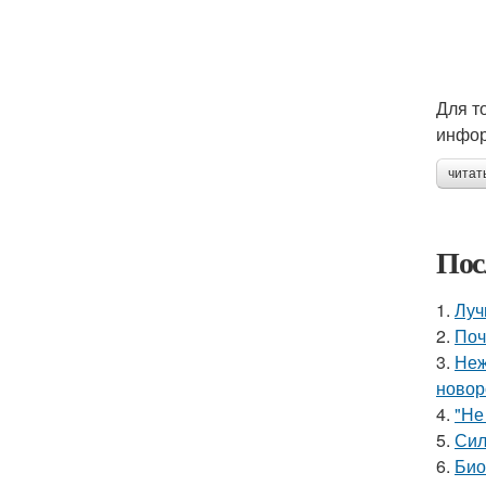
Для т
инфор
читат
Пос
1.
Луч
2.
Поч
3.
Неж
новор
4.
"Не
5.
Сил
6.
Био