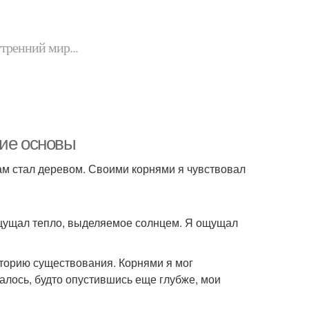
утренний мир...
кие основы
ам стал деревом. Своими корнями я чувствовал
ощущал тепло, выделяемое солнцем. Я ощущал
историю существования. Корнями я мог
алось, будто опустившись еще глубже, мои