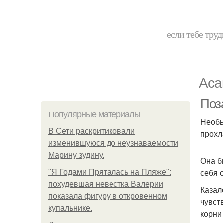
если тебе труд
Аса
Поз
Популярные материалы
Необы
В Сети раскритиковали
прохл
изменившуюся до неузнаваемости
Марину зудину.
Она б
себя 
"Я Годами Пряталась на Пляже":
похудевшая невестка Валерии
Казал
показала фигуру в откровенном
чувст
купальнике.
корни