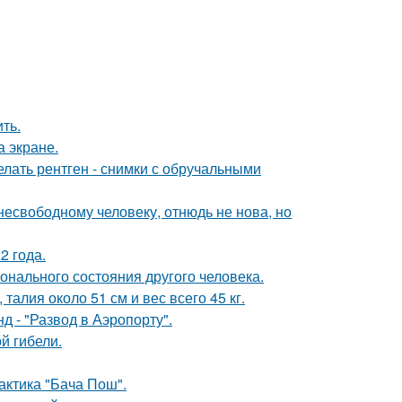
ть.
а экране.
лать рентген - снимки с обручальными
есвободному человеку, отнюдь не нова, но
2 года.
нального состояния другого человека.
алия около 51 см и вес всего 45 кг.
 - "Развод в Аэропорту".
ой гибели.
актика "Бача Пош".