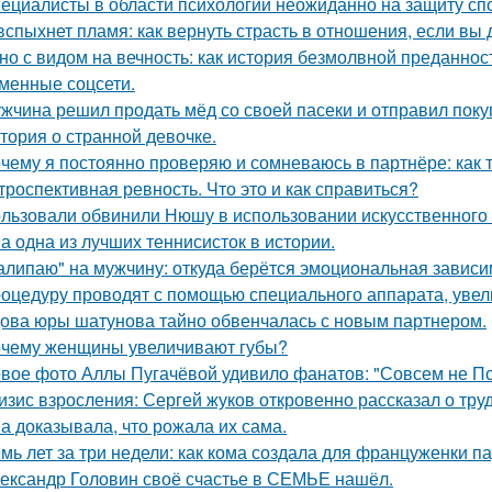
ециалисты в области психологии неожиданно на защиту спо
вспыхнет пламя: как вернуть страсть в отношения, если вы 
но с видом на вечность: как история безмолвной преданно
менные соцсети.
жчина решил продать мёд со своей пасеки и отправил покуп
тория о странной девочке.
чему я постоянно проверяю и сомневаюсь в партнёре: как т
троспективная ревность. Что это и как справиться?
льзовали обвинили Нюшу в использовании искусственного 
а одна из лучших теннисисток в истории.
алипаю" на мужчину: откуда берётся эмоциональная зависи
оцедуру проводят с помощью специального аппарата, увел
ова юры шатунова тайно обвенчалась с новым партнером.
чему женщины увеличивают губы?
вое фото Аллы Пугачёвой удивило фанатов: "Совсем не По
изис взросления: Сергей жуков откровенно рассказал о тру
а доказывала, что рожала их сама.
мь лет за три недели: как кома создала для француженки п
ександр Головин своё счастье в СЕМЬЕ нашёл.