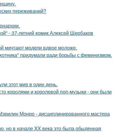
енщину.
ческих переживаний?
онархии.
ой" - 37-летний комик Алексей Щербаков
рой мечтают модели вдвое моложе.
хотника" придумали ради борьбы с феминизмом.
ли этот мир в один день.
сто королями и королевой поп-музыки - они были
Мэрилин Монро - дисциплинированного мастера
о, но в начале XX века это была обыденная