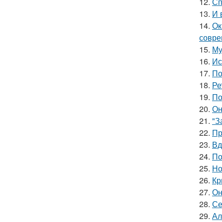
12.
Сп
13.
И 
14.
Ок
совре
15.
Му
16.
Ис
17.
По
18.
Ре
19.
По
20.
Он
21.
"З
22.
Пр
23.
Вд
24.
По
25.
Но
26.
Кр
27.
Он
28.
Се
29.
Ал