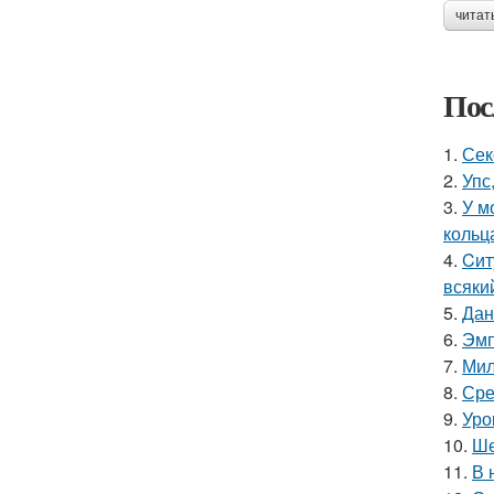
читат
Пос
1.
Сек
2.
Упс
3.
У м
кольц
4.
Cит
всяки
5.
Дан
6.
Эмп
7.
Мил
8.
Сре
9.
Уро
10.
Ше
11.
В 