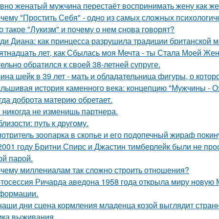
вно женатый мужчина перестаёт воспринимать жену как ж
чему "Простить Себя" - одно из самых сложных психологи
о такое "Лукизм" и почему о нем снова говорят?
ди Диана: как принцесса разрушила традиции британской м
ятнадцать лет, как Сбылась моя Мечта - ты Стала Моей Жен
тельно обратился к своей 38-летней супруге.
ина шейк в 39 лет - мать и обладательница фигуры, о кото
льшивая история каменного века: концепцию "Мужчины - О
гда доброта материю обретает.
 никогда не изменишь партнера.
близости: путь к другому.
отритель зоопарка в скопье и его подопечный жираф покину
2001 году Бритни Спирс и Джастин тимберлейк были не про
ой парой.
чему миллениалам так сложно строить отношения?
тосессия Ричарда аведона 1958 года открыла миру новую 
формации.
наши дни сцена кормления младенца козой выглядит странн
ика выживания.