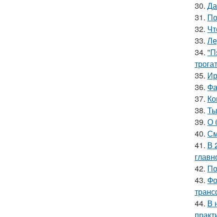
30.
Да
31.
По
32.
Чт
33.
Ле
34.
"П
трога
35.
Ир
36.
Фа
37.
Ко
38.
Ты
39.
О 
40.
См
41.
В 
главн
42.
По
43.
Фо
транс
44.
В 
практ