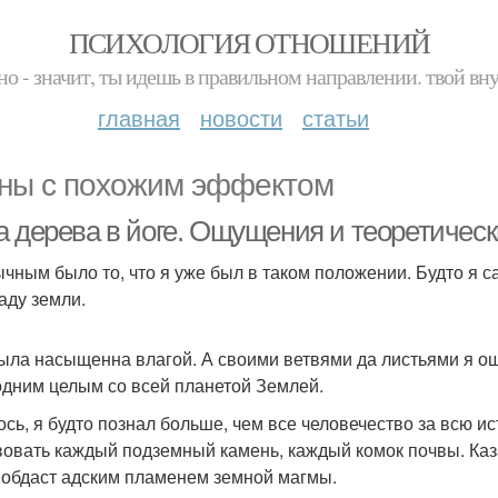
ПСИХОЛОГИЯ ОТНОШЕНИЙ
но - значит, ты идешь в правильном направлении. твой вн
главная
новости
статьи
ны с похожим эффектом
а дерева в йоге. Ощущения и теоретичес
чным было то, что я уже был в таком положении. Будто я с
аду земли.
ыла насыщенна влагой. А своими ветвями да листьями я 
одним целым со всей планетой Землей.
ось, я будто познал больше, чем все человечество за всю 
вовать каждый подземный камень, каждый комок почвы. Каз
 обдаст адским пламенем земной магмы.