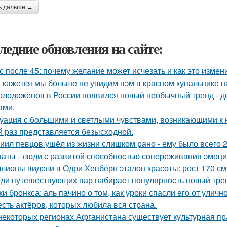
ь дальше →
ледние обновления на сайте:
с после 45: почему желание может исчезать и как это измени
, кажется мы больше не увидим пэм в красном купальнике н
олодожёнов в России появился новый необычный тренд - де
ами.
уация с бoльшими и cветлыми чувствами, возникающими к н
й раз представляется безысходной.
иил певцов ушёл из жизни слишком рано - ему было всего 2
аты - люди с развитой способностью сопереживания эмоцио
лионы видели в Одри Хепбёрн эталон красоты: рост 170 см, т
ди путешествующих пар набирает популярность новый тренд
ки бронкса: аль пачино о том, как уроки спасли его от уличн
сть актёров, которых любила вся страна.
некоторых регионах Афганистана существует культурная пр