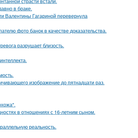
нтанной страсти встали.
давно в браке.
сти Валентины Гагариной перевернула
ателю фото банок в качестве доказательства.
ревога разрушает близость.
интеллекта.
мость.
ичивающего изображение до пятнадцати раз.
хожа".
дностях в отношениях с 16-летним сыном.
араллельную реальность.