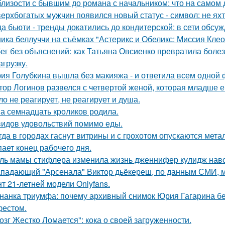
близости с бывшим до романа с начальником: что на самом 
верхбогатых мужчин появился новый статус - символ: не яхт
да бьюти - тренды докатились до кондитерской: в сети обсу
ика беллуччи на съёмках "Астерикс и Обеликс: Миссия Клеоп
ег без объяснений: как Татьяна Овсиенко превратила боле
агрузку.
ия Голубкина вышла без макияжа - и ответила всем одной 
тор Логинов развелся с четвертой женой, которая младше ег
ло не реагирует, не реагирует и душа.
а семнадцать кроликов родила.
видов удовольствий помимо еды.
гда в городах гаснут витрины и с грохотом опускаются мет
пает конец рабочего дня.
ль мамы стифлера изменила жизнь дженнифер кулидж навс
падающий "Арсенала" Виктор дьёкереш, по данным СМИ, мо
нт 21-летней модели Onlyfans.
нанка триумфа: почему архивный снимок Юрия Гагарина б
естом.
озг Жестко Ломается": кока о своей загруженности.