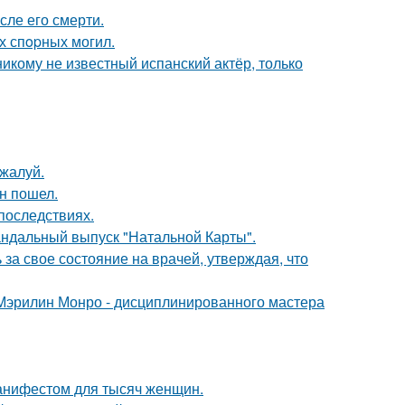
сле его смерти.
х спopных могил.
никому не известный испанский актёр, только
жалуй.
н пошел.
последствиях.
андальный выпуск "Натальной Карты".
за свое состояние на врачей, утверждая, что
Мэрилин Монро - дисциплинированного мастера
манифестом для тысяч женщин.