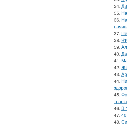
34.
Ди
35.
На
36.
На
начин
37.
Пе
38.
Чт
39.
Ал
40.
Да
41.
Ма
42.
Же
43.
Ар
44.
Ни
здоро
45.
Фо
транс
46.
В 
47.
40
48.
Си