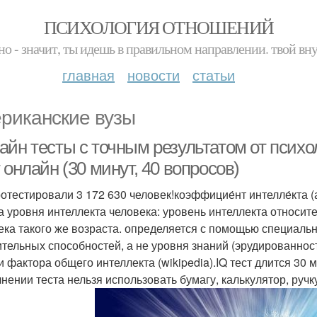
ПСИХОЛОГИЯ ОТНОШЕНИЙ
но - значит, ты идешь в правильном направлении. твой вн
главная
новости
статьи
риканские вузы
айн тесты c точным результатом от психо
 онлайн (30 минут, 40 вопросов)
отестировали 3 172 630 человек!коэффицие́нт интелле́кта (ан
а уровня интеллекта человека: уровень интеллекта относит
ека такого же возраста. определяется с помощью специальн
тельных способностей, а не уровня знаний (эрудированнос
и фактора общего интеллекта (wikipedia).IQ тест длится 30
нении теста нельзя использовать бумагу, калькулятор, ручку,