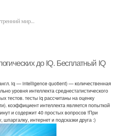
утренний мир...
логических до IQ. Бесплатный IQ
гл. iq — intelligence quotient) — количественная
ельно уровня интеллекта среднестатистического
ых тестов. тесты iq рассчитаны на оценку
ти). коэффициент интеллекта является попыткой
 минут и содержит 40 простых вопросов !При
 шпаргалку, интернет и подсказки друга :)