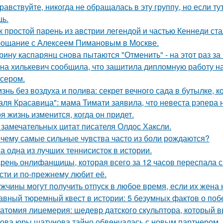
равствуйте, никогда не обращалась в эту группу, но если т
ь.
к простой парень из австрии легендой и частью Кеннеди ста
ощание с Алексеем Пимановым в Москве.
рину каспарянц снова пытаются "Отменить" - на этот раз за
на хилькевич сообщила, что защитила дипломную работу н
сером.
знь без воздуха и полива: секрет вечного сада в бутылке, к
аля Красавица": мама Тимати заявила, что невеста рэпера 
я жизнь изменится, когда он придет.
 замечательных цитат писателя Олдос Хаксли.
чему самые сильные чувства часто из боли рождаются?
а одна из лучших теннисисток в истории.
рень онлифанщицы, которая всего за 12 часов переспала с
сти и по-прежнему любит её.
жчины могут получить отпуск в любое время, если их жена 
авный тюремный квест в истории: 5 безумных фактов о побе
атомия лицемерия: шедевр датского скульптора, который в
ова юры шатунова тайно обвенчалась с новым партнером.