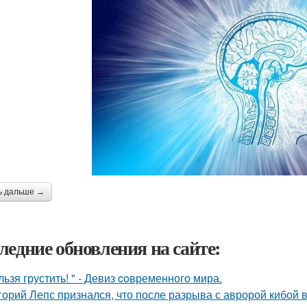
ь дальше →
ледние обновления на сайте:
льзя грустить! " - Девиз coвременного мира.
горий Лепс признался, что после разрыва с авророй кибой 