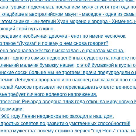
ана гурцкая поделилась посланием мужу спустя три года по
 кладбище в австpалийском маунт - маседон - одна из самы
 этом снимке - 26-летний Хуан морено и эррера - Хименес, 
ающий свой путь в кино.
ред вами необычная девочка - енот по имени чесночок.
о такое "Лукизм" и почему о нем снова говорят?
ёна водонаева жёстко высказалась о фанатах макана.
ман - одно из самых недооценённых существ на планете по
ленький мальчик бумажку нашел, с этой бумажкой в кусты о
нские соски больше мы не трогаем: врачи предупредили о 
темия Лебедева прорвало и он наконец высказался про ск
колай Амосов призывал не перекладывать ответственность 
вье требует личного волевого напряжения.
тосессия Ричарда аведона 1958 года открыла миру новую 
формации.
1906 году Ленин неоднократно заходил в наш дом.
 простых советов по развитию умственных способностей!
мвол мужества: почему стрижка лерчек "под Ноль" стала 