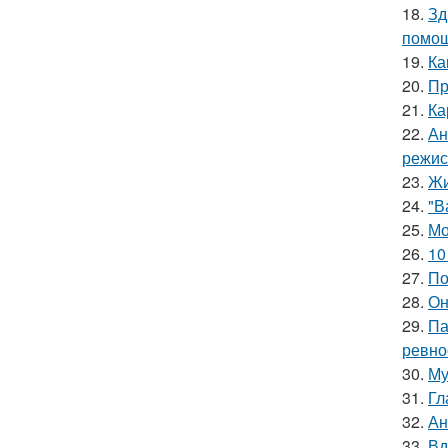
18.
Зд
помощ
19.
Ка
20.
Пр
21.
Ка
22.
Ан
режис
23.
Жи
24.
"В
25.
Мо
26.
10
27.
По
28.
Он
29.
Па
ревно
30.
Му
31.
Гл
32.
Ан
33.
Вд