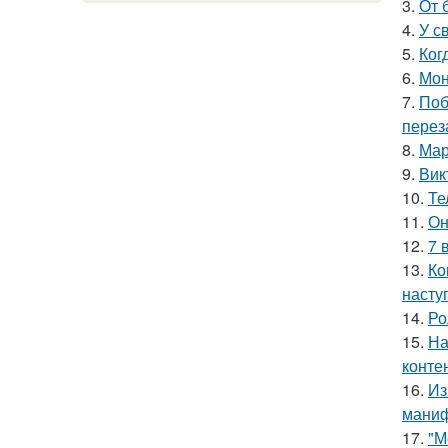
3.
От 
4.
У с
5.
Ког
6.
Мон
7.
Поб
перез
8.
Мар
9.
Вик
10.
Те
11.
Он
12.
7 
13.
Ко
насту
14.
Ро
15.
На
конте
16.
Из
маниф
17.
"М