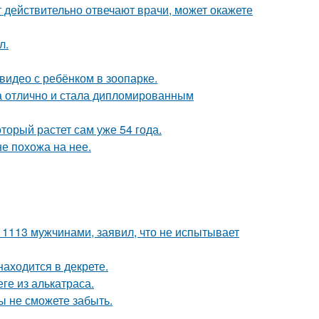
ут действительно отвечают врачи, может окажете
л.
 видео с ребёнком в зоопарке.
а отлично и стала дипломированным
оторый растет сам уже 54 года.
не похожа на нее.
 1113 мужчинами, заявил, что не испытывает
находится в декрете.
ге из алькатраса.
ы не сможете забыть.