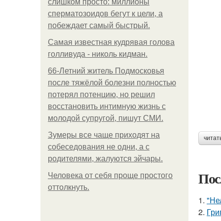
слишком просто: миллионы
сперматозоидов бегут к цели, а
побеждает самый быстрый.
Самая известная кудрявая голова
голливуда - николь кидман.
66-Летний житель Подмосковья
после тяжёлой болезни полностью
потерял потенцию, но решил
восстановить интимную жизнь с
молодой супругой, пишут СМИ.
Зумеры все чаще приходят на
читат
собеседования не одни, а с
родителями, жалуются эйчары.
Пос
Человека от себя проще простого
оттолкнуть.
1.
"Не
2.
Гри