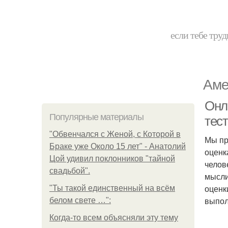
если тебе труд
Аме
Онл
Популярные материалы
тест
"Обвенчался с Женой, с Которой в
Мы пр
Браке уже Около 15 лет" - Анатолий
оценк
Цой удивил поклонников "тайной
челов
свадьбой".
мысли
оценк
"Ты такой единственный на всём
выпол
белом свете …":
Когда-то всем объясняли эту тему