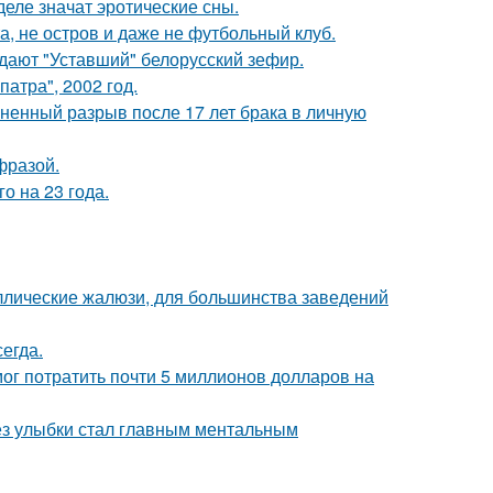
деле значат эротические сны.
а, не остров и даже не футбольный клуб.
ждают "Уставший" белорусский зефир.
атра", 2002 год.
зненный разрыв после 17 лет брака в личную
фразой.
о на 23 года.
аллические жалюзи, для большинства заведений
егда.
г потратить почти 5 миллионов долларов на
ез улыбки стал главным ментальным