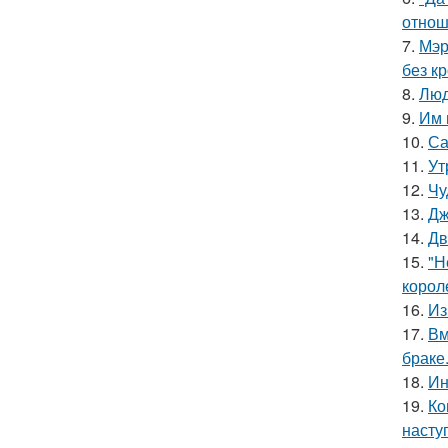
отнош
7.
Мэр
без кр
8.
Люд
9.
Им 
10.
Са
11.
Ут
12.
Чу
13.
Дж
14.
Дв
15.
"Н
корол
16.
Из
17.
Вм
браке
18.
Ин
19.
Ко
насту