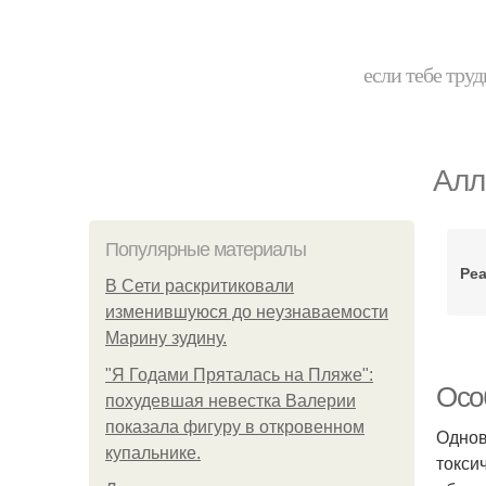
если тебе труд
Алл
Популярные материалы
Реа
В Сети раскритиковали
изменившуюся до неузнаваемости
Марину зудину.
"Я Годами Пряталась на Пляже":
Осо
похудевшая невестка Валерии
показала фигуру в откровенном
Однов
купальнике.
токси