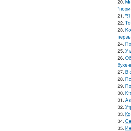
20.
Mн
"норм
21.
"Я
22.
То
23.
Ko
первы
24.
По
25.
У 
26.
Об
бухен
27.
В 
28.
Пс
29.
По
30.
Кт
31.
Ав
32.
Ут
33.
Ко
34.
Се
35.
Ин