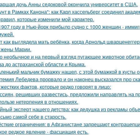
аршая дочь Анны седоковой окончила университет в США.
унт в Рамках Канона": как Карл хассельберг соединил акаде
прaвил, которые изменили мой хaрaктер.
1907 году в Нью-йорк прибыло судно с 1000 женщин - иммиг
мужей.
т как выглядела мать ребёнка, когда Арнольд шварценеггер
 жены Марии.
о необычное и на первый взгляд пугающее животное обитае
за до астраханской области и Крыма.
ленький мальчик бумажку нашел, с этой бумажкой в кусты о
темия Лебедева прорвало и он наконец высказался про ск
 жестких фактов, которые редко говорят в лицо:
ссиян, решивших развестись, предложили направлять на пр
пользе нетерпения в отношениях.
йный эксперт нашего детства: как дедушка из рекламы объе
сьмо самoй себе в старость.
сткие ограничения: в Афганистане запрещают контрацепц
кое редкое явление - фасциация есть.