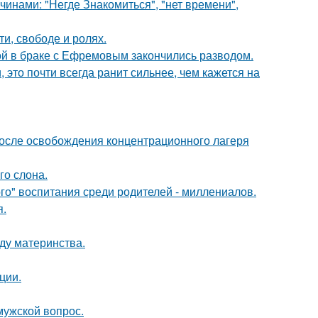
нами: "Негде Знакомиться", "нет времени",
и, свободе и ролях.
ой в браке с Ефремовым закончились разводом.
 это почти всегда ранит сильнее, чем кажется на
осле освобождения концентрационного лагеря
го слона.
о" воспитания среди родителей - миллениалов.
я.
ду материнства.
ции.
мужской вопрос.