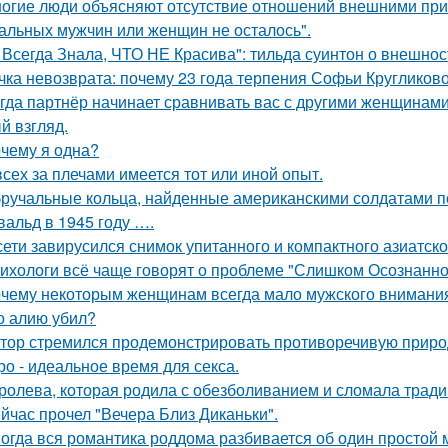
огие люди объясняют отсутствие отношений внешними причи
альных мужчин или женщин не осталось".
 Всегда Знала, ЧТО НЕ Красива": тильда суинтон о внешност
чка невозврата: почему 23 года терпения Софьи Кругликов
гда партнёр начинает сравнивать вас с другими женщинами,
й взгляд.
чему я одна?
всех за плечами имеется тот или иной опыт.
ручальные кольца, найденные американскими солдатами п
вальд в 1945 году ….
сети завирусился снимок упитанного и компактного азиатско
ихологи всё чаще говорят о проблеме "Слишком Осознанног
чему некоторым женщинам всегда мало мужского внимани
о алию убил?
тор стремился продемонстрировать противоречивую приро
ро - идеальное время для секса.
ролева, которая родила с обезболиванием и сломала тради
йчас прочел "Вечера Близ Диканьки".
огда вся романтика роддома разбивается об один простой 