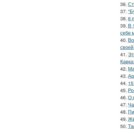
36.
Ст
37.
"Б
38.
6 
39.
В 
себе 
40.
Во
своей
41.
Эт
Кавка
42.
Ма
43.
Ар
44.
15
45.
Ро
46.
О 
47.
Ча
48.
Пи
49.
Жё
50.
Та