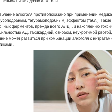
пасных» низких дозах алкоголя.
ебление алкоголя противопоказано при применении меди
бусоподобным, тетурамоподобным) эффектом (табл.). Таки
очных ферментов, прежде всего АЛДГ, и накоплению токсич
бильностью АД, тахикардией, ознобом, неукротимой рвотой
яние может развиться при комбинации алкоголя с нитратам
тиками .