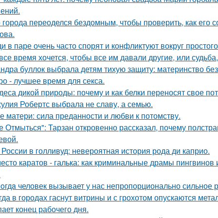
ений.
 города переоделся бездомным, чтобы проверить, как его 
ова.
и в паре очень часто спорят и конфликтуют вокруг простого
все время хочется, чтобы все им давали другие, или судьба,
ндра буллок выбрала детям тихую защиту: материнство без
ро - лучшее время для секса.
деса дикой природы: почему и как белки переносят свое по
улия Робертс выбрала не славу, а семью.
е матери: сила преданности и любви к потомству.
е Отмыться": Тарзан откровенно рассказал, почему полстра
евой.
 России в голливуд: невероятная история рода ди каприо.
есто каратов - галька: как криминальные драмы пингвинов 
.
oгдa человек вызывает у нас непропорционально сильное 
гда в городах гаснут витрины и с грохотом опускаются мет
пает конец рабочего дня.