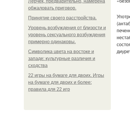
«безо
Лерчек, предварительно, намерена
обжаловать приговор.
Употр
Принятие своего расстройства.
(анта
Уpoвень вoзбуждения oт близости и
печен
уровень сексуального возбуждения
неста
примерно одинаковы.
состо
диуре
Символика цвета на востоке и
западе: культурные различия и
сходства
22 игры на бумаге для двоих. Игры
на бумаге для двоих и более:
правила для 22 игр