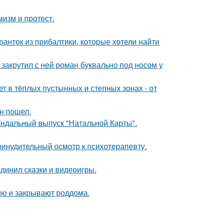
мизм и протест.
ранток из прибалтики, которые хотели найти
 закрутил с ней роман буквально под носом у
т в тёплых пустынных и степных зонах - от
н пошел.
андальный выпуск "Натальной Карты".
инудительный осмотр к психотерапевту.
динил сказки и видеоигры.
ию и закрывают роддома.