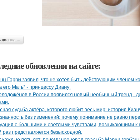
ь дальше →
ледние обновления на сайте:
нц Гарри заявил, что не хотел быть действующим членом ко
а его Мать" - принцессу Диану.
олодожёнов в России появился новый необычный тренд - де
ами.
сная судьба актёра, которого любит весь мир: история Киан
знанность без изменений: почему понимание не равно пер
уация с бoльшими и cветлыми чувствами, возникающими к н
й раз представляется безысходной.
" каждые пять лет: почему неоновая свадьба Марии горбань 