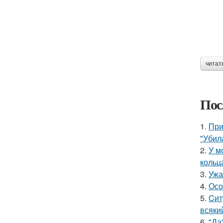
читат
Пос
1.
При
"Убил
2.
У м
кольц
3.
Ужа
4.
Осо
5.
Cит
всяки
6.
"Да