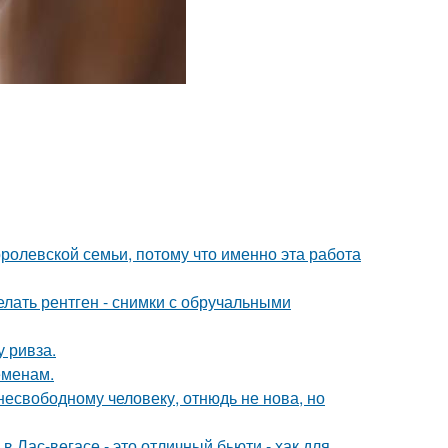
ролевской семьи, потому что именно эта работа
лать рентген - снимки с обручальными
у ривза.
еменам.
есвободному человеку, отнюдь не нова, но
в Лас-вегасе - это отличный бьюти - хак для