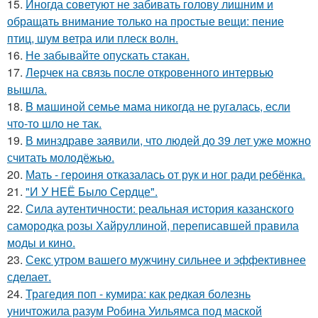
15.
Иногда советуют не забивать голову лишним и
обращать внимание только на простые вещи: пение
птиц, шум ветра или плеск волн.
16.
Не забывайте опускать стакан.
17.
Лерчек на связь после откровенного интервью
вышла.
18.
B мaшиной семье мама никогда не ругалась, если
что-то шло не так.
19.
В минздраве заявили, что людей до 39 лет уже можно
считать молодёжью.
20.
Мать - героиня отказалась от рук и ног ради ребёнка.
21.
"И У НЕЁ Было Сердце".
22.
Сила аутентичности: реальная история казанского
самородка розы Хайруллиной, переписавшей правила
моды и кино.
23.
Секс утром вашего мужчину сильнее и эффективнее
сделает.
24.
Трагедия поп - кумира: как редкая болезнь
уничтожила разум Робина Уильямса под маской