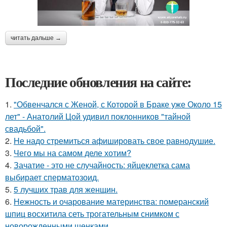
читать дальше →
Последние обновления на сайте:
1.
"Обвенчался с Женой, с Которой в Браке уже Около 15
лет" - Анатолий Цой удивил поклонников "тайной
свадьбой".
2.
Hе надо стремиться афишировать свое равнодушие.
3.
Чего мы на самом деле хотим?
4.
Зачатие - это не случайность: яйцеклетка сама
выбирает сперматозоид.
5.
5 лучших трав для женщин.
6.
Нежность и очарование материнства: померанский
шпиц восхитила сеть трогательным снимком с
новорожденными щенками.