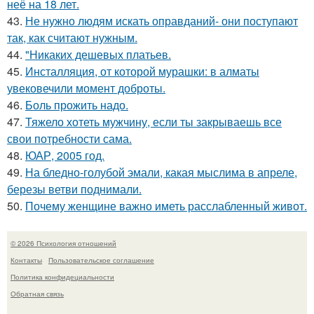
неё на 18 лет.
43.
Не нужно людям искать оправданий- они поступают
так, как считают нужным.
44.
"Никаких дешевых платьев.
45.
Инсталляция, от которой мурашки: в алматы
увековечили момент доброты.
46.
Боль прожить надо.
47.
Тяжело хотеть мужчину, если ты закрываешь все
свои потребности сама.
48.
ЮАР, 2005 год.
49.
На бледно-голубой эмали, какая мыслима в апреле,
березы ветви поднимали.
50.
Почему женщине важно иметь расслабленный живот.
© 2026 Психология отношений
Контакты
Пользовательское соглашение
Политика конфидециальности
Обратная связь