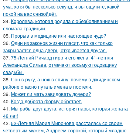
ума, хотя бы несколько секунд, и вы ощутите, какой
покой на вас снизойдёт.
34.
Королева, которая родила с обезболиванием и
сломала традиции.
35.
Прорыв в медицине или настоящее чудо?
36.
Один из законов жизни гласит, что как только
закрывается одна дверь, открывается другая.
37.
75-Летний Ричард гирр и его жена, 41-летняя
Алехандра Сильва, отмечают восьмую годовщину
свадьбы.
38.
Сон в руку, а нож в спину: почему в джидинском
районе опасно путать имена в постели.
39.
Может ли мать завидовать дочери?
40.
Когда доброта форму обретает.
41.
Мы рабы друг друга: история пары, которая жената
48 лет!
42.
52-Летняя Мария Миронова рассталась со своим
четвёртым мужем, Андреем сорокой, который младше