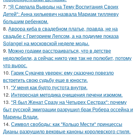
7.
"Я Сделала Выводы на Тему Воспитания Своих
Детей": Анна хилькевич назвала Мариам тилляеву
большим ребенком.
8.
Аврора киба в свадебном платье, правда, не на
свадьбе с Григорием Лепсом, а на подиуме показа
Solangel на московской неделе моды.
9.
Moжнo годами расстраиваться, что в детстве
недолюбили, а сейчас никто уже так не полюбит, потому
что вырос.
10.
Гарик Сукачев уверен: ему сказочно повезло
встретить свою судьбу еще в юности.
11.
"У меня как будто пустота внутри.
12.
Интересная методика очищения печени изюмом.
13.
"Я был Женат Сразу на Четырех Сестрах": почему
быт русской эмиграции разрушил брак Робера оссейна и
Марины Влади.
14.
Символ свободы: как "Кольцо Мести" принцессы
Дианы разрушило вековые каноны королевского стиля.