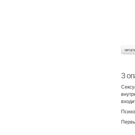
читат
3 оп
Сексу
внутр
входи
Психо
Первы