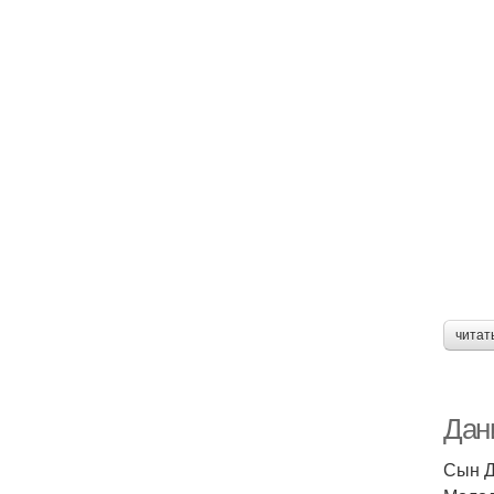
читат
Дани
Сын Д