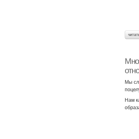
читат
Mнo
отн
Мы сл
поцел
Нам ка
образ