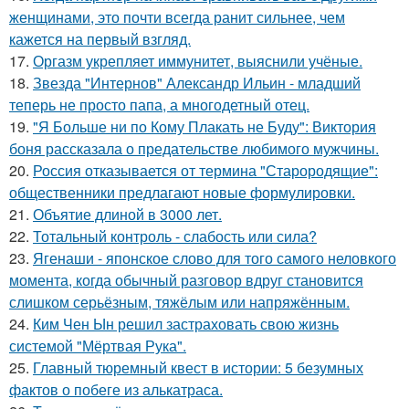
женщинами, это почти всегда ранит сильнее, чем
кажется на первый взгляд.
17.
Оргазм укрепляет иммунитет, выяснили учёные.
18.
Звезда "Интернов" Александр Ильин - младший
теперь не просто папа, а многодетный отец.
19.
"Я Больше ни по Кому Плакать не Буду": Виктория
боня рассказала о предательстве любимого мужчины.
20.
Россия отказывается от термина "Старородящие":
общественники предлагают новые формулировки.
21.
Объятие длиной в 3000 лет.
22.
Тотальный контроль - слабость или сила?
23.
Ягенаши - японское слово для того самого неловкого
момента, когда обычный разговор вдруг становится
слишком серьёзным, тяжёлым или напряжённым.
24.
Ким Чен Ын решил застраховать свою жизнь
системой "Мёртвая Рука".
25.
Главный тюремный квест в истории: 5 безумных
фактов о побеге из алькатраса.