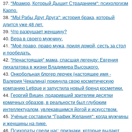
37.
"Мрамор, Который Дышит Страданием": психологизм
Карпо.
38.
"МЫ Рабы Друг Друга": история брака, который
длится уже 48 лет.
39.
Что разрушает женщину?
40.
Вера в своего мужчину.
41.
"Моё право, право мужа, придя домой, сесть за стол
и пообедать.
42.
"Ненастоящая" мама, спасшая легенду: Евгения
лихалатова в жизни Владимира Высоцкого.
43.
Онкобольная блогер лерчек (настоящее имя -
Валерия Чекалина) покинула свою косметическую
компанию Letique и запустила новый бренд косметики.
44.
Георгий Вицин, подаривший зрителям десятки
комичных образов, в реальности был глубоким
интеллектуалом, увлекавшимся йогой и искусством.
45.
Учёные составили "График Желания": когда мужчины
и женщины на пике.
46.
Психопаты среди нас: признаки, которые выдают