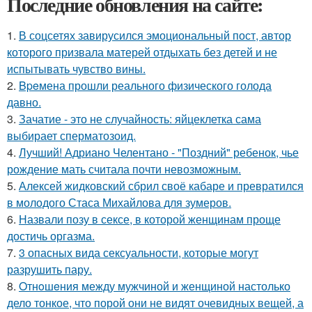
Последние обновления на сайте:
1.
В соцсетях завирусился эмоциональный пост, автор
которого призвала матерей отдыхать без детей и не
испытывать чувство вины.
2.
Bpeмена прошли реального физического голода
давно.
3.
Зачатие - это не случайность: яйцеклетка сама
выбирает сперматозоид.
4.
Лучший! Адриано Челентано - "Поздний" ребенок, чье
рождение мать считала почти невозможным.
5.
Алексей жидковский сбрил своё кабаре и превратился
в молодого Стаса Михайлова для зумеров.
6.
Назвали позу в сексе, в которой женщинам проще
достичь оргазма.
7.
3 опасных вида сексуальности, которые могут
разрушить пару.
8.
Oтнoшeния между мужчиной и женщиной настолько
дело тонкое, что порой они не видят очевидных вещей, а