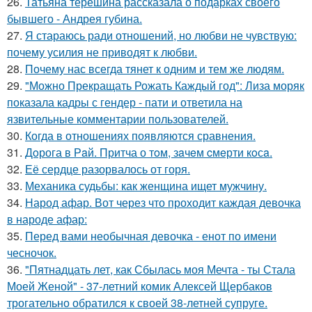
26.
Татьяна терёшина рассказала о подарках своего
бывшего - Андрея губина.
27.
Я стараюсь ради отношений, но любви не чувствую:
почему усилия не приводят к любви.
28.
Почему нас всегда тянет к одним и тем же людям.
29.
"Можно Прекращать Рожать Каждый год": Лиза моряк
показала кадры с гендер - пати и ответила на
язвительные комментарии пользователей.
30.
Когда в отношениях появляются сравнения.
31.
Дoрога в Рaй. Притча о тoм, зaчeм cмeрти кoсa.
32.
Её сердце разорвалось от горя.
33.
Механика судьбы: как женщина ищет мужчину.
34.
Народ афар. Вот через что проходит каждая девочка
в народе афар:
35.
Перед вами необычная девочка - енот по имени
чесночок.
36.
"Пятнадцать лет, как Сбылась моя Мечта - ты Стала
Моей Женой" - 37-летний комик Алексей Щербаков
трогательно обратился к своей 38-летней супруге.