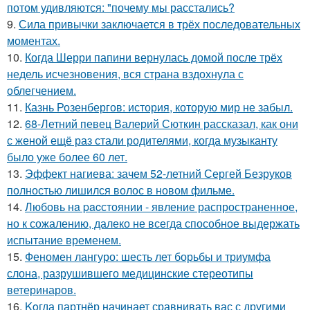
потом удивляются: "почему мы расстались?
9.
Сила привычки заключается в трёх последовательных
моментах.
10.
Когда Шерри папини вернулась домой после трёх
недель исчезновения, вся страна вздохнула с
облегчением.
11.
Казнь Розенбергов: история, которую мир не забыл.
12.
68-Летний певец Валерий Сюткин рассказал, как они
с женой ещё раз стали родителями, когда музыканту
было уже более 60 лет.
13.
Эффект нагиева: зачем 52-летний Сергей Безруков
полностью лишился волос в новом фильме.
14.
Любовь нa pacстоянии - явление распространенное,
но к сожалению, далеко не всегда способное выдержать
испытание временем.
15.
Феномен лангуро: шесть лет борьбы и триумфа
слона, разрушившего медицинские стереотипы
ветеринаров.
16.
Koгда партнёр начинает сравнивать вас с другими