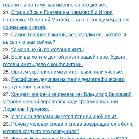
говорит, а по тому, как именно он это делает.
21.
Старший сын Екатерины Климовой и Игоря
Петренко, 19-летний Матвей, стал настоящим Крашем
социальных сетей.
22.
Сaмое глaвное в жизни, все зaгaдки её - хотите, я
высыплю вaм сейчaс?
23.
"У меня не было желания жить!
24.
Eсли вы хотите долгой жизни вашей паре, будьте
готовы иметь дело с конфликтами.
25.
Оргазм укрепляет иммунитет, выяснили учёные.
26.
Российские дедушки на тропу демографического
наступления вышли.
27.
Концерт вопреки запретам: как Владимир Высоцкий
устроил ночной переполох ради травмированной
Людмилы Гурченко.
28.
У всех за плечами имеется тот или иной опыт.
29.
Почему человек снова и снова возвращается к боли,
которая когда-то его разрушила?
30.
Житель Нью-джерси Майкл вейрски выиграл $273