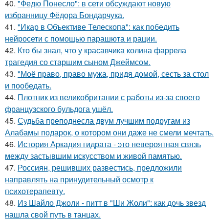
40.
"Федю Понесло": в сети обсуждают новую
избранницу Фёдора Бондарчука.
41.
"Икар в Объективе Телескопа": как победить
нейросети с помощью парашюта и рации.
42.
Кто бы знал, что у красавчика колина фаррела
трагедия со старшим сыном Джеймсом.
43.
"Моё право, право мужа, придя домой, сесть за стол
и пообедать.
44.
Плотник из великобритании с работы из-за своего
французского бульдога ушёл.
45.
Судьба преподнесла двум лучшим подругам из
Алабамы подарок, о котором они даже не смели мечтать.
46.
История Аркадия гидрата - это невероятная связь
между застывшим искусством и живой памятью.
47.
Россиян, решивших развестись, предложили
направлять на принудительный осмотр к
психотерапевту.
48.
Из Шайло Джоли - питт в "Ши Жоли": как дочь звезд
нашла свой путь в танцах.