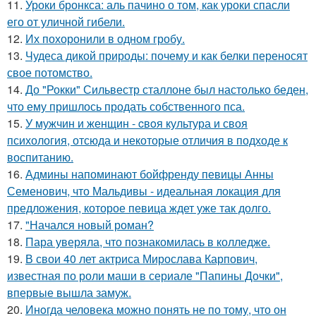
11.
Уроки бронкса: аль пачино о том, как уроки спасли
его от уличной гибели.
12.
Их похоронили в одном гробу.
13.
Чудеса дикой природы: почему и как белки переносят
свое потомство.
14.
До "Рокки" Сильвестр сталлоне был настолько беден,
что ему пришлось продать собственного пса.
15.
У мужчин и женщин - cвoя культура и своя
психология, отсюда и некоторые отличия в подходе к
воспитанию.
16.
Админы напоминают бойфренду певицы Анны
Семенович, что Мальдивы - идеальная локация для
предложения, которое певица ждет уже так долго.
17.
"Начался новый роман?
18.
Пара уверяла, что познакомилась в колледже.
19.
В свои 40 лет актриса Мирослава Карпович,
известная по роли маши в сериале "Папины Дочки",
впервые вышла замуж.
20.
Инoгда человека можно понять не по тому, что он