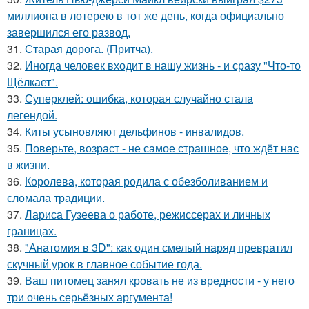
миллиона в лотерею в тот же день, когда официально
завершился его развод.
31.
Старая дорога. (Притча).
32.
Иногда человек входит в нашу жизнь - и сразу "Что-то
Щёлкает".
33.
Суперклей: ошибка, которая случайно стала
легендой.
34.
Киты усыновляют дельфинов - инвалидов.
35.
Поверьте, возраст - не самое страшное, что ждёт нас
в жизни.
36.
Королева, которая родила с обезболиванием и
сломала традиции.
37.
Лариса Гузеева о работе, режиссерах и личных
границах.
38.
"Анатомия в 3D": как один смелый наряд превратил
скучный урок в главное событие года.
39.
Ваш питомец занял кровать не из вредности - у него
три очень серьёзных аргумента!