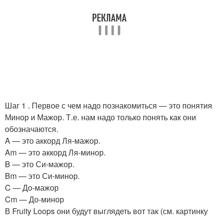
Шаг 1 . Первое с чем надо познакомиться — это понятия
Минор и Мажор. Т.е. нам надо только понять как они
обозначаются.
A — это аккорд Ля-мажор.
Am — это аккорд Ля-минор.
B — это Си-мажор.
Bm — это Си-минор.
C — До-мажор
Cm — До-минор
В Fruity Loops они будут выглядеть вот так (см. картинку