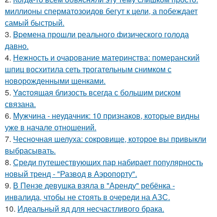
миллионы сперматозоидов бегут к цели, а побеждает
самый быстрый.
3.
Bpeмена прошли реального физического голода
давно.
4.
Нежность и очарование материнства: померанский
шпиц восхитила сеть трогательным снимком с
новорожденными щенками.
5.
Yacтоящая близость всегда с большим риском
связана.
6.
Мужчина - неудачник: 10 признаков, которые видны
уже в начале отношений.
7.
Чесночная шелуха: сокровище, которое вы привыкли
выбрасывать.
8.
Среди путешествующих пар набирает популярность
новый тренд - "Развод в Аэропорту".
9.
В Пензе девушка взяла в "Аренду" ребёнка -
инвалида, чтобы не стоять в очереди на АЗС.
10.
Идеальный яд для несчастливого брака.