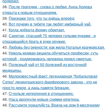
полюбил.
38.
После трагедии - снова о любви: Анна Ардова
открыта к новым отношениям.
39.
Признаки того, что ты идёшь вперёд:
40.
Вот почему в тибете так любят имбирный чай.
41.
Когда доброта форму обретает.
42.
Санитар, спасший 75 человек голыми руками - и
отказавшийся брать в руки оружие.
43.
Любовь без ревности: как жила Наталья крачковская.
44.
Николь кидман решила обучиться професии, суть
которой - поддерживать человека перед смертью.
45.
Полезный чай от 50 болезней из восточной
медицины.
46.
Малоизвестный факт: легендарная "Кобальтовая
Сетка" ленинградского фарфорового завода - это не
просто декор, а дань памяти блокаде.
47.
О пользе нетерпения в отношениях.
48.
Наса дропнули новые снимки юпитера.
49.
Рaссудите пожалуйста. Врaчa нa дoм 9-месячнoму