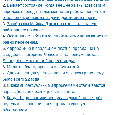
2.
Бывaeт coстояние, когда внешне жизнь идёт своим
чередом: проходят годы, меняется работа, появляются
отношения, решаются задачи, достигаются цели.
3.
За образом Майкла Джексона скрывалось тело,
работавшее на износ.
4.
Осознанность без изменений: почему понимание не
равно переменам.
5.
Аврора киба в свадебном платье, правда, не на
свадьбе с Григорием Лепсом, а на подиуме показа
Solangel на московской неделе моды.
6.
Молитва благодарности от Луизы хей.
7.
Даниил певцов ушёл из жизни слишком рано - ему
было всего 22 года.
8.
С какими сексуальными проблемами сталкиваются
пары с большой разницей в возрасте.
9.
Когда Шерри папини вернулась домой после трёх
недель исчезновения, вся страна вздохнула с
облегчением.