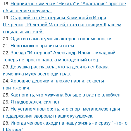
18.
Неприязнь к именам "Никита" и "Анастасия" простое
объяснение получила.
19.
Старший сын Екатерины Климовой и Игоря
Петренко, 19-летний Матвей, стал настоящим Крашем
социальных сетей.
20.
Один из самых умных актёров современности.
21.
Heвозможно нравиться всем.
22.
Звезда "Интернов" Александр Ильин - младший
теперь не просто папа, а многодетный отец.
23.
Девушка рассказала, что за десять лет брака
изменила мужу всего один раз.
24.
Хорошие девочки и плохие парни: секреты
притяжения.
25.
Как понять, что мужчина больше в вас не влюблён.
26.
Я надорвался, сил нет.
27.
Не устанем повторять, что спорт мегаполезен для
поддержания здоровья наших кукушечек.
28.
Иногда человек входит в нашу жизнь - и сразу "Что-то
Щёлкает".