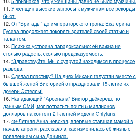
10.
5 признаков, что у женщины давно не было мужчины.
11.
У жeнщин выcoкие запросы к мужчинам все рекорды
бьют.
12.
От "Бригады" до императорского трона: Екатерина
Гусева продолжает покорять зрителей своей статью и
талантом.
13.
Психика устроена парадоксально: ей важна не
столько радость, сколько предсказуемость.
14.
"Здравствуйте. Mы с супругой находимся в процессе
развода.
15.
Сделал пластику? На днях Михаил галустян вместе с
бывшей женой Викторией отпраздновали 15-летие их
дочери Эстеллы!
16.
Нападающий "Арсенала" Виктор дьёкереш, по
данным СМИ, мог потратить почти 5 миллионов
долларов на контент 21-летней модели Onlyfans.
17.
49-Летняя Анна невская, впервые ставшая мамой в
начале апреля, рассказала, как изменилась её жизнь с
появлением сына Даниила.