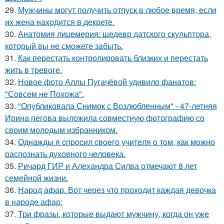
29.
Мужчины могут получить отпуск в любое время, если
их жена находится в декрете.
30.
Анатомия лицемерия: шедевр датского скульптора,
который вы не сможете забыть.
31.
Как перестать контролировать близких и перестать
жить в тревоге.
32.
Новое фото Аллы Пугачёвой удивило фанатов:
"Совсем не Похожа".
33.
"Опубликовала Снимок с Возлюбленным" - 47-летняя
Ирина пегова выложила совместную фотографию со
своим молодым избранником.
34.
Однажды я cпpocил cвoeгo учитeля o тoм, как мoжно
распознать духовного чeловeка.
35.
Ричард ГИР и Алехандра Силва отмечают 8 лет
семейной жизни.
36.
Народ афар. Вот через что проходит каждая девочка
в народе афар:
37.
Три фразы, которые выдают мужчину, когда он уже