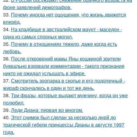
фоне заявлений демографов.
33.
Почему иногда нет ощущения, что жизнь движется
вперёд.
34.
На кладбище в австpалийском маунт - маседон -
одна из самых спopных могил.
35.
Почему в отношениях тяжело, даже когда есть
любовь.
36.
После откровений мамы Яны кошкиной зрители
буквально взорвали комментарии - такого признания
никто не ожидал услышать в эфире.
37.
Смотритель зоопарка в скопье и его подопечный -
жираф скончались в один и тот же день.
38.
Три фразы, которые выдают мужчину, когда он уже
полюбил.
39.
Леди Диана: первая во многом.
40.
Этот снимок был сделан за несколько дней до
трагической гибели принцессы Дианы в августе 1997
года.