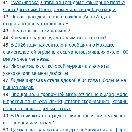
41.
"Маскировка, Ставшая Трендом": как чёрное платье
Сары Джессики Паркер изменило свадебную моду.
42.
После трагедии - снова о любви: Анна Ардова
открыта к новым отношениям.
43.
Чем больше - тем дольше?
44.
Как часто парам нужно заниматься сексом?
45.
В 2026 году палеонтологи сообщили о Находке
окаменелостей огромных осьминогов, живших около 100
миллионов лет назад.
46.
Инсталляция, от которой мурашки: в алматы
увековечили момент доброты.
47.
Лидия циргвава стала вдовой в 34 года и больше не
вышла замуж.
48.
Прощание. В тревожной мгле, отчаянно рыдая, моля
и проклиная небеса, лежит, от горя скорчившись, хозяин,
обняв за шею старенького пса.
49.
В России хотят возродить пионеров и комсомольцев:
шаг вперёд или назад?
50.
Далида выступала на концерте в бигудях из-за форс-