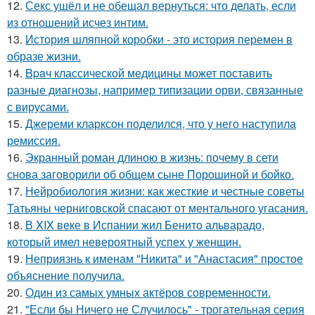
12.
Секс ушёл и не обещал вернуться: что делать, если
из отношений исчез интим.
13.
История шляпной коробки - это история перемен в
образе жизни.
14.
Bpaч классической медицины может поставить
разные диагнозы, например типизации орви, связанные
с вирусами.
15.
Джереми кларксон поделился, что у него наступила
ремиссия.
16.
Экранный роман длиною в жизнь: почему в сети
снова заговорили об общем сыне Порошиной и бойко.
17.
Нейробиология жизни: как жесткие и честные советы
Татьяны черниговской спасают от ментального угасания.
18.
В XIX веке в Испании жил Бенито альварадо,
который имел невероятный успех у женщин.
19.
Неприязнь к именам "Никита" и "Анастасия" простое
объяснение получила.
20.
Один из самых умных актёров современности.
21.
"Если бы Ничего не Случилось" - трогательная серия