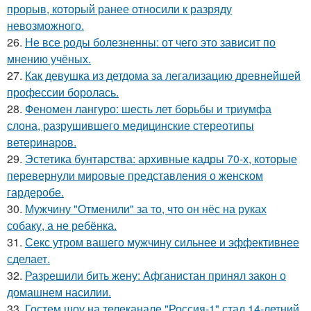
прорыв, который ранее относили к разряду
невозможного.
26.
Не все роды болезненны: от чего это зависит по
мнению учёных.
27.
Как девушка из детдома за легализацию древнейшей
профессии боролась.
28.
Феномен лангуро: шесть лет борьбы и триумфа
слона, разрушившего медицинские стереотипы
ветеринаров.
29.
Эстетика бунтарства: архивные кадры 70-х, которые
перевернули мировые представления о женском
гардеробе.
30.
Мужчину "Отменили" за то, что он нёс на руках
собаку, а не ребёнка.
31.
Секс утром вашего мужчину сильнее и эффективнее
сделает.
32.
Разрешили бить жену: Афганистан принял закон о
домашнем насилии.
33.
Гостем шоу на телеканале "Россия-1" стал 14-летний