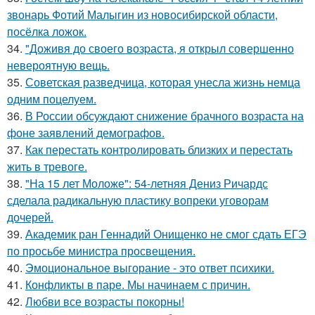
звонарь Фотий Малыгин из новосибирской области,
посёлка ложок.
34.
"Доживя до своего возpаста, я открыл совершенно
невероятную вещь.
35.
Советская разведчица, которая унесла жизнь немца
одним поцелуем.
36.
В России обсуждают снижение брачного возраста на
фоне заявлений демографов.
37.
Как перестать контролировать близких и перестать
жить в тревоге.
38.
"На 15 лет Моложе": 54-летняя Дениз Ричардс
сделала радикальную пластику вопреки уговорам
дочерей.
39.
Академик ран Геннадий Онищенко не смог сдать ЕГЭ
по просьбе министра просвещения.
40.
Эмоциональное выгорание - это ответ психики.
41.
Конфликты в паре. Мы начинаем с причин.
42.
Любви все возрасты покорны!