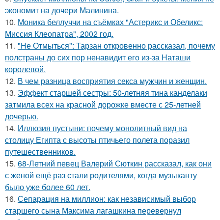
экономит на дочери Малинина.
10.
Моника беллуччи на съёмках "Астерикс и Обеликс:
Миссия Клеопатра", 2002 год.
11.
"Не Отмыться": Тарзан откровенно рассказал, почему
полстраны до сих пор ненавидит его из-за Наташи
королевой.
12.
В чем разница восприятия секса мужчин и женщин.
13.
Эффект старшей сестры: 50-летняя тина канделаки
затмила всех на красной дорожке вместе с 25-летней
дочерью.
14.
Иллюзия пустыни: почему монолитный вид на
столицу Египта с высоты птичьего полета поразил
путешественников.
15.
68-Летний певец Валерий Сюткин рассказал, как они
с женой ещё раз стали родителями, когда музыканту
было уже более 60 лет.
16.
Сепарация на миллион: как независимый выбор
старшего сына Максима лагашкина перевернул