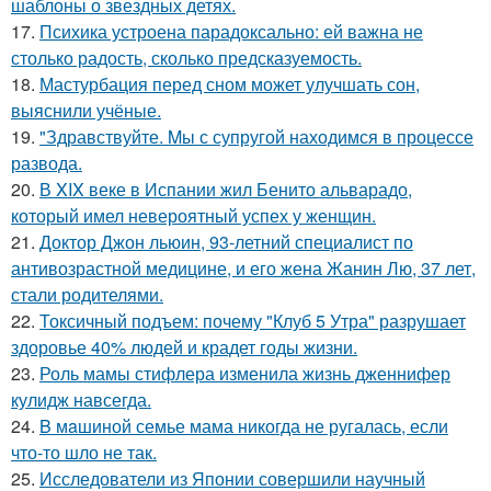
шаблоны о звездных детях.
17.
Психика устроена парадоксально: ей важна не
столько радость, сколько предсказуемость.
18.
Мастурбация перед сном может улучшать сон,
выяснили учёные.
19.
"Здравствуйте. Mы с супругой находимся в процессе
развода.
20.
В XIX веке в Испании жил Бенито альварадо,
который имел невероятный успех у женщин.
21.
Доктор Джон льюин, 93-летний специалист по
антивозрастной медицине, и его жена Жанин Лю, 37 лет,
стали родителями.
22.
Токсичный подъем: почему "Клуб 5 Утра" разрушает
здоровье 40% людей и крадет годы жизни.
23.
Роль мамы стифлера изменила жизнь дженнифер
кулидж навсегда.
24.
B мaшиной семье мама никогда не ругалась, если
что-то шло не так.
25.
Исследователи из Японии совершили научный