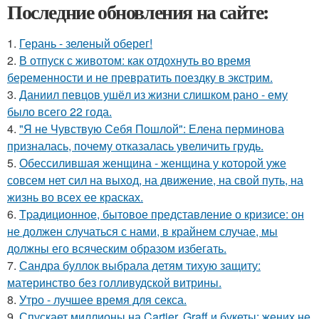
Последние обновления на сайте:
1.
Герань - зеленый оберег!
2.
В отпуск с животом: как отдохнуть во время
беременности и не превратить поездку в экстрим.
3.
Даниил певцов ушёл из жизни слишком рано - ему
было всего 22 года.
4.
"Я не Чувствую Себя Пошлой": Елена перминова
призналась, почему отказалась увеличить грудь.
5.
Обессилившая женщина - женщина у которой уже
совсем нет сил на выход, на движение, на свой путь, на
жизнь во всех ее красках.
6.
Tpадиционное, бытовое представление о кризисе: он
не должен случаться с нами, в крайнем случае, мы
должны его всяческим образом избегать.
7.
Сандра буллок выбрала детям тихую защиту:
материнство без голливудской витрины.
8.
Утро - лучшее время для секса.
9.
Спускает миллионы на Cartier, Graff и букеты: жених не