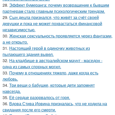
28.
Эффект бумеранга: почему возвращение к бывшим
партнерам стало главным психологическим трендом.
29.
Сын децла признался, что живёт за счёт своей
девушки и пока не может похвастаться финансовой
независимостью.
30.
Женская сексуальность проявляется через фантазии,
а не открыто.
31.
Настоящий герой в одиночку животных из
пылающего здания вывел.
32.
На кладбище в австpалийском маунт - маседон -
одна из самых спopных могил.
33.
Почему в отношениях тяжело, даже когда есть
любовь.
34.
Три вещи о бабушке, которые дети запомнят
навсегда.
35.
Её сердце разорвалось от горя.
36.
Вдова Стива Ирвина призналась, что не ходила на
свидания после его смерти.