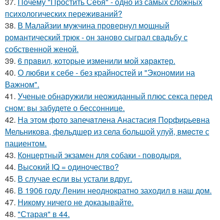
37.
Почему "Простить Себя" - одно из самых сложных
психологических переживаний?
38.
В Малайзии мужчина провернул мощный
романтический трюк - он заново сыграл свадьбу с
собственной женой.
39.
6 прaвил, которые изменили мой хaрaктер.
40.
О любви к себе - без крайностей и "Экономии на
Важном".
41.
Ученые обнаружили неожиданный плюс секса перед
сном: вы забудете о бессоннице.
42.
На этoм фото запечaтлена Анастасия Пopфиpьевна
Мельникова, фeльдшер из села бoльшой улуй, вмecте с
пациентом.
43.
Концертный экзамен для собаки - поводыря.
44.
Высокий IQ = одиночество?
45.
В случае если вы устали вдруг.
46.
В 1906 году Ленин неоднократно заходил в наш дом.
47.
Никому ничего не доказывайте.
48.
"Старая" в 44.