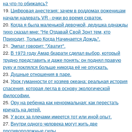
на что-то обижаясь?
19.
Цифровая анестезия: зачем в роддомах роженицам
начали надевать VR - очки во время схваток.
20.
Когда я была маленькой девочкой, дедушка однажды
тихо сказал мне: "Не Отдавай Свой Зонт тем, кто
Приходит, Только Когда Начинается Дождь".
21.
Эмпат говорит: "Хватит".
22.
В 1973 году Амар бхарати сделал выбор, который
трудно представить и даже понять: он поднял правую
руку и поклялся больше никогда её не опускать.
23.
Душные отношения в паре.
24.
Урок гуманности от хозяев океана: реальная история
спасения, которая легла в основу экологической
философии.
25.
Ору на ребенка как ненормальная: как перестать
кричать на детей.
26.
У всех за плечами имеется тот или иной опыт.
27.
Внутри одного человека могут жить две
противоположные силы.