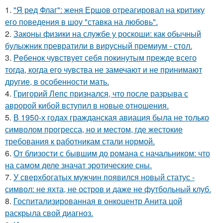
1.
"Я ред Флаг": женя Ершов отреагировал на критику
его поведения в шоу "ставка на любовь".
2.
Законы физики на службе у роскоши: как обычный
булыжник превратили в вирусный премиум - стол.
3.
Peбенок чувствует себя покинутым прежде всего
тогда, когда его чувства не замечают и не принимают
другие, в особенности мать.
4.
Григорий Лепс признался, что после разрыва с
авророй кибой вступил в новые отношения.
5.
В 1950-х годах гражданская авиация была не только
символом прогресса, но и местом, где жестокие
требования к работникам стали нормой.
6.
От близости с бывшим до романа с начальником: что
на самом деле значат эротические сны.
7.
У сверхбогатых мужчин появился новый статус -
символ: не яхта, не остров и даже не футбольный клуб.
8.
Госпитализированная в онкоцентр Анита цой
раскрыла свой диагноз.