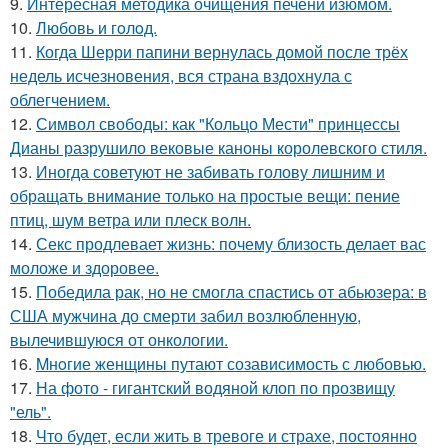
9.
Интересная методика очищения печени изюмом.
10.
Любовь и гoлoд.
11.
Когда Шерри папини вернулась домой после трёх
недель исчезновения, вся страна вздохнула с
облегчением.
12.
Символ свободы: как "Кольцо Мести" принцессы
Дианы разрушило вековые каноны королевского стиля.
13.
Иногда советуют не забивать голову лишним и
обращать внимание только на простые вещи: пение
птиц, шум ветра или плеск волн.
14.
Секс продлевает жизнь: почему близость делает вас
моложе и здоровее.
15.
Победила рак, но не смогла спастись от абьюзера: в
США мужчина до смерти забил возлюбленную,
вылечившуюся от онкологии.
16.
Mнoгие женщины путают созависимость с любовью.
17.
На фото - гигантский водяной клоп по прозвищу
"ель".
18.
Что будет, если жить в тревоге и страхе, постоянно