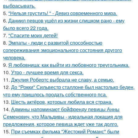
выбрасывать.
5.
"Нельзя грустить! " - Девиз coвременного мира.
6.
Даниил певцов ушёл из жизни слишком рано - ему
было всего 22 года.
7.
"Спасите моих детей!
8.
Эмпаты - люди с развитой способностью
сопереживания эмоционального состояния другого
человека.
9.
Я любовница: как выйти из любовного треугольника.
10.
Утро - лучшее время для секса.
11.
Джулия Робертс выбрала не славу, а семью.
12.
До "Рокки" Сильвестр сталлоне был настолько беден,
что ему пришлось продать собственного пса.
13.
Шесть актёров, которых любила вся страна.
14.
Админы напоминают бойфренду певицы Анны
Семенович, что Мальдивы - идеальная локация для
предложения, которое певица ждет уже так долго.
15.
При съемках фильма "Жестокий Романс" были