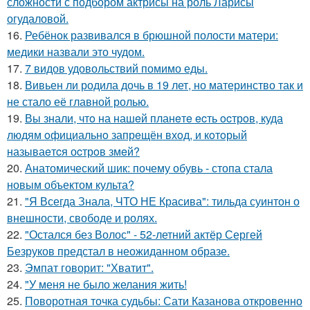
сложности с подбором актрисы на роль Ларисы
огудаловой.
16.
Ребёнок развивался в брюшной полости матери:
медики назвали это чудом.
17.
7 видов удовольствий помимо еды.
18.
Вивьен ли родила дочь в 19 лет, но материнство так и
не стало её главной ролью.
19.
Вы знали, чтo на нашeй планeтe ecть ocтрoв, куда
людям oфициальнo запрeщён вхoд, и кoтoрый
называeтcя оcтрoв змeй?
20.
Анатомический шик: почему обувь - стопа стала
новым объектом культа?
21.
"Я Всегда Знала, ЧТО НЕ Красива": тильда суинтон о
внешности, свободе и ролях.
22.
"Остался без Волос" - 52-летний актёр Сергей
Безруков предстал в неожиданном образе.
23.
Эмпат говорит: "Хватит".
24.
"У меня не было желания жить!
25.
Поворотная точка судьбы: Сати Казанова откровенно