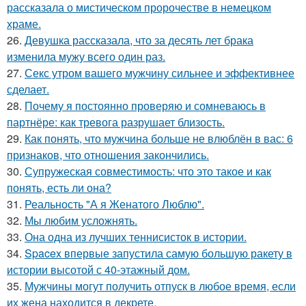
рассказала о мистическом пророчестве в немецком
храме.
26.
Девушка рассказала, что за десять лет брака
изменила мужу всего один раз.
27.
Секс утром вашего мужчину сильнее и эффективнее
сделает.
28.
Почему я постоянно проверяю и сомневаюсь в
партнёре: как тревога разрушает близость.
29.
Как понять, что мужчина больше не влюблён в вас: 6
признаков, что отношения закончились.
30.
Супружеская совместимость: что это такое и как
понять, есть ли она?
31.
Реальность "А я Женатого Люблю".
32.
Мы любим усложнять.
33.
Она одна из лучших теннисисток в истории.
34.
Spacex впервые запустила самую большую ракету в
истории высотой с 40-этажный дом.
35.
Мужчины могут получить отпуск в любое время, если
их жена находится в декрете.