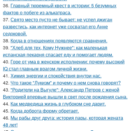
36.
Главный тюремный квест в истории: 5 безумных
фактов о побеге из алькатраса.
37.
Свято место пусто не бывает: не успел джиган
развестись, как интернет уже сосватал его Анне
седоковой.
38.
Когда в отношениях появляются сравнения.
39.
"Хлеб для тех, Кому Нужнее": как маленькая
испанская пекарня спасает еду и помогает людям.
40.
Горе от ума в женском исполнении: почему высокий
IQ стал главным врагом личной жизни.
41.
Химия энергии и спокойствия внутри нас.
42.
Что такое "Лукизм" и почему о нем снова говорят?
43.
"Родители на Выгуле": Александр Петров с женой
Викторией впервые вышли в свет после рождения сына.
44.
Как медведица жизнь в глубоком сне дарит.
45.
Когда доброта форму обретает.
46.
Мы рабы друг друга: история пары, которая жената
48 лет!