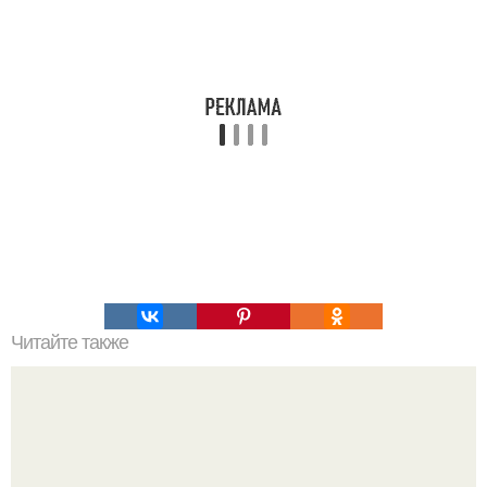
Читайте также