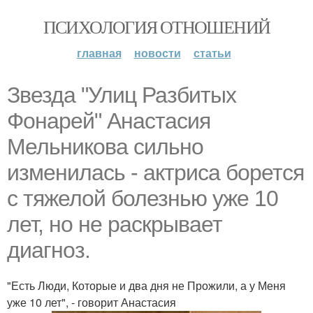
ПСИХОЛОГИЯ ОТНОШЕНИЙ
главная
новости
статьи
Звезда "Улиц Разбитых
Фонарей" Анастасия
Мельникова сильно
изменилась - актриса борется
с тяжелой болезнью уже 10
лет, но не раскрывает
диагноз.
"Есть Люди, Которые и два дня не Прожили, а у Меня
уже 10 лет", - говорит Анастасия