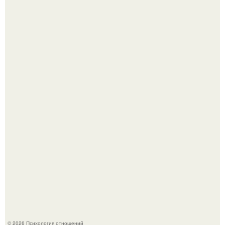
Расплата за характер?
"Рука в Руке": появились кадры, на которых муж
помогает идти Алле Пугачевой.
© 2026 Психология отношений