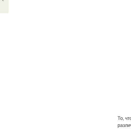
То, ч
разли