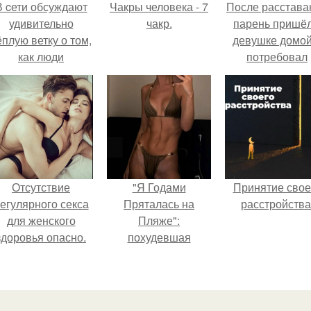
В cети обсуждают
Чакры человека - 7
После расстава
удивительно
чакр.
парень пришёл
ёплую ветку о том,
девушке домой
как люди
потребовал
адаптируются к
вернуть всё, ч
новым реалиям.
когда-либо е
дарил.
Отсутствие
"Я Годами
Принятие свое
егулярного секса
Пряталась на
расстройства
для женского
Пляже":
здоровья опасно.
похудевшая
невестка Валерии
показала фигуру в
откровенном
купальнике.