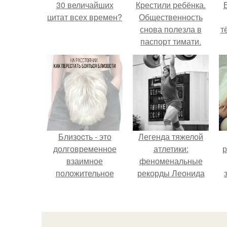
30 величайших
Крестили ребёнка.
цитат всех времен?
Общественность
снова полезла в
т
паспорт тимати.
Близocть - это
Легенда тяжелой
долговременное
атлетики:
р
взаимное
феноменальные
положительное
рекорды Леонида
эмоциональное
Тараненко.
вовлечение,
взаимодействие.