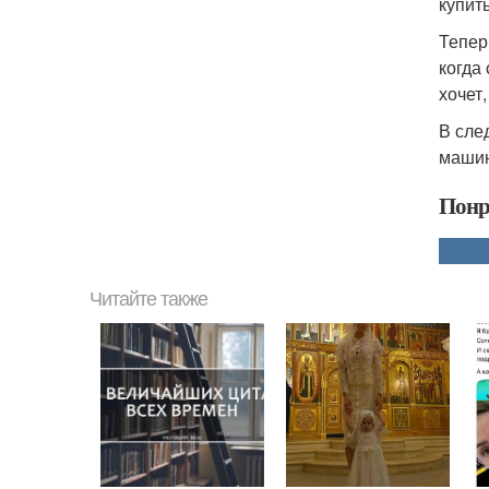
купит
Тепер
когда
хочет
В сле
машин
Понр
Читайте также