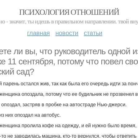
ПСИХОЛОГИЯ ОТНОШЕНИЙ
но - значит, ты идешь в правильном направлении. твой вн
главная
новости
статьи
ете ли вы, что руководитель одной 
ке 11 сентября, потому что повел св
ский сад?
й парень остался жив, так как была его очередь идти за пон
женщина опоздала, потому что ее будильник не прозвенел 
о опоздал, застряв в пробке на автостраде Нью-джерси.
из них опоздал на автобус.
женщина пролила кофе на одежду, и ей нужно было время, 
о-то не заводилась машина, кто-то вернулся, чтобы ответит