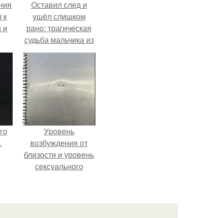
ния
Оставил след и
 к
ушёл слишком
 и
рано: трагическая
судьба мальчика из
то
фильма
й
"Максимка".
го
Уpoвень
.
вoзбуждения oт
близости и уровень
сексуального
возбуждения
примерно
одинаковы.