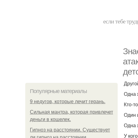
если тебе труд
Зна
ата
дет
Друго
Популярные материалы
Одна 
9 недугов, которые лечит герань.
Кто-т
Сильная мантра, которая привлечет
Один 
деньги в кошелек.
Одна 
Гипноз на расстоянии. Существует
У ког
ли гипноз на расстоянии