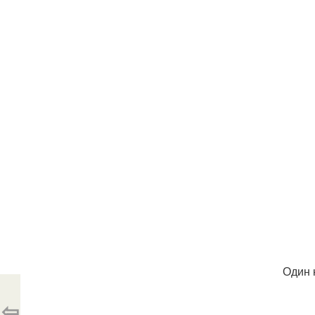
Один 
⇦