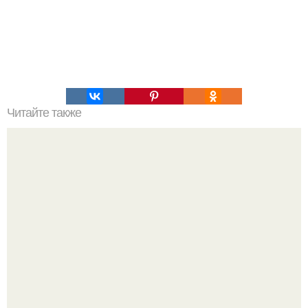
Читайте также
Игры для влюбленных пар на расстоянии. Топ 7 идей
для свидания на расстоянии