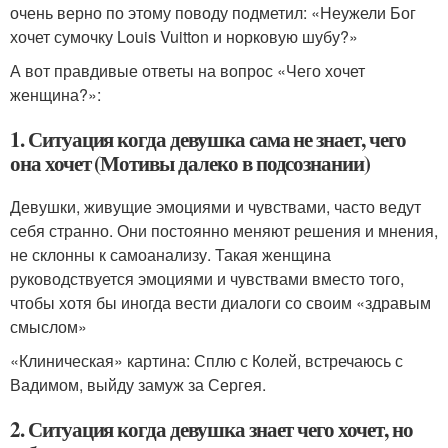
очень верно по этому поводу подметил: «Неужели Бог
хочет сумочку Louis Vuitton и норковую шубу?»
А вот правдивые ответы на вопрос «Чего хочет
женщина?»:
1. Ситуация когда девушка сама не знает, чего
она хочет (Мотивы далеко в подсознании)
Девушки, живущие эмоциями и чувствами, часто ведут
себя странно. Они постоянно меняют решения и мнения,
не склонны к самоанализу. Такая женщина
руководствуется эмоциями и чувствами вместо того,
чтобы хотя бы иногда вести диалоги со своим «здравым
смыслом»
«Клиническая» картина: Сплю с Колей, встречаюсь с
Вадимом, выйду замуж за Сергея.
2. Ситуация когда девушка знает чего хочет, но