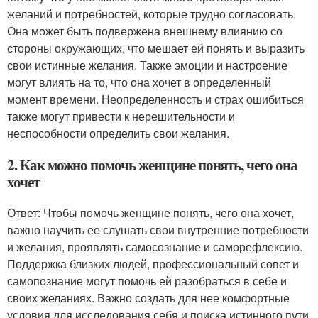
желаний и потребностей, которые трудно согласовать.
Она может быть подвержена внешнему влиянию со
стороны окружающих, что мешает ей понять и выразить
свои истинные желания. Также эмоции и настроение
могут влиять на то, что она хочет в определенный
момент времени. Неопределенность и страх ошибиться
также могут привести к нерешительности и
неспособности определить свои желания.
2. Как можно помочь женщине понять, чего она
хочет
Ответ: Чтобы помочь женщине понять, чего она хочет,
важно научить ее слушать свои внутренние потребности
и желания, проявлять самосознание и саморефлексию.
Поддержка близких людей, профессиональный совет и
самопознание могут помочь ей разобраться в себе и
своих желаниях. Важно создать для нее комфортные
условия для исследования себя и поиска истинного пути