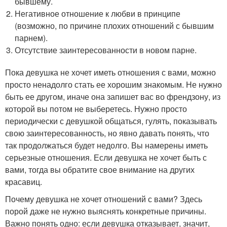
бывшему.
Негативное отношение к любви в принципе
(возможно, по причине плохих отношений с бывшим
парнем).
Отсутствие заинтересованности в новом парне.
Пока девушка не хочет иметь отношения с вами, можно
просто ненадолго стать ее хорошим знакомым. Не нужно
быть ее другом, иначе она запишет вас во френдзону, из
которой вы потом не выберетесь. Нужно просто
периодически с девушкой общаться, гулять, показывать
свою заинтересованность, но явно давать понять, что
так продолжаться будет недолго. Вы намерены иметь
серьезные отношения. Если девушка не хочет быть с
вами, тогда вы обратите свое внимание на других
красавиц.
Почему девушка не хочет отношений с вами? Здесь
порой даже не нужно выяснять конкретные причины.
Важно понять одно: если девушка отказывает, значит,