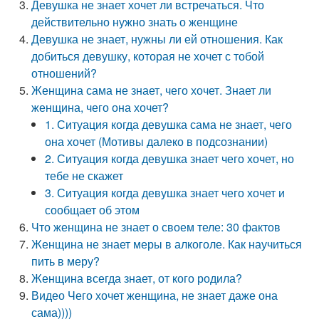
Девушка не знает хочет ли встречаться. Что
действительно нужно знать о женщине
Девушка не знает, нужны ли ей отношения. Как
добиться девушку, которая не хочет с тобой
отношений?
Женщина сама не знает, чего хочет. Знает ли
женщина, чего она хочет?
1. Ситуация когда девушка сама не знает, чего
она хочет (Мотивы далеко в подсознании)
2. Ситуация когда девушка знает чего хочет, но
тебе не скажет
3. Ситуация когда девушка знает чего хочет и
сообщает об этом
Что женщина не знает о своем теле: 30 фактов
Женщина не знает меры в алкоголе. Как научиться
пить в меру?
Женщина всегда знает, от кого родила?
Видео Чего хочет женщина, не знает даже она
сама))))