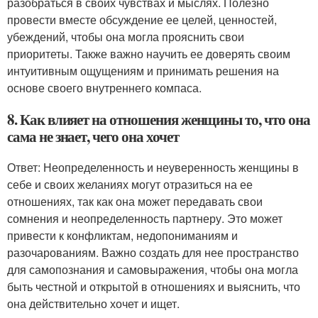
разобраться в своих чувствах и мыслях. Полезно
провести вместе обсуждение ее целей, ценностей,
убеждений, чтобы она могла прояснить свои
приоритеты. Также важно научить ее доверять своим
интуитивным ощущениям и принимать решения на
основе своего внутреннего компаса.
8. Как влияет на отношения женщины то, что она
сама не знает, чего она хочет
Ответ: Неопределенность и неуверенность женщины в
себе и своих желаниях могут отразиться на ее
отношениях, так как она может передавать свои
сомнения и неопределенность партнеру. Это может
привести к конфликтам, недопониманиям и
разочарованиям. Важно создать для нее пространство
для самопознания и самовыражения, чтобы она могла
быть честной и открытой в отношениях и выяснить, что
она действительно хочет и ищет.