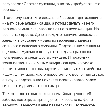
ресурсами "Своего" мужчины, а потому требует от него
верности.
Итого получается, что идеальный вариант для женщины
- найти себе альфа - самца, а потом сделать из него
верного семьянина, разогнав от него всех женщин. Но
все не так просто. Дело в том, что наличие множества
женщин в окружении - одно из важнейших качеств
сильного и классного мужчины. Подсознание женщины
оценивает мужчин в первую очередь как раз по их
популярности среди других женщин. И поскольку
желание женщины быть с альфа - самцом - глубоко
инстинктивное, то когда мужчина становится семейным
и домашним, жена часто перестает его воспринимать как
альфу, и подсознание начинает искать нового, более
сильного и доминантного самца.
Т. е. женское сознание хочет семейных ценностей:
заботы, помощи, защиты, денег - и все это на фоне
верности, верности и еще раз верности. Но женское