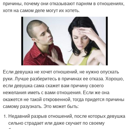
причины, почему они отказывают парням в отношениях,
хотя на самом деле могут их хотеть.
Если девушка не хочет отношений, не нужно опускать
руки. Лучше разберитесь в причинах ее отказа. Хорошо,
если девушка сама скажет вам причину своего
нежелания иметь с вами отношения. Если же она
окажется не такой откровенной, тогда придется причины
самому разузнать. Это может быть:
Недавний разрыв отношений, после которых девушка
сильно страдает или даже скучает по своему