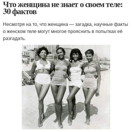
Что женщина не знает о своем теле:
30 фактов
Несмотря на то, что женщина — загадка, научные факты
о женском теле могут многое прояснить в попытках её
разгадать.