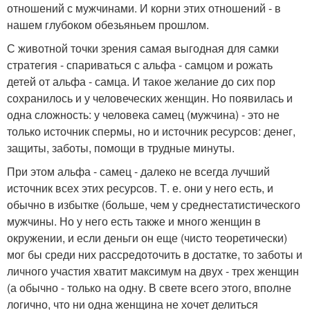
отношений с мужчинами. И корни этих отношений - в
нашем глубоком обезьяньем прошлом.
С животной точки зрения самая выгодная для самки
стратегия - спариваться с альфа - самцом и рожать
детей от альфа - самца. И такое желание до сих пор
сохранилось и у человеческих женщин. Но появилась и
одна сложность: у человека самец (мужчина) - это не
только источник спермы, но и источник ресурсов: денег,
защиты, заботы, помощи в трудные минуты.
При этом альфа - самец - далеко не всегда лучший
источник всех этих ресурсов. Т. е. они у него есть, и
обычно в избытке (больше, чем у среднестатистического
мужчины. Но у него есть также и много женщин в
окружении, и если деньги он еще (чисто теоретически)
мог бы среди них рассредоточить в достатке, то заботы и
личного участия хватит максимум на двух - трех женщин
(а обычно - только на одну. В свете всего этого, вполне
логично, что ни одна женщина не хочет делиться