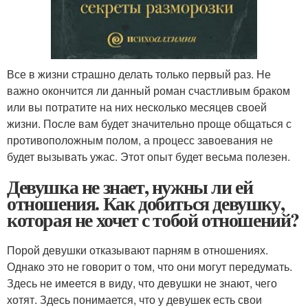
Все в жизни страшно делать только первый раз. Не
важно окончится ли данный роман счастливым браком
или вы потратите на них несколько месяцев своей
жизни. После вам будет значительно проще общаться с
противоположным полом, а процесс завоевания не
будет вызывать ужас. Этот опыт будет весьма полезен.
Девушка не знает, нужны ли ей
отношения. Как добиться девушку,
которая не хочет с тобой отношений?
Порой девушки отказывают парням в отношениях.
Однако это не говорит о том, что они могут передумать.
Здесь не имеется в виду, что девушки не знают, чего
хотят. Здесь понимается, что у девушек есть свои