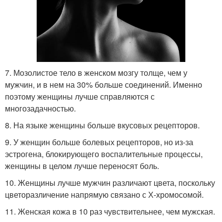
7. Мозолистое тело в женском мозгу толще, чем у
мужчин, и в нем на 30% больше соединений. Именно
поэтому женщины лучше справляются с
многозадачностью.
8. На языке женщины больше вкусовых рецепторов.
9. У женщин больше болевых рецепторов, но из-за
эстрогена, блокирующего воспалительные процессы,
женщины в целом лучше переносят боль.
10. Женщины лучше мужчин различают цвета, поскольку
цветоразличение напрямую связано с Х-хромосомой.
11. Женская кожа в 10 раз чувствительнее, чем мужская.