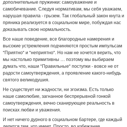
дополнительные пружинки: самоуважение и
самобичевание. Следуя нормативам, мы себя уважаем,
нарушая правила - грызем. Так глобальный закон кнута и
пряника реализуется в социальном мире, побуждая нас
доказывать свою нормальность.
Все наше поведение, все благородные намерения и
высокие устремления подчиняются простым импульсам
"Приятно" и "неприятно". Но нам не хочется верить, что
мы настолько примитивны … поэтому мы выбираем
думать что, наши "Правильные" поступки - вовсе не от
радости самоутверждения, а проявление какого-нибудь
святого великодушия.
Не существует ни жадности, ни эгоизма. Есть только
наше самолюбие, загнанное беспрерывной гонкой
самоутверждения, вечно сканирующее реальность в
поисках любви и уважения.
И нет ничего дурного в социальном бартере, где каждый
делится тем, что имеет. Просто, во избежание