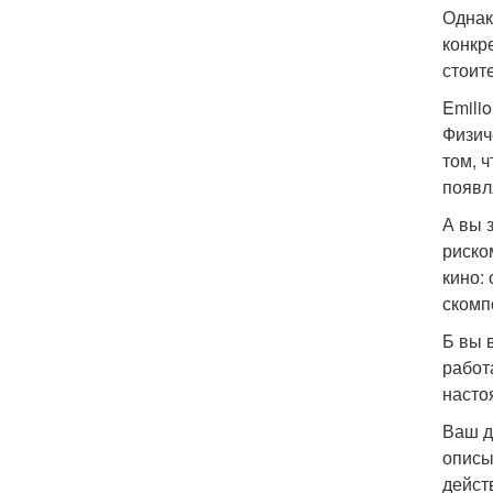
Однак
конкр
стоите
Emilio
Физич
том, 
появл
А вы 
риско
кино:
скомп
Б вы 
работ
насто
Ваш д
описы
дейст