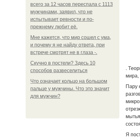
всего за 12 часов переспала с 1113
мужчинами, заявил, что не
испытывает ревности и по-
прежнему любит её.
Мне кажется, что мир сошел с ума,
и почему я не найду ответа, при
встрече смотрят не в глаза -.
Скучно в постели? Здесь 10
. Тео
способов развеселиться
мира,
Что означает кольцо на большом
Пару 
пальце у мужчины. Что это значит
разго
для мужчин?
микро
отрез
мытья
состо
Я пос