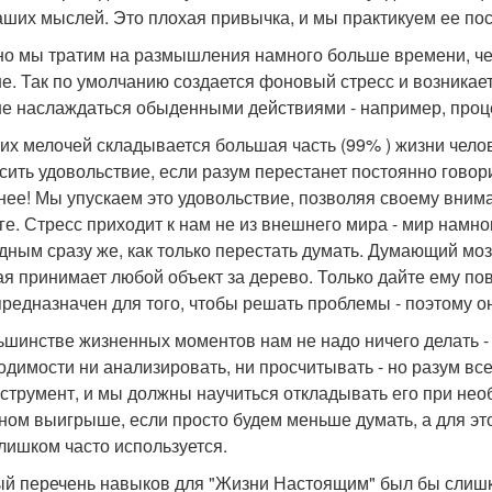
аших мыслей. Это плохая привычка, и мы практикуем ее по
о мы тратим на размышления намного больше времени, чем т
е. Так по умолчанию создается фоновый стресс и возника
е наслаждаться обыденными действиями - например, проце
ких мелочей складывается большая часть (99% ) жизни чел
сить удовольствие, если разум перестанет постоянно говори
нее! Мы упускаем это удовольствие, позволяя своему вним
ге. Стресс приходит к нам не из внешнего мира - мир намно
дным сразу же, как только перестать думать. Думающий моз
ая принимает любой объект за дерево. Только дайте ему пов
предназначен для того, чтобы решать проблемы - поэтому о
ьшинстве жизненных моментов нам не надо ничего делать - 
одимости ни анализировать, ни просчитывать - но разум вс
нструмент, и мы должны научиться откладывать его при необ
ном выигрыше, если просто будем меньше думать, а для это
слишком часто используется.
й перечень навыков для "Жизни Настоящим" был бы слишко