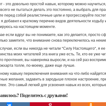
т - это довольно простой навык, которому можно научиться
 всего не пытаться делать это постоянно, а выбрать для п
те перед собой реалистичные цели и прогрессируйте постеп
 я добавил к краткому перечню видов деятельности ходьбу 
ируюсь на настоящем моменте.
чае если вдруг вы не понимаете, как это делается, просто с
олько заметите, что внимание снова переключилось на некие
 случае, если вы никогда не читали "Силу Настоящего", я ее
инства моих читателей эта книга уже есть. Те, кто ее уже ч
го прочтения, вы наверняка выросли, и на сей раз восприм
 экхарта толле, по-моему, даже еще лучше.
ному навыку переключения внимания на что-либо найдетс
тные желания, задавить в зародыше плохое настроение, пр
алее. Это самый легкий для усвоения навык из всех, которы
авилось? Поделитесь с друзьями!