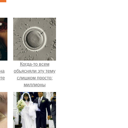
Когда-то всем
на
объясняли эту тему
ете
слишком просто:
миллионы
сперматозоидов
бегут к цели, а
побеждает самый
быстрый.