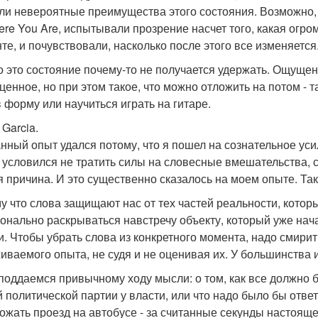
ли невероятные преимущества этого состояния. Возможно,
ere You Are, испытывали прозрение насчет того, какая огр
те, и почувствовали, насколько после этого все изменяется
о это состояние почему-то не получается удержать. Ощуще
 ценное, но при этом такое, что можно отложить на потом - 
в форму или научиться играть на гитаре.
 Garcia.
нный опыт удался потому, что я пошел на сознательное уси
я условился не тратить силы на словесные вмешательства, 
я причина. И это существенно сказалось на моем опыте. Так
у что слова защищают нас от тех частей реальности, котор
онально раскрываться навстречу объекту, который уже нач
и. Чтобы убрать слова из конкретного момента, надо смирит
иваемого опыта, не судя и не оценивая их. У большинства 
поддаемся привычному ходу мысли: о том, как все должно б
й политической партии у власти, или что надо было бы ответ
ожать проезд на автобусе - за считанные секунды настоящ