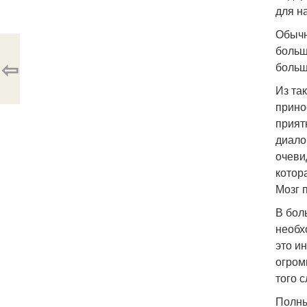
для н
Обычн
больш
⇦
больш
Из та
прино
прият
диало
очеви
котор
Мозг 
В бол
необх
это и
огром
того 
Полны