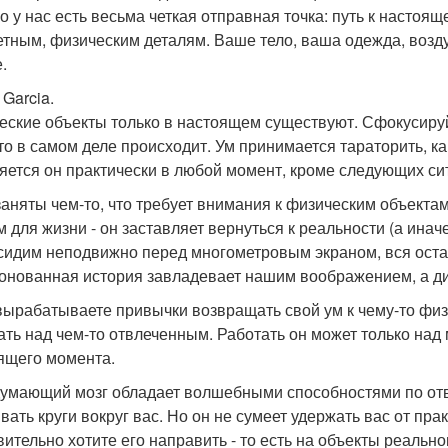
о у нас есть весьма четкая отправная точка: путь к настоя
етным, физическим деталям. Ваше тело, ваша одежда, возду
.
 Garcia.
еские объекты только в настоящем существуют. Сфокусируйт
что в самом деле происходит. Ум принимается тараторить, как
яется он практически в любой момент, кроме следующих си
заняты чем-то, что требует внимания к физическим объекта
м для жизни - он заставляет вернуться к реальности (а ина
 сидим неподвижно перед многометровым экраном, вся оста
онованная история завладевает нашим воображением, а ди
вырабатываете привычки возвращать свой ум к чему-то физи
ать над чем-то отвлеченным. Работать он может только над
ящего момента.
умающий мозг обладает волшебными способностями по отв
вать круги вокруг вас. Но он не сумеет удержать вас от пра
вительно хотите его направить - то есть на объекты реаль