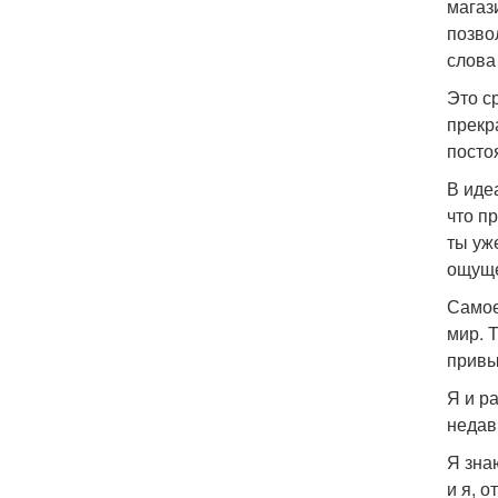
магаз
позво
слова
Это с
прекр
посто
В иде
что п
ты уж
ощуще
Самое
мир. 
привы
Я и р
недав
Я зна
и я, 