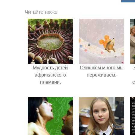
Читайте также
Мудрость детей
Слишком много мы
африканского
пеpеживаем.
племени.
с
ж