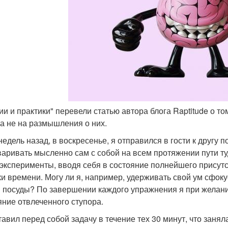
рии и практики" перевели статью автора блога Raptitude о т
 а не на размышления о них.
недель назад, в воскресенье, я отправился в гости к другу 
варивать мысленно сам с собой на всем протяжении пути ту
эксперименты, вводя себя в состояние полнейшего присутст
ки времени. Могу ли я, например, удерживать свой ум сфок
 посуды? По завершении каждого упражнения я при желан
яние отвлеченного ступора.
тавил перед собой задачу в течение тех 30 минут, что занял