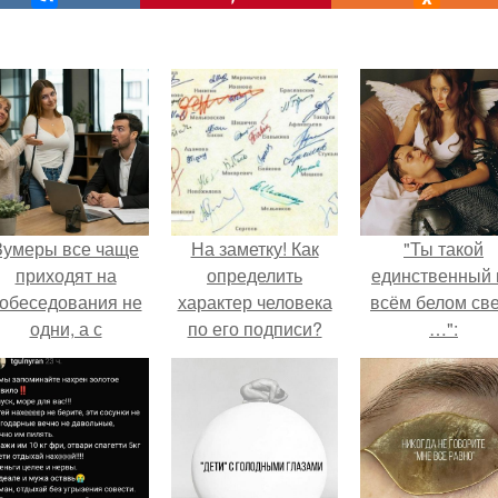
Зумеры все чаще
На заметку! Как
"Ты такой
приходят на
определить
единственный 
обеседования не
характер человека
всём белом св
одни, а с
по его подписи?
…":
родителями,
алуются эйчары.