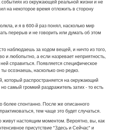
а событиях из окружающей реальной жизни и не
шил на некоторое время отложить в сторону
лкла, и я в 600-й раз понял, насколько мир
лать перерыв и не говорить или думать об этом
сто наблюдаешь за ходом вещей, и ничто из того,
иво и любопытно, а если назревает неприятность,
с ней справиться. Появляется специфическое
и ты осознаешь, насколько оно редко.
ой, который распространяется на окружающий
о самый громкий раздражитель затих - то есть
ло более спонтанно. После же описанного
рактиковаться, тем чаще это будет случаться.
о живут настоящим моментом. Вероятно, вы, как
нтенсивное присутствие "Здесь и Сейчас" и