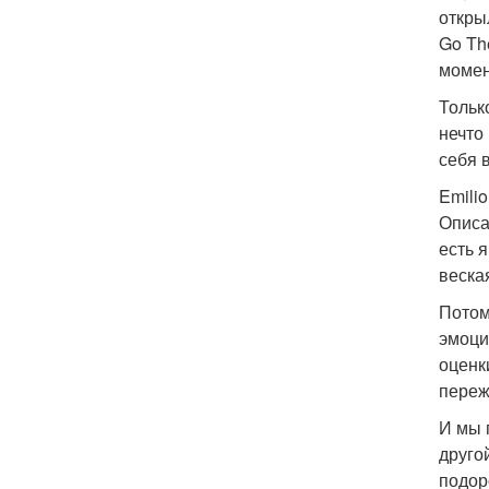
откры
Go Th
момен
Тольк
нечто
себя 
Emilio
Описа
есть 
веска
Потом
эмоци
оценк
переж
И мы 
друго
подор