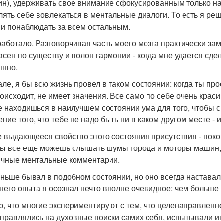
ин), удерживать свое внимание сфокусированным только н
лять себе вовлекаться в ментальные диалоги. То есть я ре
 и понаблюдать за всем остальным.
работало. Разговорчивая часть моего мозга практически замо
асен по существу и полон гармонии - когда мне удается сде
янно.
але, я бы всю жизнь провел в таком состоянии: когда ты про
роисходит, не имеет значения. Все само по себе очень крас
е находишься в наилучшем состоянии ума для того, чтобы 
ние того, что тебе не надо быть ни в каком другом месте - 
 выдающееся свойство этого состояния присутствия - пок
Ты все еще можешь слышать шумы города и моторы машин, н
чные ментальные комментарии.
аньше бывал в подобном состоянии, но оно всегда настава
него опыта я осознал нечто вполне очевидное: чем больше п
ю, что многие экспериментируют с тем, что целенаправленн
отправлялись на духовные поиски самих себя, испытывали и