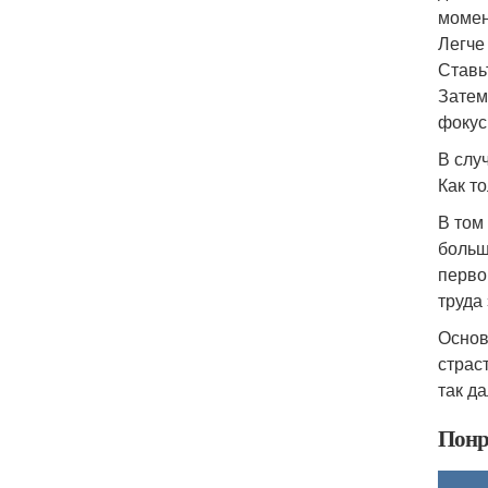
момен
Легче
Ставь
Затем
фокус
В слу
Как т
В том
больш
перво
труда
Основ
страс
так д
Понр