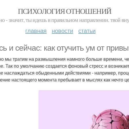
ПСИХОЛОГИЯ ОТНОШЕНИЙ
но - значит, ты идешь в правильном направлении. твой вн
главная
новости
статьи
сь и сейчас: как отучить ум от прив
о мы тратим на размышления намного больше времени, чем т
е. Так по умолчанию создается фоновый стресс и возника
е наслаждаться обыденными действиями - например, проце
ние настоящего момента пребывает в мыслях как нечто цен