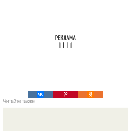
Читайте также