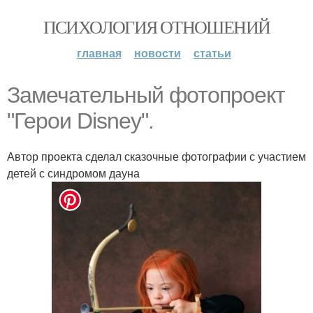
ПСИХОЛОГИЯ ОТНОШЕНИЙ
главная
новости
статьи
Замечательный фотопроект
"Герои Disney".
Автор проекта сделал сказочные фотографии с участием
детей с синдромом дауна